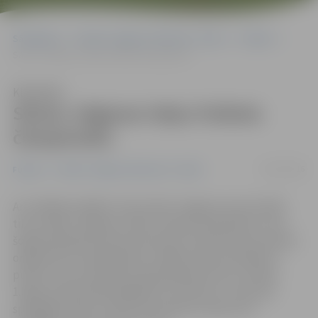
Sākumlapa
Portāla “Jelgavas Vēstnesis” arhīvs
Futbols
Sācies Jelgavas telpu futbola čempionāts
Klausīties
Sācies Jelgavas telpu futbola
čempionāts
06/12/2016
Futbols
Portāla “Jelgavas Vēstnesis” arhīvs
Ar vairākām spēlēm 4. decembrī Jelgavas sporta hallē
tika uzsākts Jelgavas telpu futbola čempionāts, kurā
šogad piedalās astoņas komandas. Kā informē sacensību
organizators Vasilijs Botošs, šogad nolikumā iekļauts
punkts, kas komandām atļauj pieteikt divus Latvijas
1.līgas čempionātā spēlējošus futbolistus. Cīņas par
spēcīgāko telpu futbola komandas nosaukumu