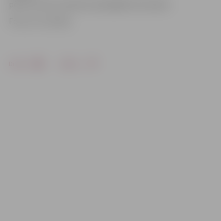
pēc kura tiks noteiktas spēcīgākās komandas.
Foto: no JV arhīva
Drukāt
Dalīties