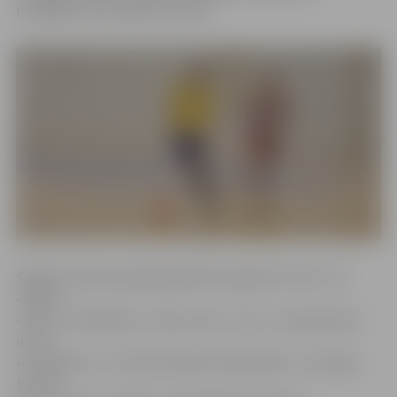
noslēgsies 2017. gada 26. martā.
Šogad turnīram pieteikušās 8 komandas: FK «87», FK
«Senči»,
«Vilce», «Ozolnieki», «Tami–tam», «LLU», «Lokomotīve»
un FK
«Ozolnieki–2». Turnīra formāts tradicionāls – divu apļu
turnīrs,