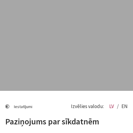
Izvēlies valodu:
LV
EN
Iestatījumi
Paziņojums par sīkdatnēm