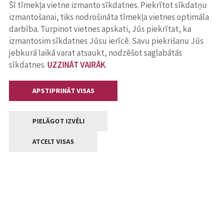
Šī tīmekļa vietne izmanto sīkdatnes. Piekrītot sīkdatņu
izmantošanai, tiks nodrošināta tīmekļa vietnes optimāla
darbība. Turpinot vietnes apskati, Jūs piekrītat, ka
izmantosim sīkdatnes Jūsu ierīcē. Savu piekrišanu Jūs
jebkurā laikā varat atsaukt, nodzēšot saglabātās
sīkdatnes.
UZZINĀT VAIRĀK
.
APSTIPRINĀT VISAS
PIELĀGOT IZVĒLI
ATCELT VISAS