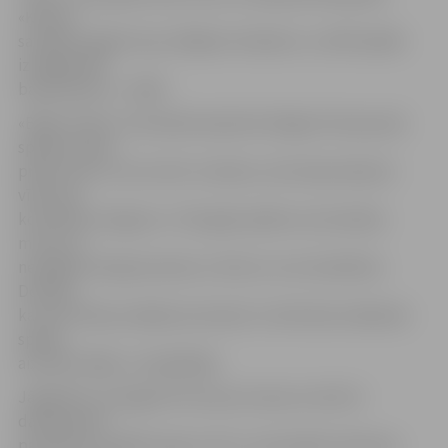
«Ķepas»,
savukārt spēlē starp «Brāļiem Ilmāriem» un NĪP pārāki
izrādījās NĪP
basketbolisti – 64:59.
«Brāļu Ilmāru» komandas kapteinis Edgars Rumpis pēc
spēles pauda
prieku par to, ka turnīrs ir sāciens, taču bija nedaudz
vīlies par
komandas sniegumu. «Šīs agrās spēles nav domātas
mums, jo
nespējam laicīgi ierasties un līdz ar to arī iesildīties.
Domāju,
ka tas arī bija zaudējuma iemesls. Centīsimies nākamās
spēles
aizvadīt labāk,» tā spēlētājs.
Jāpiebilst, ka šogad SSC kausa izcīņas turnīrā 11
dalībniecēm
paredzēts izspēlēt apļa turnīru, komandām tiekoties