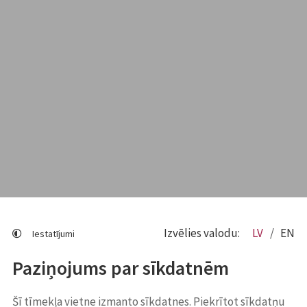
Izvēlies valodu:
LV
EN
Iestatījumi
Paziņojums par sīkdatnēm
Šī tīmekļa vietne izmanto sīkdatnes. Piekrītot sīkdatņu