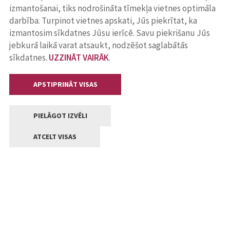
izmantošanai, tiks nodrošināta tīmekļa vietnes optimāla
darbība. Turpinot vietnes apskati, Jūs piekrītat, ka
izmantosim sīkdatnes Jūsu ierīcē. Savu piekrišanu Jūs
jebkurā laikā varat atsaukt, nodzēšot saglabātās
sīkdatnes.
UZZINĀT VAIRĀK
.
APSTIPRINĀT VISAS
PIELĀGOT IZVĒLI
ATCELT VISAS