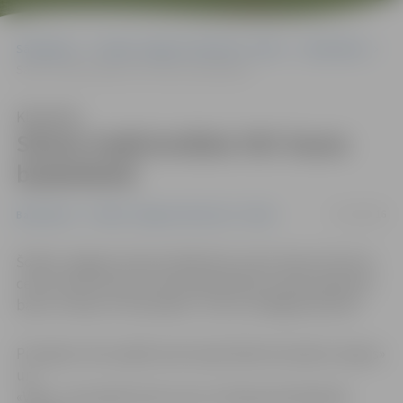
Sākumlapa
Portāla “Jelgavas Vēstnesis” arhīvs
Basketbols
Sācies tradicionālais SSC kauss basketbolā
Klausīties
Sācies tradicionālais SSC kauss
basketbolā
01/10/2016
Basketbols
Portāla “Jelgavas Vēstnesis” arhīvs
Šodien Jelgavas Sporta hallē dots starts Sporta Servisa
centra (SSC) kausa izcīņai basketbolā, kurā par galveno
balvu cīnīsies 11 komandas. Turnīrs noslēgsies janvārī.
Pirmajā turnīra spēlē savā starpā tikās komandas «Ķepas»
un
«Vilki», aizraujošā cīņā uzvaru izcīnīja pieredzējušās