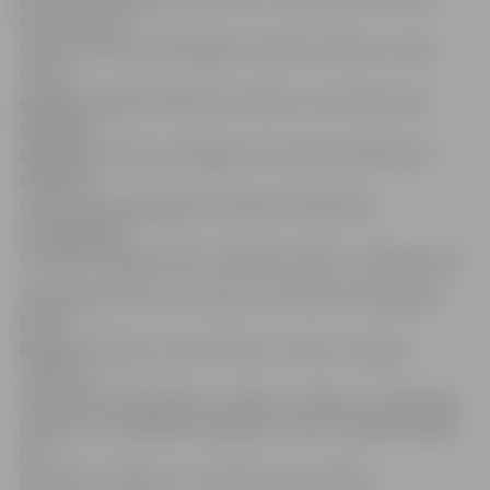
katrai ar katru
vienu reizi. Pēc aizvadītajiem mačiem pirmās un otrās
vietas
ieguvējas spēlēs finālā, bet trešās un ceturtās vietas
ieguvējas
spēlēs par bronzas medaļām. Arī naudas prēmijas tiks
sadalītās
starp trīs spēcīgākajām vienībām. Atšķirībā no
iepriekšējiem
turnīriem, šogad netiks izspēlētas spēles «otrajā» grupā.
2016. gada SSC kausa izcīņas turnīrā startēs 2015. gada
kausa
ieguvēji «Valauto», kā arī «Doks», «Ozols», «Ķepas»,
«Armets»,
«Vilki», NĪP, «Brāļi Ilmāri», «Rokiji», «Kultūra» un BK «Vēja
radiatori», kas debitēs Jelgavas turnīrā. Savukārt dalību
nav
pieteikuši «Olaines» un «Platones» komandas.