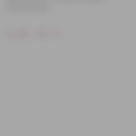
Foto: Austris Auziņš
Drukāt
Dalīties