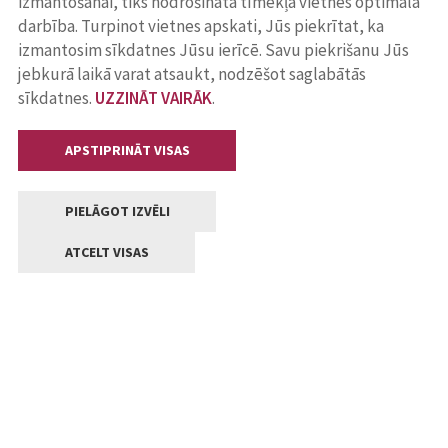
izmantošanai, tiks nodrošināta tīmekļa vietnes optimāla
darbība. Turpinot vietnes apskati, Jūs piekrītat, ka
izmantosim sīkdatnes Jūsu ierīcē. Savu piekrišanu Jūs
jebkurā laikā varat atsaukt, nodzēšot saglabātās
sīkdatnes.
UZZINĀT VAIRĀK
.
APSTIPRINĀT VISAS
PIELĀGOT IZVĒLI
ATCELT VISAS
Kontakti