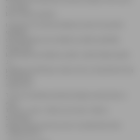
un naudas
balvu 150 eiro apmērā.
Interesanti, ka nolikumā iekļauts punkts, kas paredz
spēlētāju
diskvalificēšanu par noraidījumu spēlē: ja spēlētājs
čempionāta
laikā nopelna noraidījumu spēlē – jāizlaiž nākamā spēle.
Ja
pārkāpums atkārtojas, tad par sodu un tā apmēriem lemj
čempionāta
organizatori.
Turnīra uzvarētāji savā īpašumā iegūs naudas balvas: 1.
vieta –
350 eiro, 2. vieta – 250 eiro, bet trešā – 200 eiro.
Sacensības
organizē Sporta Servisa centrs un basketbola klubs
«Jelgava/BJSS».