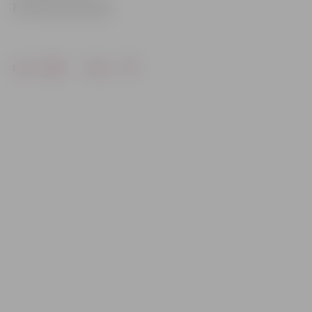
Foto: Austris Auziņš
Drukāt
Dalīties