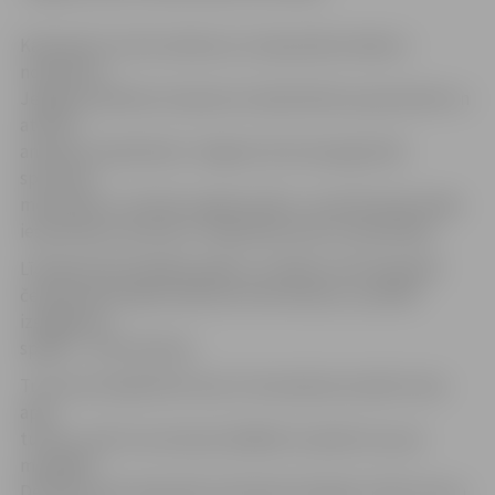
Kā paredz turnīra nolikums, čempionāta mērķis ir
noskaidrot
Jelgavas pilsētas čempionus basketbolā, popularizēt un
attīstīt
amatieru basketbolu Jelgavā, kā arī paaugstināt
sportisko
meistarību un fizisko sagatavotību, veicināt iedzīvotāju
iesaistīšanos aktīvās un regulārās sporta nodarbībās.
Līdzīgi kā iepriekšējos gados, arī šajā turnīrā regulārā
čempionāta spēles laiks būs 4×8 minūtes, savukārt
izslēgšanas
spēlēs – 4×10 minūtes.
Turnīra pirmajā kārtā visas 11 komandas aizvadīs viena
apļa
turnīru, pēc kura astoņas labākās turpinās cīņu par
medaļām.
Devītās vietas ieguvēja savā īpašumā iegūs Cerību kausu