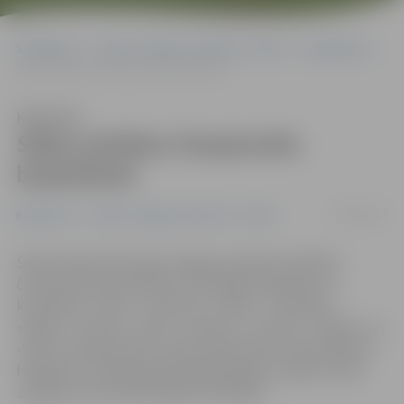
Sākumlapa
Portāla “Jelgavas Vēstnesis” arhīvs
Basketbols
Sākas pilsētas čempionāts basketbolā
Klausīties
Sākas pilsētas čempionāts
basketbolā
04/02/2017
Basketbols
Portāla “Jelgavas Vēstnesis” arhīvs
Šodien sākas 2017. gada Jelgavas pilsētas atklātais
čempionāts basketbolā, kurā šogad piedalīsies 11
komandas: «Ozols», «Kultūra», «Doks», «Skandijs»,
«Rokiji», «Sesava», «NĪP», «Valauto», «Armet», «Ķepas» un
«Vilki». Čempioni kļūs zināmi maija sākumā, kad plānota
finālspēle. Līdzīgi kā iepriekšējos gados, spēles notiks
Jelgavas sporta hallē (Mātera ielā 44a).