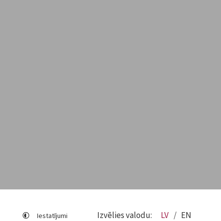
Izvēlies valodu:
LV
EN
Iestatījumi