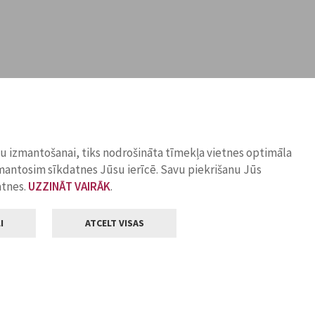
ņu izmantošanai, tiks nodrošināta tīmekļa vietnes optimāla
zmantosim sīkdatnes Jūsu ierīcē. Savu piekrišanu Jūs
atnes.
UZZINĀT VAIRĀK
.
I
ATCELT VISAS