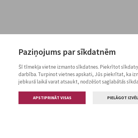
Paziņojums par sīkdatnēm
Šī tīmekļa vietne izmanto sīkdatnes. Piekrītot sīkdat
darbība. Turpinot vietnes apskati, Jūs piekrītat, ka i
jebkurā laikā varat atsaukt, nodzēšot saglabātās sīkd
APSTIPRINĀT VISAS
PIELĀGOT IZVĒL