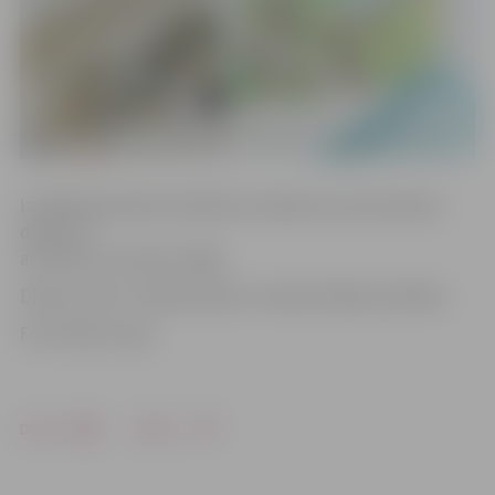
Izstādē apskatāmi biedrības rokdarbu pulciņa biedru
darbi, kā
arī darbi, kas tapuši mājās.
Dienas centrs «Sadraudzība» atrodas Dobeles ielā 62a.
Foto: Raitis Supe
Drukāt
Dalīties