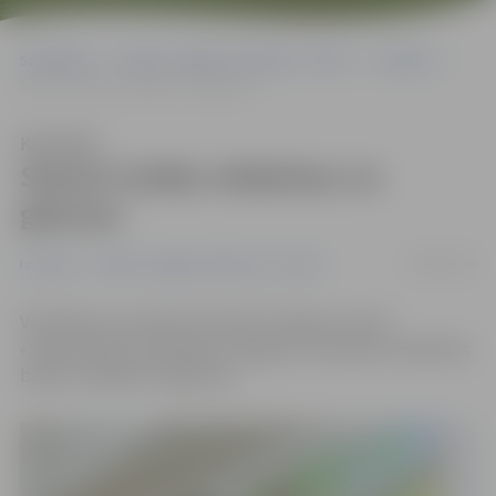
Sākumlapa
Portāla “Jelgavas Vēstnesis” arhīvs
Izstādes
Seniori izrāda rokdarbus un gleznas
Klausīties
Seniori izrāda rokdarbus un
gleznas
04/03/2016
Izstādes
Portāla “Jelgavas Vēstnesis” arhīvs
Vēl šodien no pulksten 10 līdz 15 dienas centrā
«Sadraudzība» apskatāmi Jelgavas Pensionāru biedrības
biedru rokdarbi un gleznas.