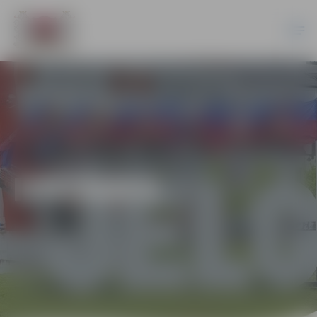
IZSTĀDES