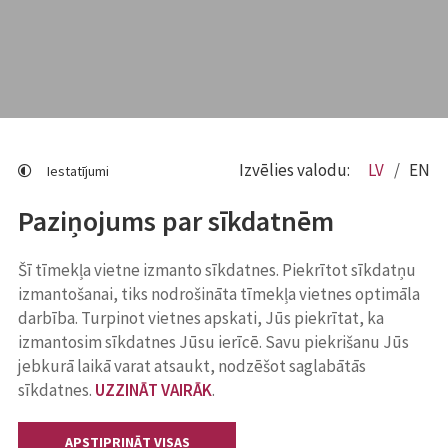
Izvēlies valodu:
LV
EN
Iestatījumi
Paziņojums par sīkdatnēm
Šī tīmekļa vietne izmanto sīkdatnes. Piekrītot sīkdatņu
izmantošanai, tiks nodrošināta tīmekļa vietnes optimāla
darbība. Turpinot vietnes apskati, Jūs piekrītat, ka
izmantosim sīkdatnes Jūsu ierīcē. Savu piekrišanu Jūs
jebkurā laikā varat atsaukt, nodzēšot saglabātās
sīkdatnes.
UZZINĀT VAIRĀK
.
APSTIPRINĀT VISAS