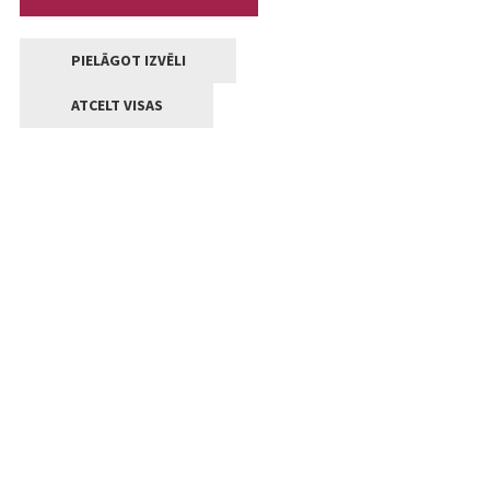
PIELĀGOT IZVĒLI
ATCELT VISAS
Kontakti
Jelgavas valstpilsētas pašvaldība
Lielā iela 11, Jelgava, LV-3001
+371 63005522
pasts@jelgava.lv