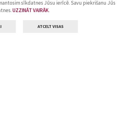
zmantosim sīkdatnes Jūsu ierīcē. Savu piekrišanu Jūs
atnes.
UZZINĀT VAIRĀK
.
I
ATCELT VISAS
Klientu apkalpošana
ilsētas pašvaldība
Darba laiks
, Jelgava, LV-3001
Pirmdienās
8.00 - 18.00
Otrdienās
8.00 - 17.00
22
Trešdienās
8.00 - 17.00
va.lv
Ceturtdienās
8.00 - 17.00
Piektdienās
8.00 - 14.30