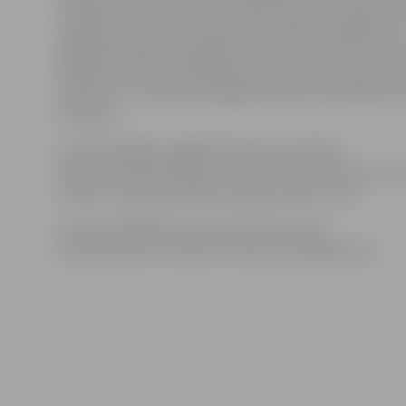
Vrubļevskis, kā arī daudzi citi BMX sporta Latvijā attīs
virzītāji un interesenti. Sportisti svinīgi veica goda apli
tādējādi simboliski atklājot jauno trasi, informē Latvij
Riteņbraukšanas federācijā. Savukārt jaunie sportisti
izdevību un uzņēma fotogrāfijas kopā ar divkārtējo o
čempionu.
Jau šajā nedēļas nogalē Valmierā norisināsies
Eiropas čempionāts BMX, un mūsu sportisti ceturtdien
treniņus, bet jau piektdien sāksies pirmie starti.
Foto: no U.Balbeka, Ievas Zavinskas, Hugo
Ilvja Eihentāla un Sandas Tūteres personīgā arhīva