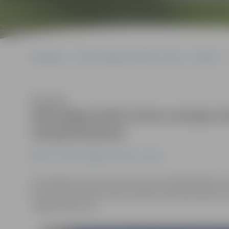
Sākumlapa
Portāla “Jelgavas Vēstnesis” arhīvs
Dažādi
S
Klausīties
Seši jelgavnieki izcīna Latvijas
riteņbraukšanā
Dažādi
Portāla “Jelgavas Vēstnesis” arhīvs
Aizvadītajā sestdienā Valmieras jaunatklātajā BMX tra
Štromberga vārdā, notika Latvijas čempionāts BMX riteņ
Jelgavas sportisti.