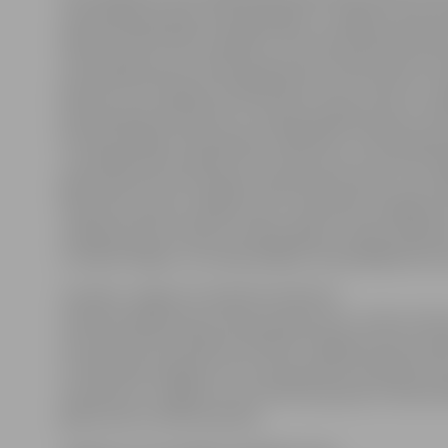
meistarības grupās. Zelta godalgu no Jelgavas sportist
Reinārs Pavlovs B12 (12 gadus veco puišu) grupā, Rai
(sešus gadus jauno zēnu) grupā, Alvis Lānso krūzeru 
grupā virs 30, Hugo Ilvis Eihentāls krūzeru klasē 12–1
puišu grupā, Alise Želve G7 (septiņus gadus jauno me
Kristens Krīgers Elites grupā. Jāpiebilst, ka Elites gru
uzvarētājs tika noteikts četru braucienu summā. Pirm
galvenais favorīts K.Krīgers piedzīvoja kritienu, bet at
trijos braucienos svinēja uzvaru. Sacensību noslēgumā
vienāds punktu skaits ar Helviju Babri, tomēr čempion
izcīnīja K.Krīgers, kurš bija labākais tieši pēdējā brauc
Sudrabu Jelgavai izcīnīja Āris Koško B7
(septiņus gadus jauno zēnu) grupā, Ģirts Jonkus krūz
vecumā virs 30, Emīlija Zavinska 8–10 gadus jauno me
H.I.Eihentāls 14 gadus vecu puišu grupā. Savukārt bro
Zavinskai 13–14 gadus veco meiteņu grupā un Ramonai
gadus jauno meiteņu grupā.