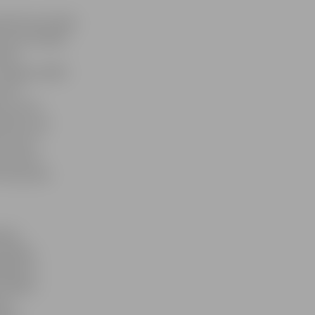
nātā nostartēja
nkurencē bijām
irāk –
 Jelgavas BMX
isti
a izcīnīt
īderi savā
starts ir
kritienu
tes grupas
sētas
rtējais
ījās arī
s Edgars
ons