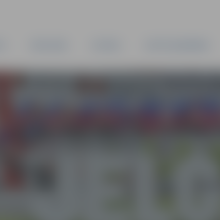
TA
PAŠVALDĪBA
IESTĀDES
KAPITĀLSABIEDRĪBAS