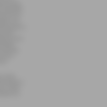
iem izcīnīja
mo Soldāns B6
klasē vecuma
6 gadus vecu
iteņu) grupā un
pā vīriem
ajā braucienā
likušajos
 viņam bija
a titulu
ienā.
eru klasē
iteņu grupā un
nza – Paulai
 Bārei 8–10