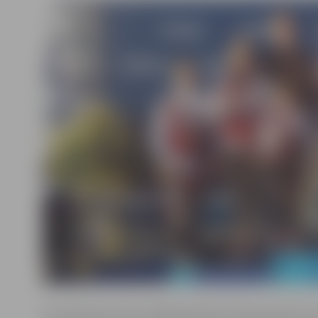
Par čempiona titulu dalībnieki kopumā sacentās 25 