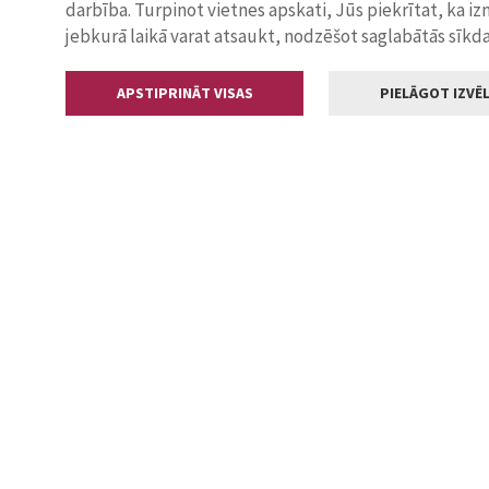
darbība. Turpinot vietnes apskati, Jūs piekrītat, ka i
jebkurā laikā varat atsaukt, nodzēšot saglabātās sīkd
APSTIPRINĀT VISAS
PIELĀGOT IZVĒL
Kontakti
Jelgavas valstp
Lielā iela 11
+371 630055
pasts@jelga