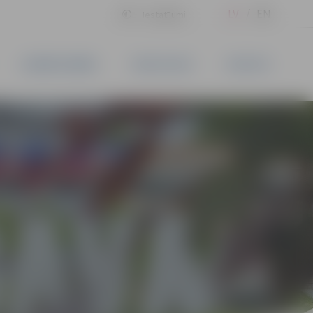
LV
EN
Iestatījumi
UZŅĒMĒJDARBĪBA
PAKALPOJUMI
KONTAKTI