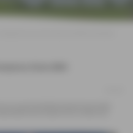
eši jelgavnieki izcīna Latvijas čempiona titulu BMX riteņbraukšanā
 čempiona titulu BMX
08/07/2019
sē, kas nosaukta divkārtējā olimpiskā čempiona Māra
braukšanā. Valsts čempiona titulu izcīnīja arī seši