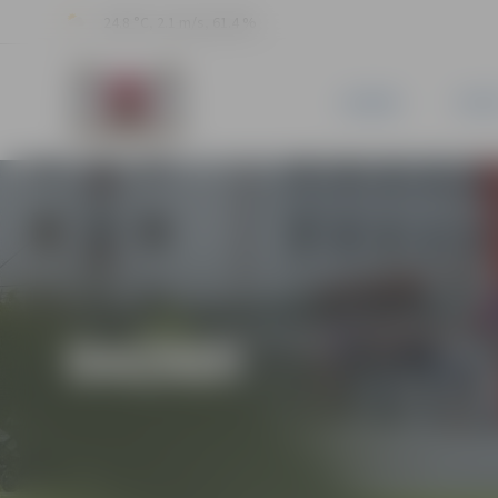
24.8 °C, 2.1 m/s, 61.4 %
JAUNUMI
PILSĒ
DAŽĀDI