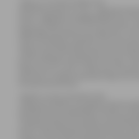
Jelgava ar 12 izcīnītām medaļām klubu
kopvērtējumā ieņēma otro vietu. «Jelgavnieki čempio
ļoti labi – pagājušajā un aizpagājušajā gadā klubu ko
piektie, bet šogad otrie. Arī izcīnīto zelta medaļu ir va
pagājušogad mums bija divas, bet tagad sešas,» vērtē
treneris Uldis Balbeks. Viņš piebilst, ka divi mūsu sport
fināla braucienā pieļāva kļūdas startā, kas viņiem liedz
medaļas, lai gan visos čempionāta braucienos viņi bija l
grupā. «Starts BMX riteņbraukšanā ir ļoti svarīgs – labs 
apmēram puse no uzvaras,» norāda treneris. Savukārt 
piedzīvoja un no dalības čempionātā izstājās mūsu Eli
braucēja Vanesa Buldinska.
Jāpiebilst, ka pirms čempionāta notika
svinīgā trases atklāšana. Lenti pārgrieza Valmieras pil
pašvaldības domes priekšsēdētājs Jānis Baiks un divkā
olimpiskais čempions M.Štrombergs. Ceremonijā piedal
Latvijas Riteņbraukšanas federācijas padomes locekli
Dupats, Latvijas Olimpiskās komitejas prezidents Ald