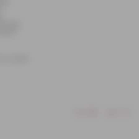
tības
,
as
 izmantoja
limpisko
 tur aizvadīs
Drukāt
Dalīties