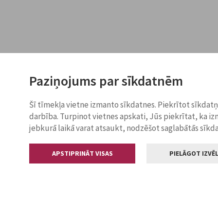
Paziņojums par sīkdatnēm
Šī tīmekļa vietne izmanto sīkdatnes. Piekrītot sīkdat
darbība. Turpinot vietnes apskati, Jūs piekrītat, ka i
jebkurā laikā varat atsaukt, nodzēšot saglabātās sīkd
APSTIPRINĀT VISAS
PIELĀGOT IZVĒL