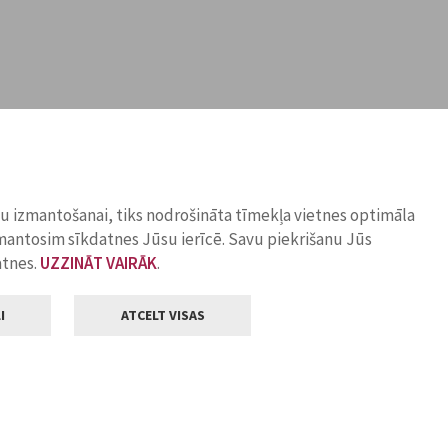
ņu izmantošanai, tiks nodrošināta tīmekļa vietnes optimāla
zmantosim sīkdatnes Jūsu ierīcē. Savu piekrišanu Jūs
atnes.
UZZINĀT VAIRĀK
.
I
ATCELT VISAS