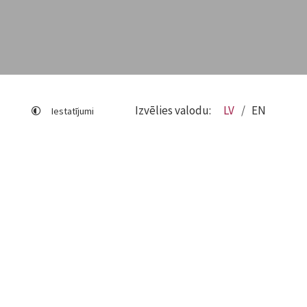
Izvēlies valodu:
LV
EN
Iestatījumi