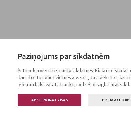
Paziņojums par sīkdatnēm
Šī tīmekļa vietne izmanto sīkdatnes. Piekrītot sīkdat
darbība. Turpinot vietnes apskati, Jūs piekrītat, ka i
jebkurā laikā varat atsaukt, nodzēšot saglabātās sīkd
APSTIPRINĀT VISAS
PIELĀGOT IZVĒL