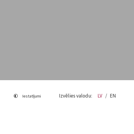
Izvēlies valodu:
LV
EN
Iestatījumi