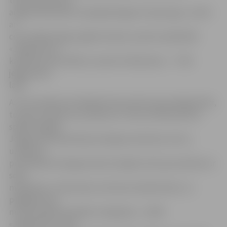
trieciens grozā no
augšas. Rezultāts turpināja diezgan strauji augt, un līdz
ar
ceturtdaļas beigu signālu skaistu punktu pielika BK
«Jelgava/LLU»
kapteinis Salvis Mētra, iemetot tālmetienu – 77:40
jelgavnieku
labā.
Arī ceturtajā ceturtdaļā pirmie punktus guva jelgavnieki,
turpinot audzēt savu pārsvaru. Četras minūtes pirms
spēles beigām
Jelgavas komanda bija sasniegusi piezīmju normu,
uzdāvinot
pretiniekiem diezgan daudz iespēju tikt pie punktiem ar
soda
metieniem. Tomēr pašu uzbrukums bija līmenī, un
pēdējās divās
minūtes galvenā spēles intriga bija – vai BK
«Jelgava/LLU» gūs