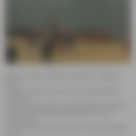
Spēles rezultātu atklāja BK «Jelgava/LLU» spēlētājs
Reinis
Avotiņš. Pretinieki ar diviem precīziem tālmetieniem
izvirzījās un
kādu laiku turējās vadībā, un jelgavniekiem tikai pirmās
ceturtdaļas vidū izdevās vadību pārņemt. Pirmos
septiņus mūsu
komandas punktus guva R.Avotiņš, bet vēlāk pievienojās
arī citi