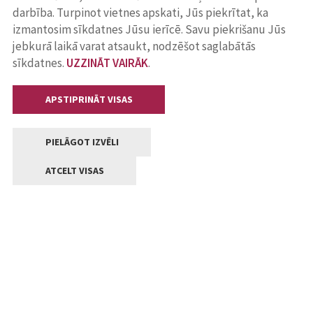
darbība. Turpinot vietnes apskati, Jūs piekrītat, ka
izmantosim sīkdatnes Jūsu ierīcē. Savu piekrišanu Jūs
jebkurā laikā varat atsaukt, nodzēšot saglabātās
sīkdatnes.
UZZINĀT VAIRĀK
.
APSTIPRINĀT VISAS
PIELĀGOT IZVĒLI
ATCELT VISAS
Kontakti