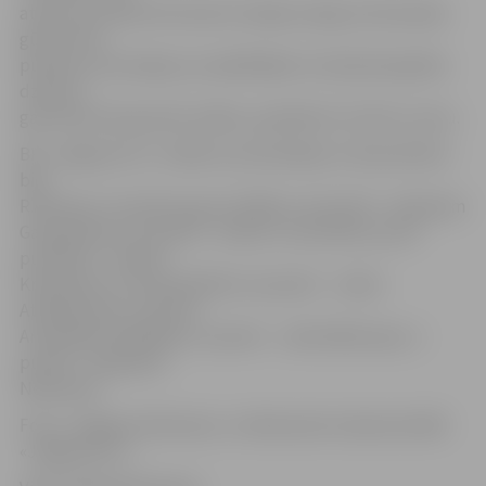
atzina, ka viņam kā trenerim nebija svarīgi, lai komanda
gūtu simts
punktus, bet pieļauj, ka spēlētājiem tas bija kā papildu
dzinulis –
gan laukumā, gan pēc spēles, pasaldinot izcīnīto uzvaru.
BK «Jelgava/LLU» rindās rezultatīvākais ar 18 punktiem
bija
R.Avotiņš, 17 punktus guva S.Mētra, 15 punkti – Adrianam
Ganuļevičam, 11 punkti – Andrim Justovičam, pa 10
punktiem – Kalvim
Krūmiņam un Tomam Bitītim, 9 punkti – Jānim
Atelbaueram, 5 punkti –
Armandam Seņkānam, 3 punkti – Jānim Bērziņam, 2
punkti – Kasparam
Neimanim.
Foto: «Jelgavas Vēstnesis» un Raimonds Subatovičs/BK
«Jelgava/LLU»