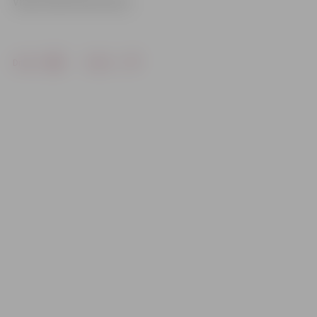
Video: Māris Martinsons
Drukāt
Dalīties