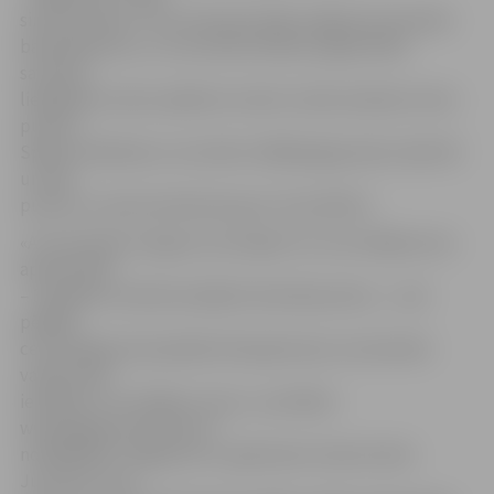
simts punktus? Tas it kā sapurināja Jelgavas komandas
basketbolistus, un viņi laukumā kļuva agresīvāki,
savukārt
liepājnieki visiem spēkiem tomēr centās neielaist simto
punktu.
Spēle noslēdzās ar rezultātu 100:66 jelgavnieku labā. 99.
un 100.
punktu ar soda metieniem guva Toms Bitītis.
«Ar komandas sniegumu pirmajās trīs ceturtdaļās esmu
apmierināts
– 30 spēles minūtēs ielaidām tikai 40 punktus –, bet
pēdējā
ceturtdaļā puiši palaidās. Bet galvenais, ka iemetām
vairāk nekā
ielaidām un izcīnījām uzvaru,» portālam
www.jelgavasvestnesis.lv
norādīja BK «Jelgava/LLU» galvenais treneris Gatis
Justovičs. Viņš