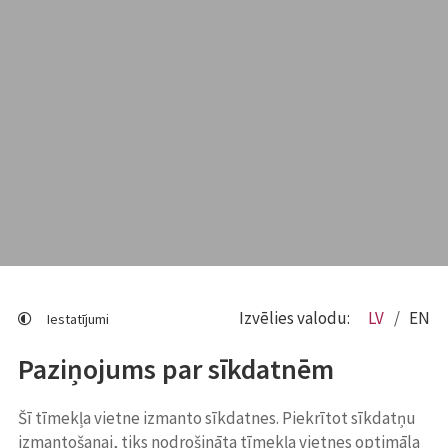
Izvēlies valodu:
LV
EN
Iestatījumi
Paziņojums par sīkdatnēm
Šī tīmekļa vietne izmanto sīkdatnes. Piekrītot sīkdatņu
izmantošanai, tiks nodrošināta tīmekļa vietnes optimāla