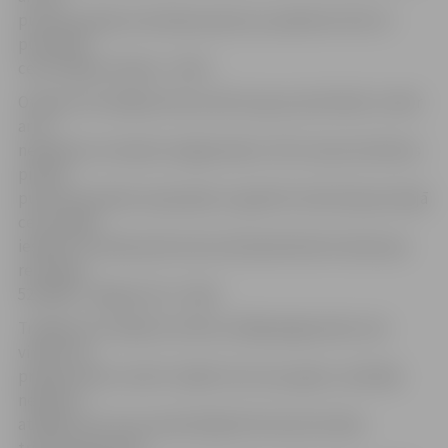
punktu guvēji, komandas pārsvaru palielinot līdz 15
punktiem
ceturtdaļas izskaņā – 29:14.
Otrajā ceturtdaļā pirmie punktus guva pretinieki, tomēr
ar to
nepietika, lai noķertu jelgavniekus. Pēc mazrezultatīvas
pirmās
puses komandas sasparojās un gandrīz dubultoja pirmajā
ceturtdaļā
iespēto. Puslaika pārtraukumā basketbolisti devās pie
rezultāta
52:28 BK «Jelgava/LLU» labā.
Trešajā ceturtdaļā rezultātu atklāja jelgavnieki, bet
viņiem tas
prasīja veselu minūti. Spēlei ritot savu gaitu, skatītāji
nedaudz
atslāba, bet viņus pamodināja R.Avotiņa bumbas