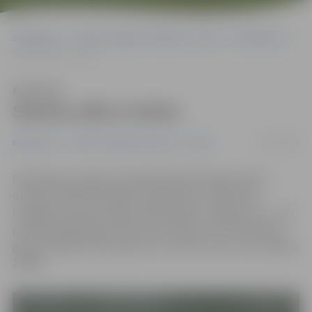
Sākumlapa
Portāla “Jelgavas Vēstnesis” arhīvs
Basketbols
Sezonu sāk ar simtu
Klausīties
Sezonu sāk ar simtu
05/10/2018
Basketbols
Portāla “Jelgavas Vēstnesis” arhīvs
Piektdienas vakarā Latvijas Basketbola līgas (LBL) 2.
divīzijas 2018./2019. gada čempionātu ar spēli pret
Liepājas komandu mājas zālē sāka BK «Jelgava/LLU». Jau
pirmajā spēlē jelgavnieki iepriecināja savus līdzjutējus,
gūstot spēlē simts punktus un svinot uzvaru ar rezultātu
100:66.