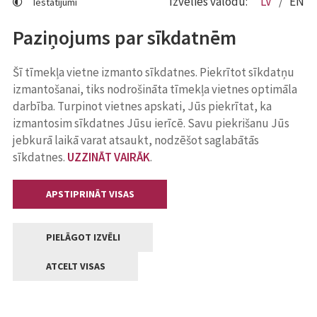
Izvēlies valodu:
LV
EN
Iestatījumi
Paziņojums par sīkdatnēm
Šī tīmekļa vietne izmanto sīkdatnes. Piekrītot sīkdatņu
izmantošanai, tiks nodrošināta tīmekļa vietnes optimāla
darbība. Turpinot vietnes apskati, Jūs piekrītat, ka
izmantosim sīkdatnes Jūsu ierīcē. Savu piekrišanu Jūs
jebkurā laikā varat atsaukt, nodzēšot saglabātās
sīkdatnes.
UZZINĀT VAIRĀK
.
APSTIPRINĀT VISAS
PIELĀGOT IZVĒLI
ATCELT VISAS