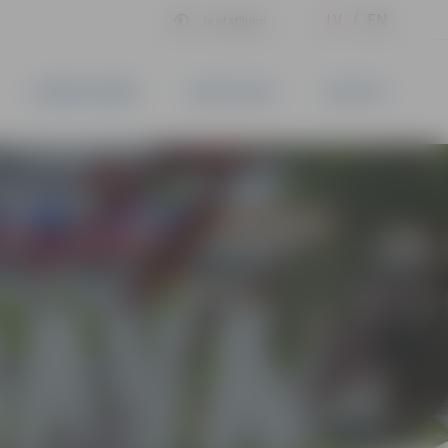
LV
EN
Iestatījumi
UZŅĒMĒJDARBĪBA
PAKALPOJUMI
KONTAKTI