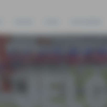
TA
PAŠVALDĪBA
IESTĀDES
KAPITĀLSABIEDRĪBAS