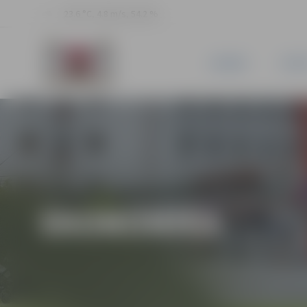
23.6 °C, 4.8 m/s, 54.2 %
JAUNUMI
PILSĒ
EKONOMIKA