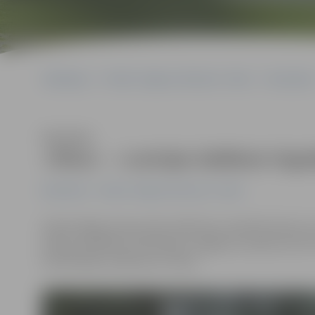
Sākumlapa
Portāla “Jelgavas Vēstnesis” arhīvs
Ekonomika
Klausīties
«Silva» – «Latvijas labākais tirgo
Ekonomika
Portāla “Jelgavas Vēstnesis” arhīvs
Šodien Rīgas domes sēžu zālē tika sumināti konkursa «L
balvas saņēmēju vidū iekļuva Jelgavas uzņēmums SIA «
konditorijas uzņēmums «Silva».