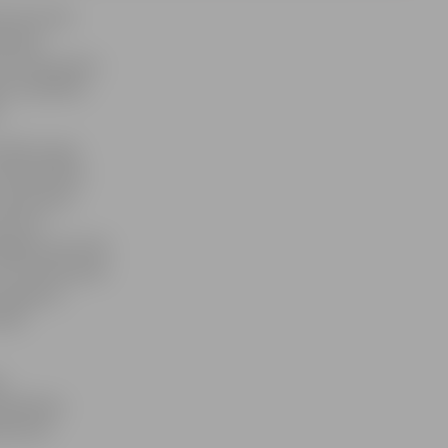
dz šim esam
binieku
o otras puses,
ldu atbildību
.
00 Latvijas
irdzniecības
ā arī divas
zīti 59
ājiem atzīti 38
A «Viktorija B»
piešķirta
kārt
s
iedalīties
as jomā.