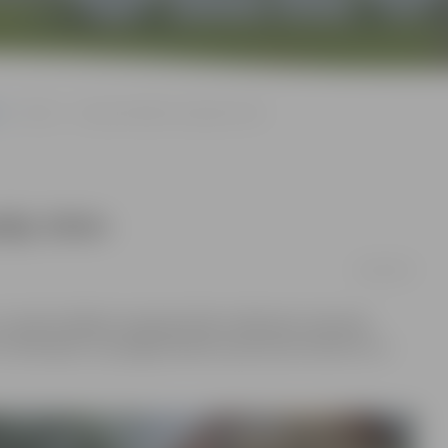
«Silva» – «Latvijas labākais tirgotājs 2016»
tājs 2016»
16/02/2017
atvijas labākais tirgotājs 2016» dalībnieki. Galvenās
Viktorija B», kas jelgavniekiem pazīstams kā bistro un