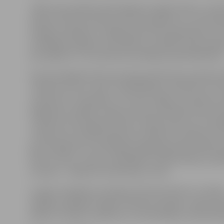
«Mēs esam patīkami pārsteigti par iegūto balvu, jo lī
iekļuvuši tikai laureātu vidū. Šis panākums ir visu dar
kopīgs sasniegums, tādēļ izjūtam lielu gandarījumu. N
sasniegtais augstais novērtējums noteikti prasīs papi
par padarīto,» tā uzņēmuma vadītāja Sandra Blūmane
Kopumā šogad konkursam bija pieteikušies apmēram 2
uzņēmumi, kuru vidū ir 24 ēdināšanas uzņēmumi, 15 t
uzņēmumi, 15 aptiekas, trīs viesu mājas un viesnīcas, k
degvielas uzpildes stacijas. Konkursa finālam tika izvir
uzņēmumi, bet galveno balvu saņēma seši, par uzvarēt
uzņēmumi, laureāta diplomus saņēma 14 uzņēmumi. SI
guva panākumus visās šajās kategorijās: galvenā balva 
bistro «Silva», starp uzvarētājiem ir tējas namiņš, savu
laureāts – kafejnīca konditoreja «Silva».
Latvijas Tirgotāju asociācijas rīkotais konkurss «Latvija
labākais tirgotājs» šogad notika jau 20. gadu. Tajā var p
jebkurš Latvijas uzņēmums, kurš darbojas tirdzniecīb