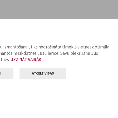
ņu izmantošanai, tiks nodrošināta tīmekļa vietnes optimāla
zmantosim sīkdatnes Jūsu ierīcē. Savu piekrišanu Jūs
atnes.
UZZINĀT VAIRĀK
.
I
ATCELT VISAS
Klientu apkalpošana