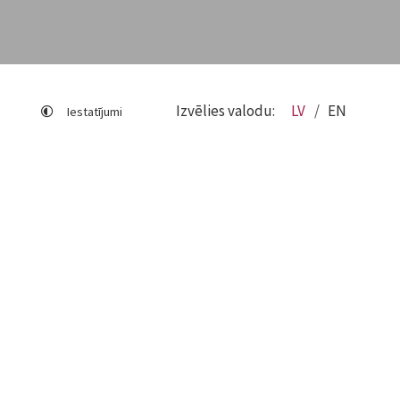
Izvēlies valodu:
LV
EN
Iestatījumi
Lapas karte