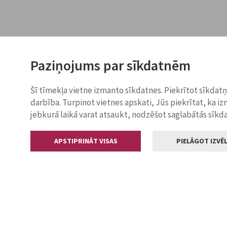
Paziņojums par sīkdatnēm
Šī tīmekļa vietne izmanto sīkdatnes. Piekrītot sīkdat
darbība. Turpinot vietnes apskati, Jūs piekrītat, ka i
jebkurā laikā varat atsaukt, nodzēšot saglabātās sīkd
APSTIPRINĀT VISAS
PIELĀGOT IZVĒL
Kontakti