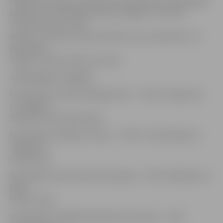
Vairāki SMU ieguva iespēju aprīlī piedalīties vērienīgajā
pasākumā «Uzņēmēju dienas Zemgalē», bet SMU
«Latvian Dream» varēs
doties uz Franciju, lai prezentētu savus produktus un
pārstāvētu
Jelgavu Ziemassvētku tirdziņā.
«Cits bazārs» laureāti
Nominācijā «Sociāli atbildīgs SMU» – SMU «Krāsojums»
no Jelgavas
Spīdolas Valsts ģimnāzijas.
Nominācijā «Labākais stends» – SMU «Cozyfunbag» no
Jelgavas 4.
vidusskolas.
Nominācijā «Inovatīva biznesa ideja» – SMU «Wheelift» no
Rīgas
Franču liceja.
Nominācijā «Labākā pārdošanas komanda» – SMU