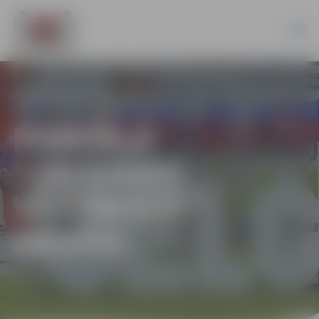
PORTĀLA
“JELGAVAS
VĒSTNESIS”
ARHĪVS