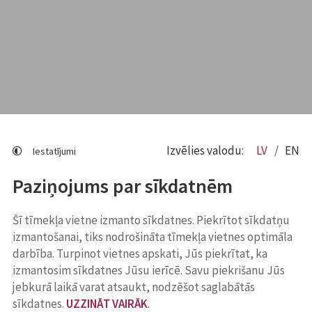
Izvēlies valodu:
LV
EN
Iestatījumi
Paziņojums par sīkdatnēm
Šī tīmekļa vietne izmanto sīkdatnes. Piekrītot sīkdatņu
izmantošanai, tiks nodrošināta tīmekļa vietnes optimāla
darbība. Turpinot vietnes apskati, Jūs piekrītat, ka
izmantosim sīkdatnes Jūsu ierīcē. Savu piekrišanu Jūs
jebkurā laikā varat atsaukt, nodzēšot saglabātās
sīkdatnes.
UZZINĀT VAIRĀK
.