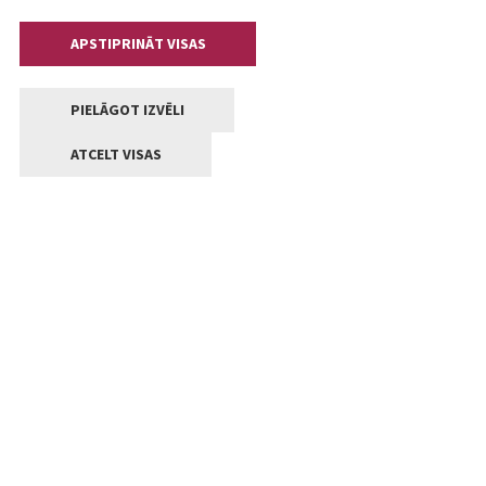
APSTIPRINĀT VISAS
PIELĀGOT IZVĒLI
ATCELT VISAS
Kontakti
Jelgavas valstpilsētas pašvaldība
Lielā iela 11, Jelgava, LV-3001
+371 63005522