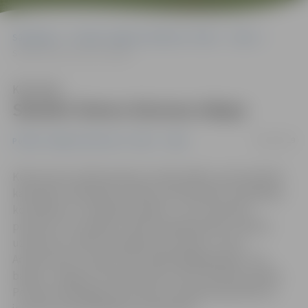
Sākumlapa
Portāla “Jelgavas Vēstnesis” arhīvs
Video
Skolēni īsteno biznesa idejas
Klausīties
Skolēni īsteno biznesa idejas
24/01/2019
Portāla “Jelgavas Vēstnesis” arhīvs
Video
Koka tauriņi, plīša apmetņi, prāta spēles, personalizēti
kalendāri, laistīšanas sistēma, koka plaukti, ekoloģiska
kosmētika un zīmēšanas iekārta – tie ir tikai daži
produkti, ko trešdien vairāk nekā 80 skolēnu mācību
uzņēmumu (SMU) pārstāvji prezentēja «Junior
Achievement Latvija» SMU reģionālā gadatirgū «Cits
bazārs» Jelgavas tirdzniecības centrā «Pilsētas pasāža».
Portāls www.jelgavasvestnesis.lv piedāvā iepazīties ar