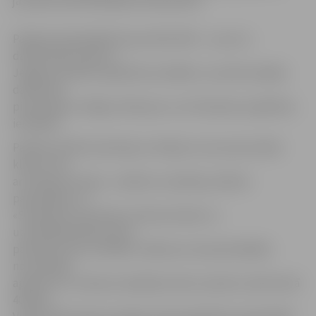
jauniešu prezentētajiem produktiem.
Pasākumā piedalījās kopumā 82 SMU – puse no
dalībniekiem bija no
Jelgavas pilsētas izglītības iestādēm, savukārt pārējie
dalībnieki
pievienojās no Rīgas, Mārupes un arī Kandavas izglītības
iestādēm.
Pasākumā SMU pārstāvjus vērtēja ne vien potenciālie
klienti, bet
arī žūrijas komisija – pilsētas uzņēmēji, pilsētas
pašvaldības un
«Swedbank» pārstāvji, kā ekonomikas un
uzņēmējdarbības jomas
pārstāvji valsts iestādēs. Pasākuma izskaņā dažādās
nominācijās
apbalvoti un žūrijas simpātijas balvas saņēma vairāk nekā
40 SMU.