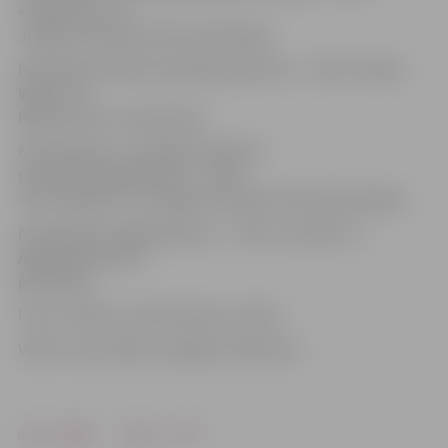
«Iedzedz.lv» no
Jelgavas Spīdolas Valsts ģimnāzijas.
Nominācijā «Videi draudzīgs produkts» – SMU «Salaca
Wood» no
Rīgas Kultūru vidusskolas.
Nominācijā «Uz zināšanām balstīts
produkts/pakalpojums» – SMU
«Kon Software» no Jelgavas Spīdolas Valsts ģimnāzijas.
Nominācijā «Labākā dāvana» – SMU «Sunball» no
Āgenskalna Valsts
ģimnāzijas.
Foto: no SMU «Latvian Dream» arhīva
Video: Ivars Veiliņš/«Jelgavas Vēstnesis»
Drukāt
Dalīties