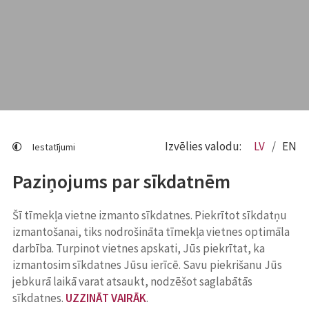
Izvēlies valodu:
LV
EN
Iestatījumi
Paziņojums par sīkdatnēm
Šī tīmekļa vietne izmanto sīkdatnes. Piekrītot sīkdatņu
izmantošanai, tiks nodrošināta tīmekļa vietnes optimāla
darbība. Turpinot vietnes apskati, Jūs piekrītat, ka
izmantosim sīkdatnes Jūsu ierīcē. Savu piekrišanu Jūs
jebkurā laikā varat atsaukt, nodzēšot saglabātās
sīkdatnes.
UZZINĀT VAIRĀK
.