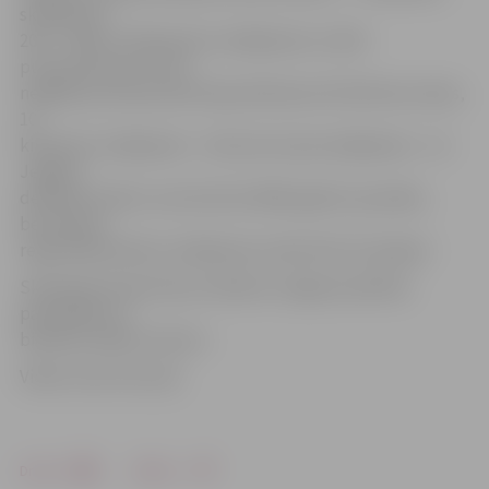
skrējienam,
200 – «Nike» 10 kilometru skrējienam un 100 –
pusmaratonam. Pirms
nedēļas pusmaratonam bija atlikušas vēl 24 brīvas vietas,
10
kilometru skrējienam – 102, bet tautas skrējienam – 14.
Jelgavā
deklarētu bērnu, kas dzimuši 2005. gadā un jaunāku,
bezmaksas
reģistrēšana bērnu skrējienam notiks līdz 23. jūnijam.
Skriešanas koptreniņus atbalsta Jelgavas pilsētas
pašvaldība un
biedrība «Baltic Events».
Video: Austris Auziņš
Drukāt
Dalīties