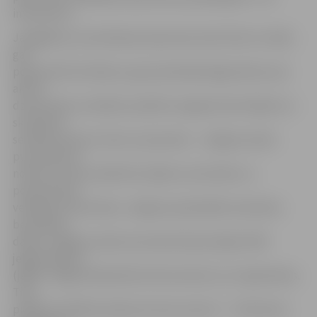
interesentu.
Jāatgādina, ka skriešanas koptreniņi tiek rīkoti ar mērķi
gan
popularizēt skriešanu, gan pieradināt jelgavniekus pie
aktīva
dzīvesveida, vienlaikus palīdzot sagatavoties kādam no
skriešanas
seriāla posmiem. Viens no posmiem – Jelgavas nakts
pusmaratons –
notiks arī mūsu pilsētā 22. jūlijā. Lai veicinātu un
popularizētu
veselīgu dzīvesveidu, Jelgavas pašvaldība nodrošina
bezmaksas
dalību Jelgavas nakts pusmaratonā pirmajiem 500
jelgavniekiem
(jābūt Jelgavā deklarētai dzīvesvietai), kuri reģistrēsies.
Tiek
piešķirtas 200 bezmaksas kvotas tautas 5 – 7 kilometru