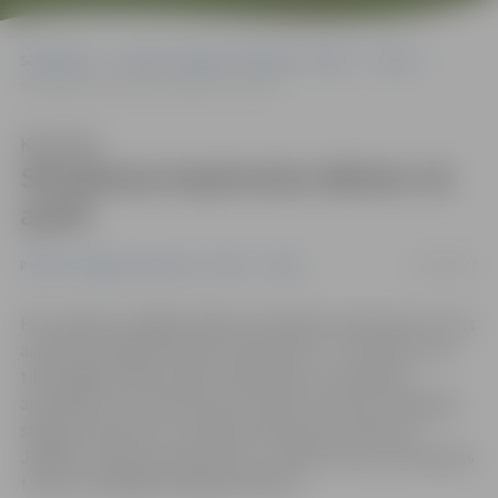
Sākumlapa
Portāla “Jelgavas Vēstnesis” arhīvs
Video
Skriešanas koptreniņi sāksies 18. aprīlī
Klausīties
Skriešanas koptreniņi sāksies 18.
aprīlī
13/04/2017
Portāla “Jelgavas Vēstnesis” arhīvs
Video
Pēc nepilnas nedēļas sāksies skriešanas koptreniņi, kurus
aicināts apmeklēt ikviens interesents. «Ja cilvēks, kurš
tikai tagad nolēmis sākt nodarboties ar skriešanu,
apmeklēs visus koptreniņus, sākot no pirmā, tad pagūs
sagatavoties piecu vai desmit kilometru distancei
Jelgavas nakts pusmaratonā,» norāda viena no skriešanas
treniņu vadītājām Nataļja Gorškova.