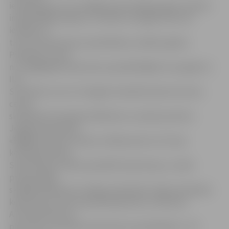
ierobežojumu nav. Skrējēji nereti dalās grupās, lai būtu
individuālāka pieeja un vienlīdz noslogoti būtu kā
iesācēji, tā
tie, kuri koptreniņus apmeklē jau vairākus gadus.
Piemēram, viena
no cītīgākajām koptreniņu apmeklētājām visus gadus ir
Ilze
Sermolīte, kura ir arī šogad izveidotās Sporta servisa
centra
skriešanas komandas dalībniece un pelna punktus
Jelgavas komandai
«BigBank Skrien Latvija» seriāla posmos. Arī viņas
komandas biedrs
Salvis Brasavs mēdz apmeklēt koptreniņus, tomēr
profesionālie
skrējēji lielākoties trenējas individuāli. Tāpat skriešanas
koptreniņus nereti apmeklē ģimenes ar bērniem.
A.Fomenko lēš, ka
pērn katru skriešanas koptreniņu apmeklēja 30 – 40