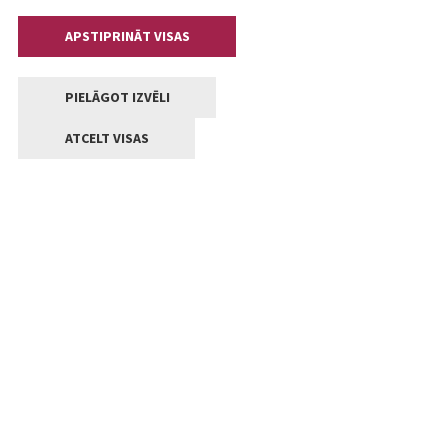
APSTIPRINĀT VISAS
PIELĀGOT IZVĒLI
ATCELT VISAS
Kontakti
Jelgavas valstpilsētas pašvaldība
Lielā iela 11, Jelgava, LV-3001
+371 63005522