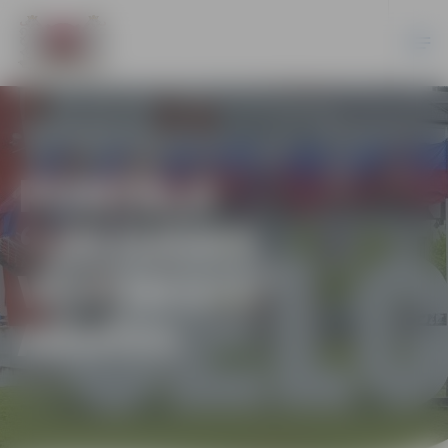
PORTĀLA
“JELGAVAS
VĒSTNESIS”
ARHĪVS