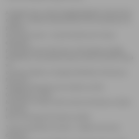
Arī šogad treniņi, tāpat kā pagājušajā gadā, notiks divreiz
nedēļā – otrdienas vakarā pulksten 18 un sestdienas rītā
pulksten
10. Pirmais treniņš – 18. aprīlī pulksten 18. Treniņa
dalībnieku
pulcēšanās vieta ir Pasta sala. «Treniņi sākas ar kopīgu
iesildīšanos, tad saskaņā ar plānu notiek intervāla, tempa
vai
izturības skrējiens un kopīga atsildīšanās. Skrienam pa
Pasta salu,
Zemgales Olimpiskā centra stadionu vai līdz
Ozolniekiem,» stāsta
N.Gorškova. Treniņus vadīs treneres N.Gorškova un Aļona
Fomenko.
Viens treniņš ilgst līdz divām stundām.
Treniņus apmeklēt var ikviens – nekādu vecuma vai
dzimuma