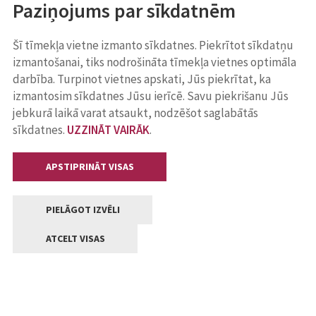
Paziņojums par sīkdatnēm
Šī tīmekļa vietne izmanto sīkdatnes. Piekrītot sīkdatņu
izmantošanai, tiks nodrošināta tīmekļa vietnes optimāla
darbība. Turpinot vietnes apskati, Jūs piekrītat, ka
izmantosim sīkdatnes Jūsu ierīcē. Savu piekrišanu Jūs
jebkurā laikā varat atsaukt, nodzēšot saglabātās
sīkdatnes.
UZZINĀT VAIRĀK
.
APSTIPRINĀT VISAS
PIELĀGOT IZVĒLI
ATCELT VISAS