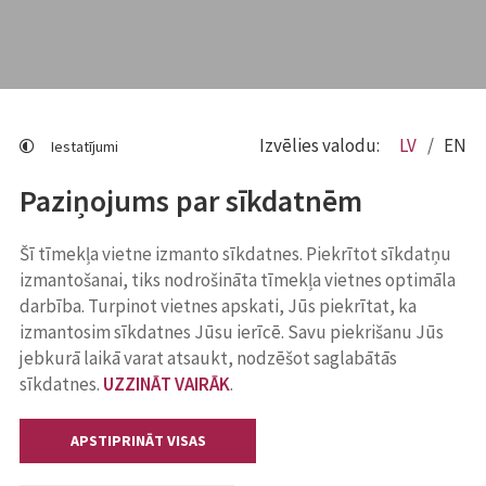
Izvēlies valodu:
LV
EN
Iestatījumi
Paziņojums par sīkdatnēm
Šī tīmekļa vietne izmanto sīkdatnes. Piekrītot sīkdatņu
izmantošanai, tiks nodrošināta tīmekļa vietnes optimāla
darbība. Turpinot vietnes apskati, Jūs piekrītat, ka
izmantosim sīkdatnes Jūsu ierīcē. Savu piekrišanu Jūs
jebkurā laikā varat atsaukt, nodzēšot saglabātās
sīkdatnes.
UZZINĀT VAIRĀK
.
APSTIPRINĀT VISAS