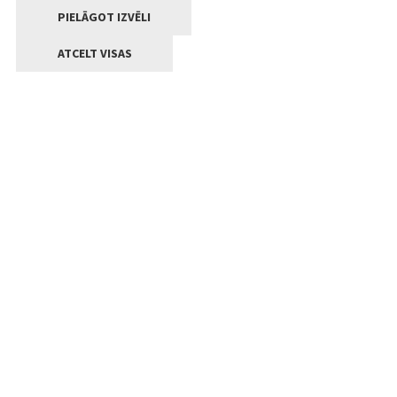
PIELĀGOT IZVĒLI
ATCELT VISAS
Kontakti
Jelgavas valstpilsētas pašvaldība
Lielā iela 11, Jelgava, LV-3001
+371 63005522
pasts@jelgava.lv
Klientu apkalpošana