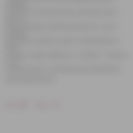
amerikāņu
scenārista un kinorežisora Džona Votera filmas «Matu
laka», kas
stāsta par 60. gadu amerikāņu jauniešu dzīvi – pirmo
mīlestību,
attiecībām ar vecākiem, sapņiem. «Iedvesmojoties no
filmas
scenārija un režijas, radījām savu – mūsdienu – versiju par
to, cik
nozīmīgi ir sapņot,» tā mūzikla režisors Sandis Kalniņš.
Video: Māris Martinsons
Drukāt
Dalīties