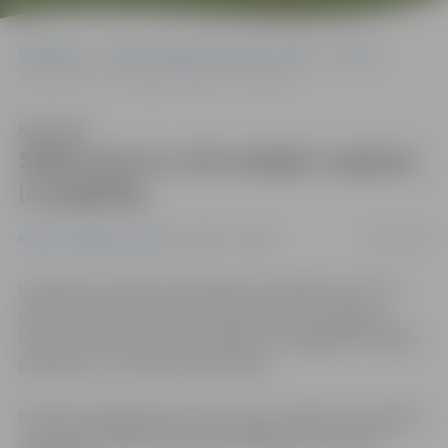
Sākumlapa
Portāla “Jelgavas Vēstnesis” arhīvs
Video
Stāsts par to, cik svarīgi ir sapņot, ir izstāstīts
Klausīties
Stāsts par to, cik svarīgi ir sapņot,
ir izstāstīts
09/04/2017
Portāla “Jelgavas Vēstnesis” arhīvs
Video
Izskanējusi mūzikla «Sapņotāji» pirmizrāde, bet rīt, 9.
aprīlī, uzvedums vēlreiz tiks demonstrēts Jelgavas
kultūras namā. Interesenti biļetes var iegādāties «Biļešu
paradīzes» un kultūras nama kasēs.
Portāls www.jelgavasvestnesis.lv jau rakstīja, ka mūzikla
«Sapņotāji» ideja radusies pēc 1988. gadā uzņemtās