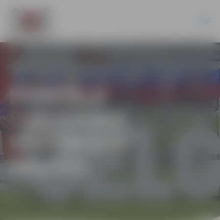
PORTĀLA
“JELGAVAS
VĒSTNESIS”
ARHĪVS