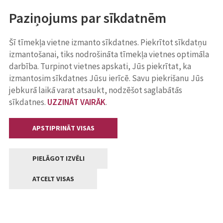
Paziņojums par sīkdatnēm
Šī tīmekļa vietne izmanto sīkdatnes. Piekrītot sīkdatņu
izmantošanai, tiks nodrošināta tīmekļa vietnes optimāla
darbība. Turpinot vietnes apskati, Jūs piekrītat, ka
izmantosim sīkdatnes Jūsu ierīcē. Savu piekrišanu Jūs
jebkurā laikā varat atsaukt, nodzēšot saglabātās
sīkdatnes.
UZZINĀT VAIRĀK
.
APSTIPRINĀT VISAS
PIELĀGOT IZVĒLI
ATCELT VISAS