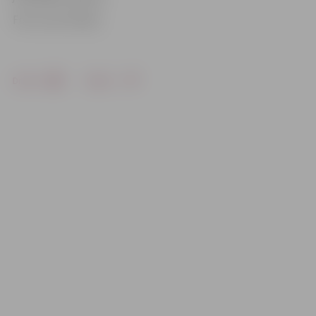
Foto: Ivars Veiliņš
Drukāt
Dalīties