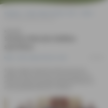
Sākumlapa
Portāla “Jelgavas Vēstnesis” arhīvs
Dažādi
Sumina februāra labākos sportistus
Klausīties
Sumina februāra labākos
sportistus
23/03/2016
Dažādi
Portāla “Jelgavas Vēstnesis” arhīvs
Šodien Jelgavas domē tika sveikti sportisti, kas
panākumus guvuši februārī. Starp laureātiem otro
mēnesi pēc kārtas bija daiļslidotāja Diāna Ņikitina un
ziemas peldētājs Aleksandrs Jakovļevs.