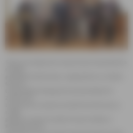
Tāpat par sasniegumiem Latvijas Ziemas čempionātā tika
sumināti
peldētāji Kristiāna Kalniņa, Jevgeņijs Boicovs un Aleksis
Naumovs.
Latvijas labāko kērlinga jaukto pāri pārstāvēja Artis
Zentelis, bet
Latvijas junioru čempione skvošā Elīza Dombrovska uz
svinīgo
pasākumu ierasties nevarēja. Piemiņas medaļas un
Pateicības rakstus