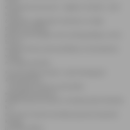
notika
divi pasaules kausa posmi – Anglijā un Zviedrijā –, kā arī
Latvijas
čempionāts. Jelgavnieks A.Jakovļevs uz svinīgo
pasākumu ieradās ar
piecām zelta medaļām, vienu sudraba godalgu un vienu
bronzas
medaļu. Kā atzina ziemas peldētājs, arī martā plānotas
vairākas
nozīmīgas sacensības.
Februāra labāko komandu – jaukto kērlinga pāri
Zentelis/Rudzīte
– pārstāvēja A.Zentelis, kurš portālam
www.jelgavasvestnesis.lv
atklāja, ka sportisti dosies uz Zviedrijas pilsētu Kārlstādi,
kur
no 16. līdz 23. aprīlim norisināsies pasaules čempionāts
kērlingā
jauktajiem pāriem.