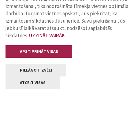
izmantošanai, tiks nodrošināta tīmekļa vietnes optimāla
darbība. Turpinot vietnes apskati, Jūs piekrītat, ka
izmantosim sīkdatnes Jūsu ierīcē. Savu piekrišanu Jūs
jebkurā laikā varat atsaukt, nodzēšot saglabātās
sīkdatnes.
UZZINĀT VAIRĀK
.
APSTIPRINĀT VISAS
PIELĀGOT IZVĒLI
ATCELT VISAS