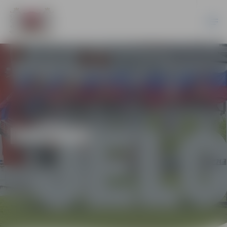
DAŽĀDI