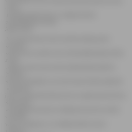
sportistiem un viņu treneriem pasniedza Sporta servisa
centra
metodiķis Valdis Ilmers un Jelgavas domes
priekšsēdētāja vietnieks
Aigars Rublis.
Par Lillehammerē izcīnīto sudraba medaļu jaukto
komandu
konkurencē un piekto vietu individuālajā slidojumā tika
sveika
Jelgavas Ledus sporta skolas daiļslidotāja D.Ņikitina
(treneris –
Romāns Panteļejevs), kura pirms pāris dienām atgriezās
no pasaules
junioru čempionāta Debrecenā, kur iegūta desmitā vieta.
Kā portālam
www.jelgavasvestnesis.lv atklāja pati sportiste, šobrīd
sacensību
sezona ir beigusies, un tuvākajos plānos ir jaunu
slidojuma