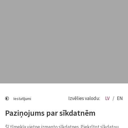
Izvēlies valodu:
LV
EN
Iestatījumi
Paziņojums par sīkdatnēm
Šī tīmekļa vietne izmanto sīkdatnes. Piekrītot sīkdatņu