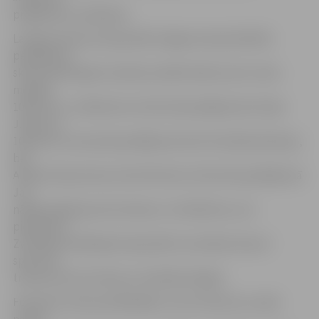
programmu veidošana.
Latvijas Ziemas čempionātā Jelgavas Specializētās
peldēšanas
skolas pārstāvjiem izdevās vairāki lieliski starti: zelta
medaļu
100 metru un 200 metru brīvā stila peldējumā izcīnīja
J.Boicovs,
100 metru tauriņstila peldējumā zelts Kristiānai Kalniņai,
bet
Aleksim Naumovam zelts 50 metru brīvā stila peldējumā.
Jau
nākamnedēļ sportisti dosies uz Stokholmu, kur
piedalīsies
Zviedrijas atklātajā čempionātā. Suminātas tika arī
sportistu
treneres Astra Ozoliņa un Anželika Paegle.
Februāris ziemas peldētājiem ir ļoti intensīvs, jo tajā