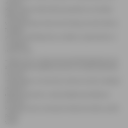
«Galleria
Riga» direktors Māris Āboltiņš papildina, ka mobilajā
mājas lapas
versijā parocīgi atrodama informācija par darba laikiem,
īpašajiem
pusdienu piedāvājumiem, atlaidēm, izpārdošanām un
tuvākajiem
pasākumiem.
«Digital Score» ir pilna servisa interaktīvā aģentūra, kas
specializējusies digitālo produktu izstrādes plānošanā,
interneta
mārketingā un e-komercijā. Uzņēmums būvē stratēģiski
perfektus
digitālos produktus, realizē dažādas apmeklējuma
piesaistes
kampaņas, kā arī, izmantojot tiešsaistes kanālus, palīdz
pārdot
vairāk.