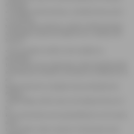
izmaksām.
«Izstrādājot mobilo web lapu, uzņēmēji ietaupa naudu
un vienlaikus
sasniedz lielāku auditoriju,» skaidro mobilās web lapas
izstrādātāja, uzņēmuma «Digital Score», vadītājs Jānis
Sprenne.
«Pētot lietotāju uzvedību, mēs secinājām, ka,
apmeklējot
tirdzniecības centru mājas lapas, cilvēki visbiežāk meklē
informāciju par veikaliem, restorāniem un kafejnīcām, kā
arī
labprāt iepazīstas ar īpašajiem akciju piedāvājumiem.
Plānojot
«Galleria Riga» mobilo versiju, tika rūpīgi domāts par to,
lai
katrs tirdzniecības centra apmeklētājs ātri un ērti varētu
atrast
to, ko meklē,» stāsta J.Sprenne. Tirdzniecības centra