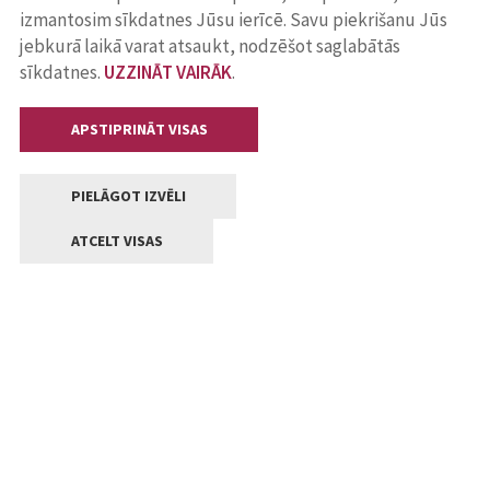
izmantosim sīkdatnes Jūsu ierīcē. Savu piekrišanu Jūs
jebkurā laikā varat atsaukt, nodzēšot saglabātās
sīkdatnes.
UZZINĀT VAIRĀK
.
APSTIPRINĀT VISAS
PIELĀGOT IZVĒLI
ATCELT VISAS
Kontakti