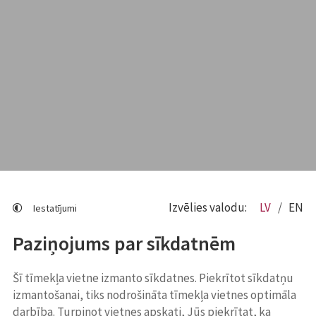
Izvēlies valodu:
LV
EN
Iestatījumi
Paziņojums par sīkdatnēm
Šī tīmekļa vietne izmanto sīkdatnes. Piekrītot sīkdatņu
izmantošanai, tiks nodrošināta tīmekļa vietnes optimāla
darbība. Turpinot vietnes apskati, Jūs piekrītat, ka