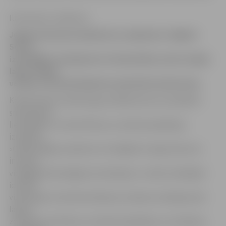
Ilze Knusle-Jankevica
Jelgavas biznesa inkubatora uzņēmums «Digital
Score»
izstrādājis Latvijā pirmo tirdzniecības centra mājas
lapas mobilo
versiju, informē inkubatora pārstāve Zanda Lūse.
Kamēr daudzi mārketinga vadītāji domā, ko piedāvāt
smartphone
lietotājiem un vērtē iPhone un Android aplikāciju
izmaksas,
«Galleria Riga» pieņēmusi stratēģiski svarīgu lēmumu
investēt
vienīgajā tehnoloģijā, kas darbojas uz visām mobilajām
ierīcēm
vienlaicīgi. Arī administrēšanas izmaksas mobilajai web
lapai ir
zemākas par iPhone un Android aplikāciju uzturēšanas