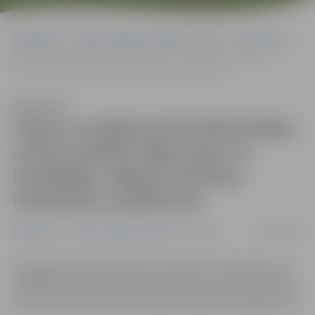
Sākumlapa
Portāla “Jelgavas Vēstnesis” arhīvs
Ekonomika
Tapusi Latvijā pirmā tirdzniecības centra mobilā mājas lapa; to
izstrādājis Jelgavas biznesa inkubatora uzņēmums
Klausīties
Tapusi Latvijā pirmā tirdzniecības
centra mobilā mājas lapa; to
izstrādājis Jelgavas biznesa
inkubatora uzņēmums
23/05/2012
Ekonomika
Portāla “Jelgavas Vēstnesis” arhīvs
Jelgavas biznesa inkubatora uzņēmums «Digital Score»
izstrādājis Latvijā pirmo tirdzniecības centra mājas lapas
mobilo versiju, informē inkubatora pārstāve Zanda Lūse.