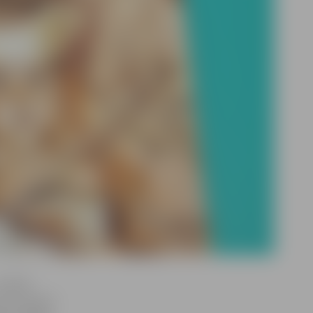
 tikai
kuru autori