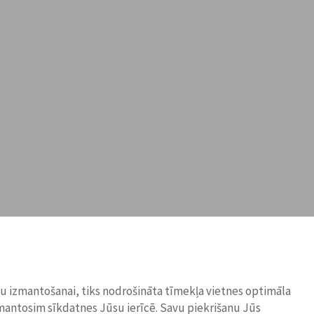
ņu izmantošanai, tiks nodrošināta tīmekļa vietnes optimāla
zmantosim sīkdatnes Jūsu ierīcē. Savu piekrišanu Jūs