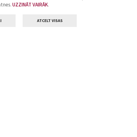
atnes.
UZZINĀT VAIRĀK
.
I
ATCELT VISAS
Klientu apkalpošana
ilsētas pašvaldība
Darba laiks
, Jelgava, LV-3001
Pirmdienās
8.00 - 18.00
Otrdienās
8.00 - 17.00
22
Trešdienās
8.00 - 17.00
va.lv
Ceturtdienās
8.00 - 17.00
Piektdienās
8.00 - 14.30