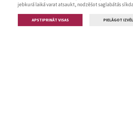
jebkurā laikā varat atsaukt, nodzēšot saglabātās sīkd
APSTIPRINĀT VISAS
PIELĀGOT IZVĒL
Kontakti
Jelgavas valstp
Lielā iela 11
+371 630055
pasts@jelga