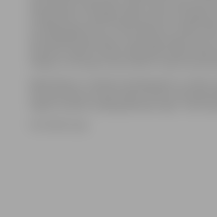
sapulcējās pie mākslinieka Hugo Jakobi. Septiņdesm
studijas darbs turpinājās pilsētas kultūras namā glezn
toreizējās jelgavnieces, Silvijas Meškones vadībā, vēlā
akvareļmākslas pārstāvja un veiksmīgs organizatora Vi
Garokalna vadībā. Savukārt 1983. gadā studijas vadīb
I.Klapers, kurš kopā ar Andu Kalniņu studiju vada vēl 
Maijas Meieres un Valdas Kronbergas gleznu izstāde u
kas eksponētas otrā stāva foajē, kultūras namā apskat
maijam, savukārt izstāde garderobes foajē – līdz 30. ap
Foto: Raitis Supe