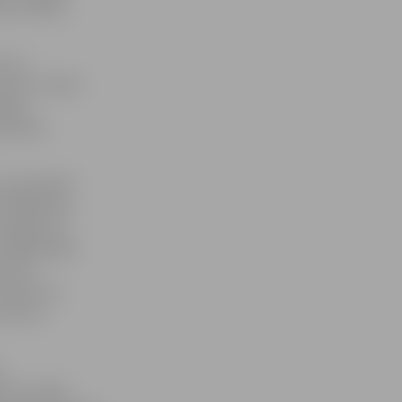
as vadītājs
es un
aruna». Darbi
daba,
grezniem
var apskatīt
u vērtējumam
 ainavām un
 «Mākslinieki
a, kas
sverot, ka
z katru
e
las muzejā