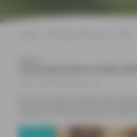
Sākumlapa
Portāla “Jelgavas Vēstnesis” arhīvs
Izstādes
Klausīties
Tautas gleznošanas studija atr
Izstādes
Portāla “Jelgavas Vēstnesis” arhīvs
Katru pavasari Jelgavas Tautas gleznošanas studijas dal
nav izņēmums. Mākslas darbi kultūras namā studijas 60
eksponētas pirmā stāva lielajā un garderobes foajē, kā a