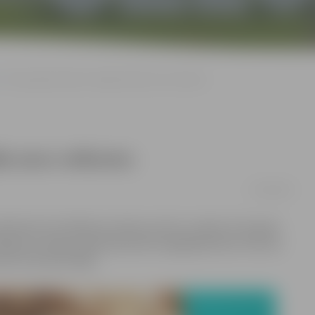
Tautas gleznošanas studija atrāda savu veikumu
āda savu veikumu
13/04/2016
ībnieki rīko Mākslas dienām veltītu izstādi. Arī šis gads
 gadu jubilejas gadā apskatāmi bagātīgā klāstā. Gleznas
rī otrā stāva foajē.