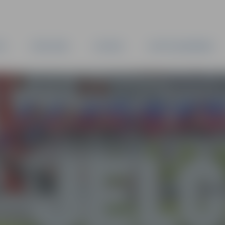
TA
PAŠVALDĪBA
IESTĀDES
KAPITĀLSABIEDRĪBAS