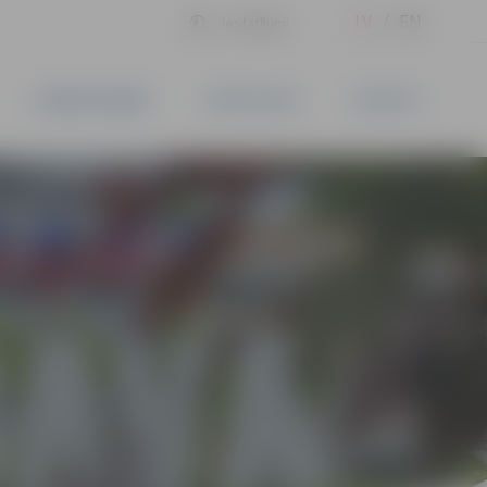
LV
EN
Iestatījumi
UZŅĒMĒJDARBĪBA
PAKALPOJUMI
KONTAKTI