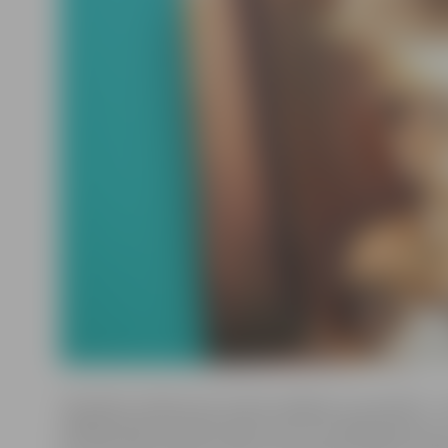
Skatītāju vērtējumam nodots labākais no paveiktā – ne
pēdējos gados tapušie darbi, bet arī senākas gleznas, 