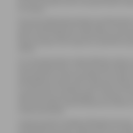
jau vairs nav šaisaulē, stāsta Tautas gleznošanas studij
Ivars Klapers.
Pirmā stāva lielajā foajē apskatāmas vien Maijas Meier
Valdas Kronbergas gleznas izstādē «Mātes un meitas s
gleznoti akrila un eļļas krāsu tehnikā. Redzama klusā 
ceļojuma iespaidi, ziedi un gleznas, kas pārsteidz ar 
tērpiem.
Citu Tautas gleznošanas studijas dalībnieku veikumu 
pirmā stāva garderobes un otrā stāva foajē. Skatītāj
nodotas gleznas ar ceļojuma iespaidiem, kluso dabu,
plenērdarbiem akvareļu, akrila un eļļas krāsu tehnikā.
uz studiju dodas, lai relaksētos, gūtu atslodzi no darb
mākslas darbos ļoti labi atspoguļojas,» tā I.Klapers, uz
krāsu daudzveidība noteikti atstās pozitīvu ietekmi u
izstādes apmeklētāju.
Studijas pirmsākumi meklējami 1956. gadā, kad pirmi
amatiermākslas entuziasti Jelgavas vēstures un māks