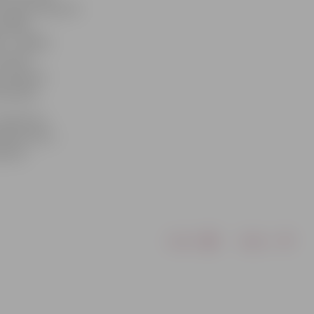
ito gadu sākumā
otājas,
k – spilgta
svalža
u pārņēma
joprojām.
n gleznas,
āmas līdz 1.
rīlim.
Drukāt
Dalīties