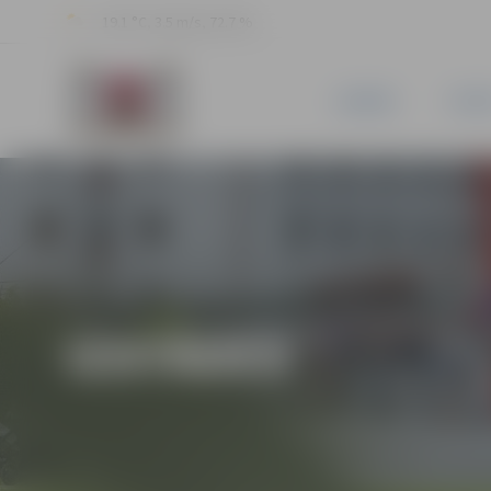
19.1 °C, 3.5 m/s, 72.7 %
JAUNUMI
PILSĒ
IZSTĀDES