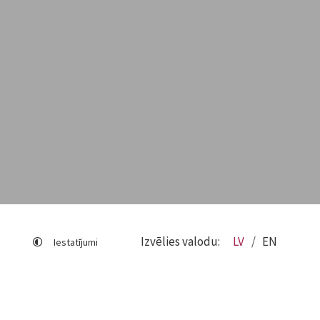
Izvēlies valodu:
LV
EN
Iestatījumi