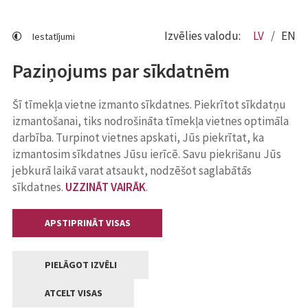
Izvēlies valodu:
LV
EN
Iestatījumi
Paziņojums par sīkdatnēm
Šī tīmekļa vietne izmanto sīkdatnes. Piekrītot sīkdatņu
izmantošanai, tiks nodrošināta tīmekļa vietnes optimāla
darbība. Turpinot vietnes apskati, Jūs piekrītat, ka
izmantosim sīkdatnes Jūsu ierīcē. Savu piekrišanu Jūs
jebkurā laikā varat atsaukt, nodzēšot saglabātās
sīkdatnes.
UZZINĀT VAIRĀK
.
APSTIPRINĀT VISAS
PIELĀGOT IZVĒLI
ATCELT VISAS