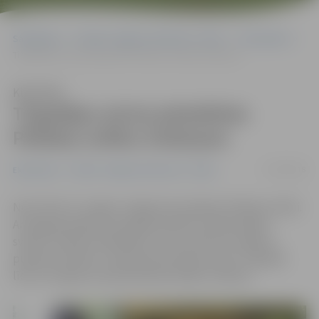
Sākumlapa
Portāla “Jelgavas Vēstnesis” arhīvs
Ekonomika
Tirgotājus aicina pieteikties Pilsētas svētku tirdziņam
Klausīties
Tirgotājus aicina pieteikties
Pilsētas svētku tirdziņam
27/04/2018
Ekonomika
Portāla “Jelgavas Vēstnesis” arhīvs
No 25. līdz 27. maijam Jelgavā norisināsies Pilsētas svētki.
Arī šogad pasākuma programmā būs tradicionālais
svētku tirdziņš. Paredzēts, ka tas notiks 26. maijā no
pulksten 10 līdz 17 skvērā aiz kultūras nama. Tirgotāji
līdz 14. maijam aicināti pieteikt dalību tirdziņā.