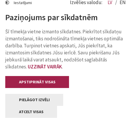
Izvēlies valodu:
LV
EN
Iestatījumi
Paziņojums par sīkdatnēm
Šī tīmekļa vietne izmanto sīkdatnes. Piekrītot sīkdatņu
izmantošanai, tiks nodrošināta tīmekļa vietnes optimāla
darbība. Turpinot vietnes apskati, Jūs piekrītat, ka
izmantosim sīkdatnes Jūsu ierīcē. Savu piekrišanu Jūs
jebkurā laikā varat atsaukt, nodzēšot saglabātās
sīkdatnes.
UZZINĀT VAIRĀK
.
APSTIPRINĀT VISAS
PIELĀGOT IZVĒLI
ATCELT VISAS