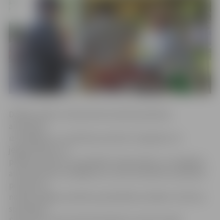
Dalībai svētku tirdziņā tiek aicināti pieteikties
amatnieku
izstrādājumu un pārtikas produktu tirgotāji, kuri
jelgavniekiem un
pilsētas viesiem var piedāvāt tradicionālus un oriģinālus
amatniecības izstrādājumus, kā arī kvalitatīvus pārtikas
produktus,
norāda Jelgavas pilsētas pašvaldības iestādes «Kultūra»
speciāliste