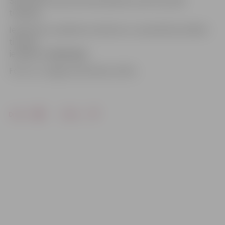
Santa Sīle. Kopumā skvērā plānots pulcēt ap 200
tirgotāju.
Iepazīties ar pasākuma nolikumu un pieteikties dalībai
tirdziņā
iespējams
mājaslapā.
Foto: no «Jelgavas Vēstneša» arhīva
Drukāt
Dalīties