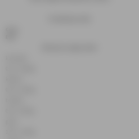
Produkcijas veids
Cena,
EUR
Dārzeņi un augļi, sēnes
kartupeļi
0,10 – 0,40 kg
kāposti
0,20 – 0,30 kg
burkāni
0.20 – 0,50 kg
gurķi
1,00 – 1,50 kg