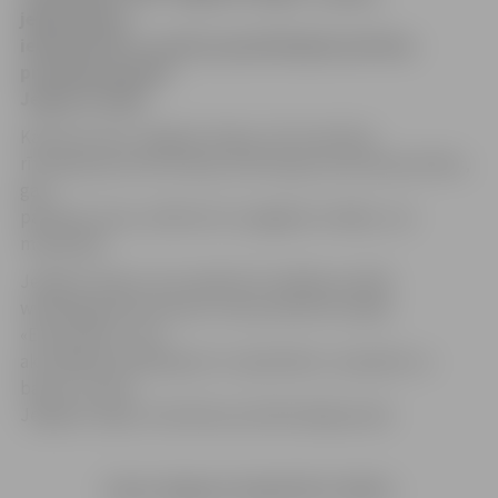
jelgavniekus
iepazīstināt ar cenām populārākajām pārtikas
produktu grupām
Jelgavas tirgū.
Kā liecina SIA «Jelgavas tirgus» 20. novembra
rītā apkopotā informācija, šobrīd gan produkcijas klāsts,
gan
pārtikas cenas, salīdzinot ar pagājušo nedēļu, nav
mainījušās.
Jelgavas tirgus cenu apskats ik nedēļu portālā
www.jelgavasvestnesis.lv tiek publicēts sadaļā
«Ekonomika», bet
aktuālākais piedāvājums ir apskatāms, nospiežot uz
banera «Cenas
Jelgavas tirgū» (atrodams portāla labajā pusē).
Cenas Jelgavas tirgū (20.11.2015.)