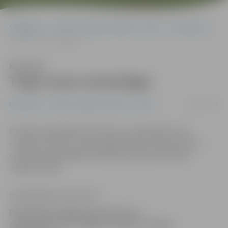
Sākumlapa
Portāla “Jelgavas Vēstnesis” arhīvs
Ekonomika
Tirgū cenas nemainīgas
Klausīties
Tirgū cenas nemainīgas
20/11/2015
Ekonomika
Portāla “Jelgavas Vēstnesis” arhīvs
Portāls www.jelgavasvestnesis.lv sadarbībā ar SIA
«Jelgavas tirgus» turpina jelgavniekus iepazīstināt ar
cenām populārākajām pārtikas produktu grupām
Jelgavas tirgū.
www.jelgavasvestnesis.lv
Portāls www.jelgavasvestnesis.lv
sadarbībā ar SIA «Jelgavas tirgus» turpina