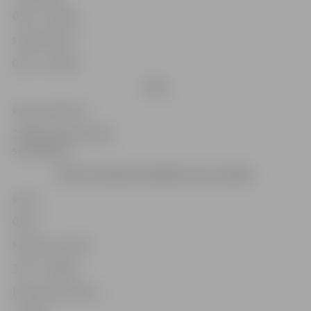
0,99 – 4,20 kg
subprodukti
0,30 – 1,60 kg
Zivis
karpas (dzīvas)
2,50 kg (tirdzniecība
sestdienās)
Piens un piena produkti, olas, medus
piens
0,50 l
krējums (lauku)
3,40 – 3,80 kg
biezpiens (lauku)