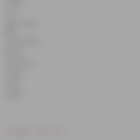
1,60 kg
olas
0,85 – 1,38 (10
gab.)
sviests (lauku)
8,50 kg
siers (lauku)
4,50 kg
medus
5,00 kg
Drukāt
Dalīties