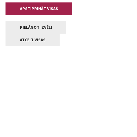
APSTIPRINĀT VISAS
PIELĀGOT IZVĒLI
ATCELT VISAS
Kontakti
Jelgavas valstpilsētas pašvaldība
Lielā iela 11, Jelgava, LV-3001
+371 63005522