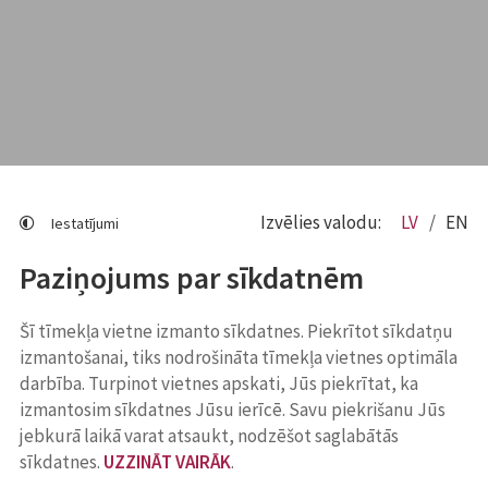
Izvēlies valodu:
LV
EN
Iestatījumi
Paziņojums par sīkdatnēm
Šī tīmekļa vietne izmanto sīkdatnes. Piekrītot sīkdatņu
izmantošanai, tiks nodrošināta tīmekļa vietnes optimāla
darbība. Turpinot vietnes apskati, Jūs piekrītat, ka
izmantosim sīkdatnes Jūsu ierīcē. Savu piekrišanu Jūs
jebkurā laikā varat atsaukt, nodzēšot saglabātās
sīkdatnes.
UZZINĀT VAIRĀK
.