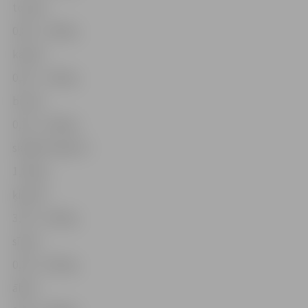
tomāti
0,80 – 2,00 kg
kabači
0,50 – 1,00 kg
bietes
0,20 – 0,40 kg
skābēti kāposti
1,00 kg
ķiploki
3,50 – 5,00 kg
sīpoli
0,30 – 0,50 kg
āboli