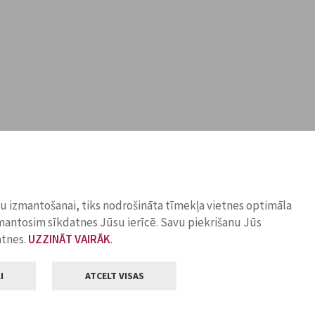
ņu izmantošanai, tiks nodrošināta tīmekļa vietnes optimāla
zmantosim sīkdatnes Jūsu ierīcē. Savu piekrišanu Jūs
atnes.
UZZINĀT VAIRĀK
.
I
ATCELT VISAS