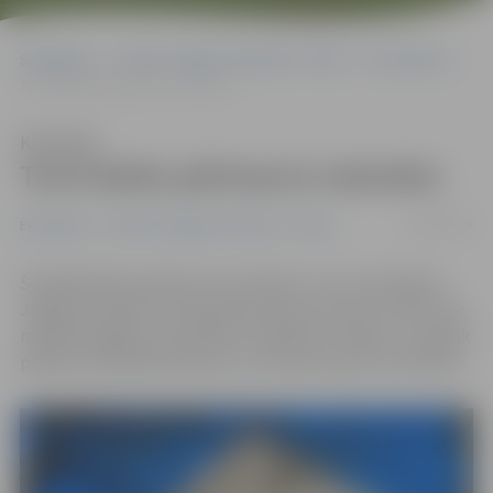
Sākumlapa
Portāla “Jelgavas Vēstnesis” arhīvs
Ekonomika
Tornī darbu pārtraucis restorāns
Klausīties
Tornī darbu pārtraucis restorāns
23/01/2019
Ekonomika
Portāla “Jelgavas Vēstnesis” arhīvs
Šonedēļ darbu pārtraucis restorāns «La tour de Marie»
Jelgavas Svētās Trīsvienības baznīcas torņa 8. stāvā. Līdz
mēneša beigām nomniekiem ir jāatbrīvo telpas, un pēcāk
plānots izsludināt konkursu, lai atrastu jaunu nomnieku.