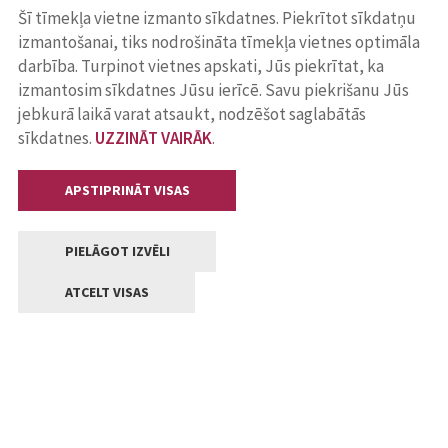
Šī tīmekļa vietne izmanto sīkdatnes. Piekrītot sīkdatņu
izmantošanai, tiks nodrošināta tīmekļa vietnes optimāla
darbība. Turpinot vietnes apskati, Jūs piekrītat, ka
izmantosim sīkdatnes Jūsu ierīcē. Savu piekrišanu Jūs
jebkurā laikā varat atsaukt, nodzēšot saglabātās
sīkdatnes.
UZZINĀT VAIRĀK
.
APSTIPRINĀT VISAS
PIELĀGOT IZVĒLI
ATCELT VISAS