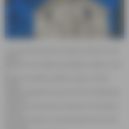
«No nomnieka saņēmām ierosinājumu pārtraukt nomas
līgumu.
Restorāns no šīs nedēļas apmeklētājiem ir slēgts, un līdz
31.
janvārim nomniekiem ir jāatbrīvo telpas,» situāciju
skaidro
Jelgavas reģionālā Tūrisma centra (JRTC) vadītāja Anda
Iljina. Viņa
norāda, ka, lai atrastu jaunu nomnieku, tiks izsludināts
konkurss
par nomas tiesībām uz restorāna telpām torņa 8. stāvā.
Šobrīd gan