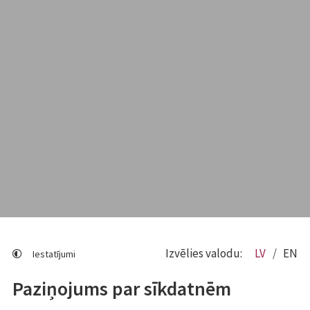
Izvēlies valodu:
LV
EN
Iestatījumi
Paziņojums par sīkdatnēm