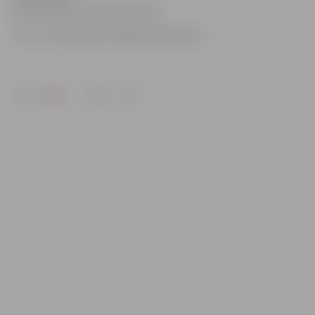
vēl nav zināms, kad tas notiks.
Foto: Ivars Veiliņš/«Jelgavas Vēstnesis»
Drukāt
Dalīties