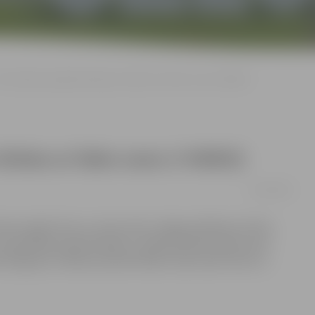
rīs mēnešu projektā māmiņas cīnīsies ar lieko svaru (+VIDEO)
īsies ar lieko svaru (+VIDEO)
13/01/2015
vies atgūt formu, atsaucoties Jelgavas Māmiņu kluba
 un apmeklēs psihoterapeitu, tātad pilnībā mainīs savus
o kilogramu. Māmiņu pārvērtībām varēs sekot līdzi un