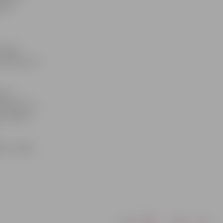
ektā
azinās
umā, bet arī
dens
i Maslovai,
i, salona
tā, vairāk
Drukāt
Dalīties