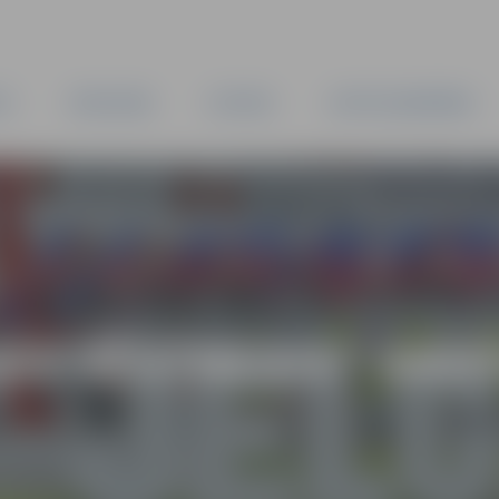
TA
PAŠVALDĪBA
IESTĀDES
KAPITĀLSABIEDRĪBAS
AS VĒSTNESIS” ARH