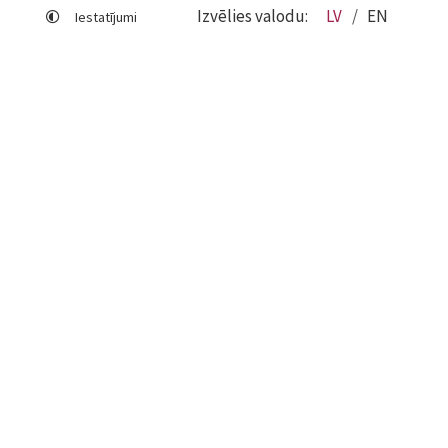
Izvēlies valodu:
LV
EN
Iestatījumi
Lapas karte
Viegli lasīt
Sociālo mediju lietošana
Sīkdatņu izmantošana
Piekļūstamības paziņojums