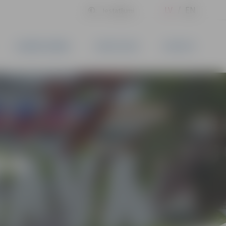
LV
EN
Iestatījumi
UZŅĒMĒJDARBĪBA
PAKALPOJUMI
KONTAKTI
ĪVS