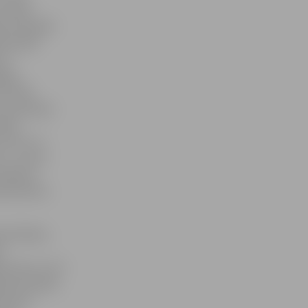
s vēlas
s tiks galā
ēs pašas
 ir
āja,
īdz 106
motivācijas
rbību
līdz ar to
u,» uzsver
atbalsts,
istās bērnu
rvērtībām,
ā
kumiem un arī
ana skaitļos
dvesmos