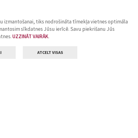
ņu izmantošanai, tiks nodrošināta tīmekļa vietnes optimāla
zmantosim sīkdatnes Jūsu ierīcē. Savu piekrišanu Jūs
atnes.
UZZINĀT VAIRĀK
.
I
ATCELT VISAS
Klientu apkalpošana
ilsētas pašvaldība
Darba laiks
, Jelgava, LV-3001
Pirmdienās
8.00 - 18.00
Otrdienās
8.00 - 17.00
22
Trešdienās
8.00 - 17.00
va.lv