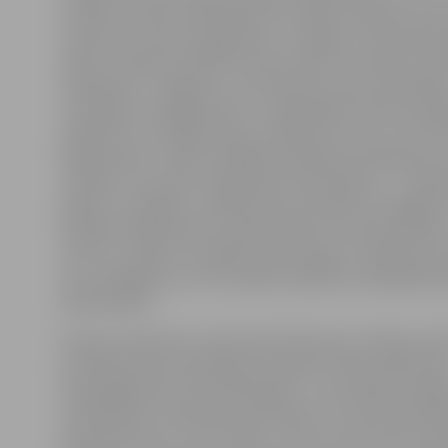
norāda, ka starp viņām bijušas arī tādas māmiņas, kura
nomest trīs četrus kilogramus. «Domāju, ka tās māmiņa
pašas. Projektā izvēlētas tomēr vairāk vai mazāk, kā m
smejamies, «smagsvari», kam liekais svars jau patiešām
traucējošs un apgrūtinošs,» stāsta Māmiņu kluba vadīt
piebilstot, ka izvēlēto piecu dalībnieču svars ir no 87 l
kilogramiem. «Tāpat vērtējām pieteikušos dalībnieču 
vēstules, taču ļoti svarīgs bija arī laika faktors – noda
grafiks ir sastādīts, vadoties pēc speciālistu iespējām, 
projekta dalībniecēm ir jāatrod laiks, lai tās apmeklēt
I.Cīrule, norādot, ka tāpēc īpaši svarīgs ir arī ģimenes 
kam, iespējams, šo trīs mēnešu laikā būs vairāk jāiesa
pieskatīšanā.
Ikviens interesents varēs sekot līdzi jauno māmiņu pā
jo dalībniecēm ik piektdienu Māmiņu kluba mājas lap
www.jelgavamk.lv būs jāatskaitās – par izjūtām, panā
neveiksmēm. Svēršanās, mērīšanās un rezultātu fiksēš
paredzēta katru otro nedēļu. «Ceram, ka šie stāsti ie