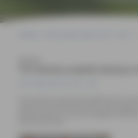
Sākumlapa
Portāla “Jelgavas Vēstnesis” arhīvs
Video
T
Klausīties
Trīs mēnešu projektā māmiņas cīn
Portāla “Jelgavas Vēstnesis” arhīvs
Video
Piecas māmiņas, kurām pēc dzemdībām tā arī nav izde
iniciatīvai, trīs mēnešus aktīvi sportos, ēdīs veselīgi
ikdienas ieradumus, lai nomestu iespējami vairāk liek
iedvesmoties ikviens.