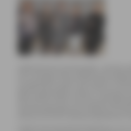
«Dalībniecēm būs ļoti intensīvs grafiks – sportosim, 
limfu stimulācijas masāžu, dalībniecēm būs iespēja ko
uztura speciālistes, saņemt morālu atbalstu no psiho
apmeklēt ūdens aerobiku, nūjot un darīt visu, lai trīs
iegūtu iespējami labākus rezultātus,» stāsta Māmiņu 
Ieva Cīrule, kura arī pati ir viena no piecām projekta 
Projektā piedalās jelgavnieces Evita Bokuma, Ilze Dū
Vikovana, Ieva Cīrule un dobelniece Baiba Borherte-S
Projektam kopumā pieteikušās 28 dalībnieces, taču I.