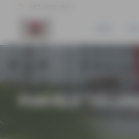
21.8 °C, 3.2 m/s, 70.2 %
JAUNUMI
PILSĒ
PORTĀLA “JELGAV