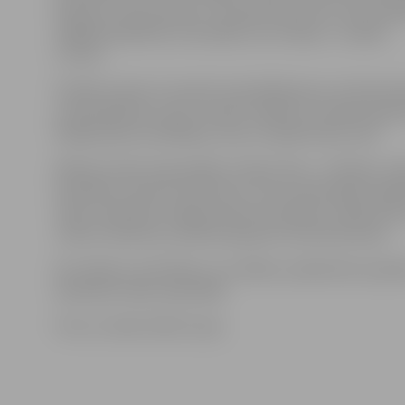
daudzas citas sievietes, tai skaitā visas tās, kuras proj
vēlējās piedalīties, bet palika «aiz strīpas»,» nosaka
I.Cīrule.
Projekts sācies 12. janvārī, kad dalībnieces ne tikai iep
ar speciālistiem, kas ar viņām strādās trīs mēnešu gar
fiksēja sākuma rādītājus svara un apkārtmēra ziņā.
Māmiņu klubs saka paldies «Figura line», «Fitland», ū
aerobikas trenerei Intai Ozols, uztura speciālistei Olga
«Elier» pārstāvei Jelgavā Inesei Strazdiņai –Maksimova
«Pērle» direktorei, psihoterapeitei Ivetai Rukmanei.
Par māmiņu motivāciju un cerībām, piedaloties projek
skatieties video reportāžā.
Foto un video: Raitis Supe