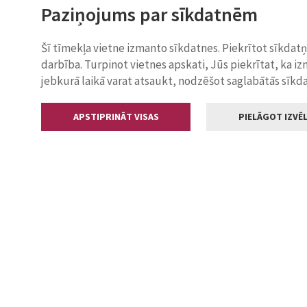
Paziņojums par sīkdatnēm
Šī tīmekļa vietne izmanto sīkdatnes. Piekrītot sīkdat
darbība. Turpinot vietnes apskati, Jūs piekrītat, ka i
jebkurā laikā varat atsaukt, nodzēšot saglabātās sīkd
APSTIPRINĀT VISAS
PIELĀGOT IZVĒL
Kontakti
Jelgavas valstp
Lielā iela 11
+371 630055
pasts@jelga