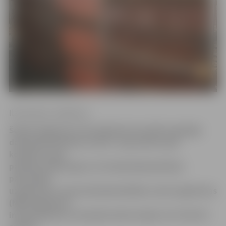
Ilze Knusle-Jankevica
Šobrīd Jelgavā un tās apkaimē visvairāk vajadzīgi
darbinieki pārtikas nozarē – gan pavāri, gan
konditori, gan
pārtikas tehnologi un citi darbinieki pārtikas
pārstrādes
uzņēmumos, liecina Nodarbinātības valsts aģentūras
(NVA) apkopotā
informācija par izmaiņām darba tirgū no 23. līdz 29.