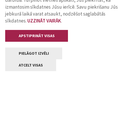
darbība. Turpinot vietnes apskati, Jūs piekrītat, ka
izmantosim sīkdatnes Jūsu ierīcē. Savu piekrišanu Jūs
jebkurā laikā varat atsaukt, nodzēšot saglabātās
sīkdatnes.
UZZINĀT VAIRĀK
.
APSTIPRINĀT VISAS
PIELĀGOT IZVĒLI
ATCELT VISAS
Kontakti