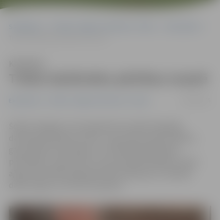
Sākumlapa
Portāla “Jelgavas Vēstnesis” arhīvs
Ekonomika
Trūkst darbinieku pārtikas nozarē
Klausīties
Trūkst darbinieku pārtikas nozarē
29/04/2015
Ekonomika
Portāla “Jelgavas Vēstnesis” arhīvs
Šobrīd Jelgavā un tās apkaimē visvairāk vajadzīgi
darbinieki pārtikas nozarē – gan pavāri, gan konditori,
gan pārtikas tehnologi un citi darbinieki pārtikas
pārstrādes uzņēmumos, liecina Nodarbinātības valsts
aģentūras (NVA) apkopotā informācija par izmaiņām
darba tirgū no 23. līdz 29. aprīlim.