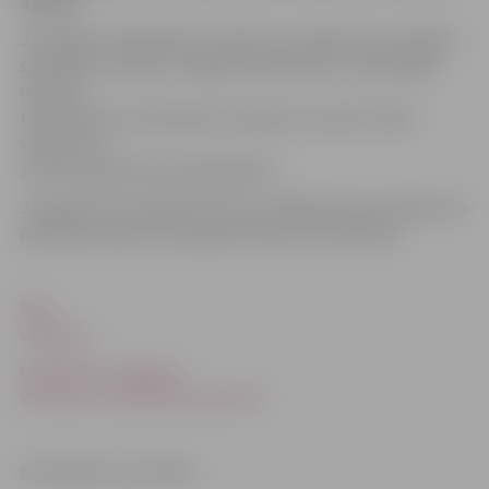
aprīlim.
Joprojām samērā daudz vakanču ir medicīnā, jo vairākus
speciālistus meklē «Jelgavas poliklīnika», tehniskajās
nozarēs,
tirdzniecībā, celtniecībā, transporta nozarē. Sešas
vakances ir
zemu kvalificētam darbaspēkam.
Joprojām tiek meklēti sezona sstrādnieki ogu lasīšanā un
piedāvāta prakse topošajiem elektromontieriem.
NVA
vakances
Laikrakstā «Jelgavas
Vēstnesis» publicētās vakances
Ilustrācija no JV arhīva