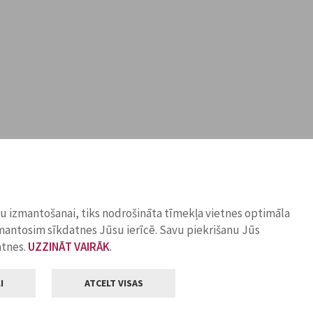
ņu izmantošanai, tiks nodrošināta tīmekļa vietnes optimāla
zmantosim sīkdatnes Jūsu ierīcē. Savu piekrišanu Jūs
atnes.
UZZINĀT VAIRĀK
.
I
ATCELT VISAS