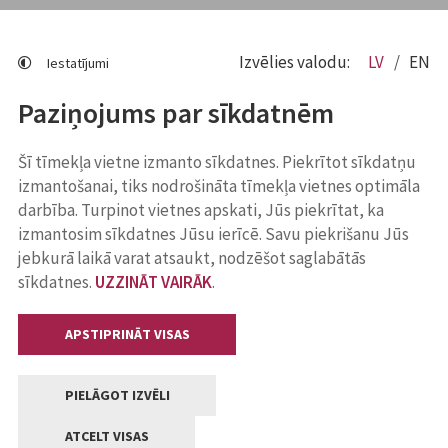
Izvēlies valodu:
LV
EN
Iestatījumi
Paziņojums par sīkdatnēm
Šī tīmekļa vietne izmanto sīkdatnes. Piekrītot sīkdatņu
izmantošanai, tiks nodrošināta tīmekļa vietnes optimāla
darbība. Turpinot vietnes apskati, Jūs piekrītat, ka
izmantosim sīkdatnes Jūsu ierīcē. Savu piekrišanu Jūs
jebkurā laikā varat atsaukt, nodzēšot saglabātās
sīkdatnes.
UZZINĀT VAIRĀK
.
APSTIPRINĀT VISAS
PIELĀGOT IZVĒLI
ATCELT VISAS