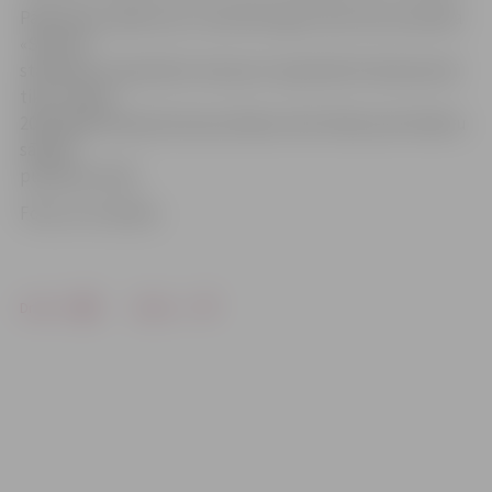
Pārbaudes spēle pret Luksemburgas izlasi tiks aizvadīta
«Skonto»
stadionā 2. septembrī, bet jau 6. septembrī izbraukumā
tiks uzsākts
2018. gada Pasaules kausa atlases cikls. Mačs pret Andoru
sāksies
pulksten 21.45.
Foto: no JV arhīva
Drukāt
Dalīties