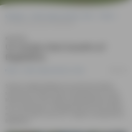
Sākumlapa
Portāla “Jelgavas Vēstnesis” arhīvs
Futbols
Uz Latvijas izlasi izsaukts arī Bogdaškins
Klausīties
Uz Latvijas izlasi izsaukts arī
Bogdaškins
26/08/2016
Futbols
Portāla “Jelgavas Vēstnesis” arhīvs
Sakarā ar Anglijā spēlējošā uzbrucēja Denisa Rakela
savainojumu Latvijas futbola izlases galvenais treneris
Marians Pahars valstsvienības sastāvā pārbaudes spēlei
pret Luksemburgu un 2018. gada Pasaules kausa atlases
maču pret Andoru izsaucis FK «Jelgava» pussargu Borisu
Bogdaškinu.