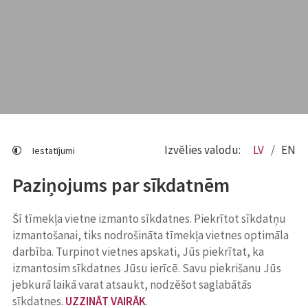
Izvēlies valodu:
LV
EN
Iestatījumi
Paziņojums par sīkdatnēm
Šī tīmekļa vietne izmanto sīkdatnes. Piekrītot sīkdatņu
izmantošanai, tiks nodrošināta tīmekļa vietnes optimāla
darbība. Turpinot vietnes apskati, Jūs piekrītat, ka
izmantosim sīkdatnes Jūsu ierīcē. Savu piekrišanu Jūs
jebkurā laikā varat atsaukt, nodzēšot saglabātās
sīkdatnes.
UZZINĀT VAIRĀK
.