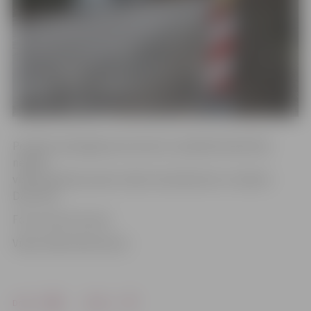
Portāls www.jelgavasvestnesis.lv piedāvā ieskatīties
nelielā
video sižetā par pašu izrādi, tās aktieriem un režisori
Daci Vilni.
Foto: Austris Auziņš
Video: Māris Martinsons
Drukāt
Dalīties