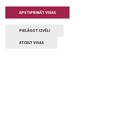
APSTIPRINĀT VISAS
PIELĀGOT IZVĒLI
ATCELT VISAS
Kontakti
Jelgavas valstpilsētas pašvaldība
Lielā iela 11, Jelgava, LV-3001
+371 63005522