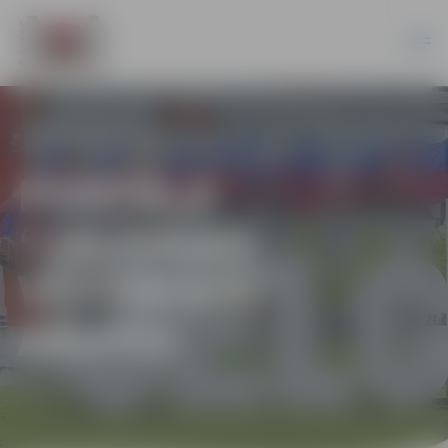
PORTĀLA
“JELGAVAS
VĒSTNESIS”
ARHĪVS