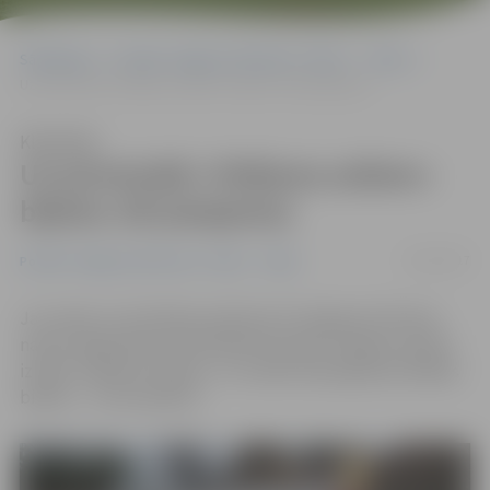
Sākumlapa
Portāla “Jelgavas Vēstnesis” arhīvs
Video
Uz pirmizrādi «Pidžama sešiem» biļetes vēl pieejamas
Klausīties
Uz pirmizrādi «Pidžama sešiem»
biļetes vēl pieejamas
21/01/2017
Portāla “Jelgavas Vēstnesis” arhīvs
Video
Jau vakar un arī šodien pulksten 16 Jelgavas Kultūras
nama Lielajā zālē notiek Ādolfa Alunāna Jelgavas teātra
izrāde «Pidžama sešiem». Uz izrādi vēl pieejamas lētākās
biļetes – 3 eiro apmērā.