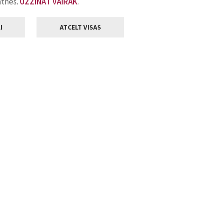
atnes.
UZZINĀT VAIRĀK
.
I
ATCELT VISAS
Klientu apkalpošana
ilsētas pašvaldība
Darba laiks
, Jelgava, LV-3001
Pirmdienās
8.00 - 18.00
Otrdienās
8.00 - 17.00
22
Trešdienās
8.00 - 17.00
va.lv
Ceturtdienās
8.00 - 17.00
Piektdienās
8.00 - 14.30