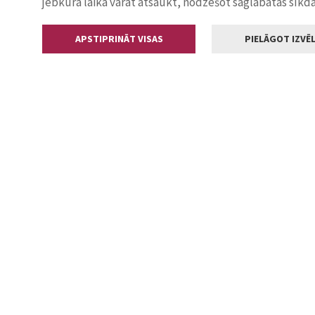
jebkurā laikā varat atsaukt, nodzēšot saglabātās sīkd
APSTIPRINĀT VISAS
PIELĀGOT IZVĒL
Kontakti
Jelgavas valstp
Lielā iela 11
+371 630055
pasts@jelga