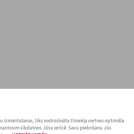
ņu izmantošanai, tiks nodrošināta tīmekļa vietnes optimāla
zmantosim sīkdatnes Jūsu ierīcē. Savu piekrišanu Jūs