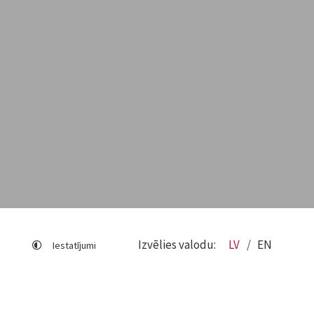
Izvēlies valodu:
LV
EN
Iestatījumi