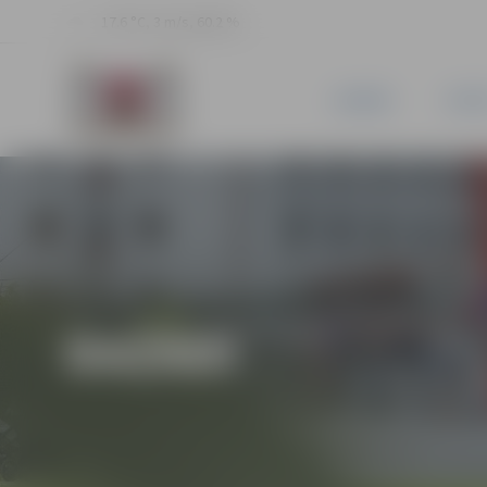
17.6 °C, 3 m/s, 60.2 %
JAUNUMI
PILSĒ
DAŽĀDI