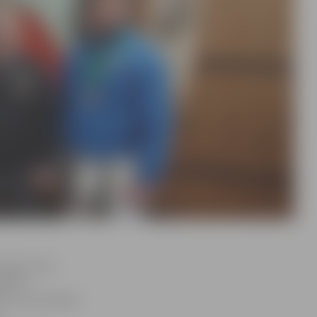
menko, kurš
iplīnā
ns un S.Fomenko