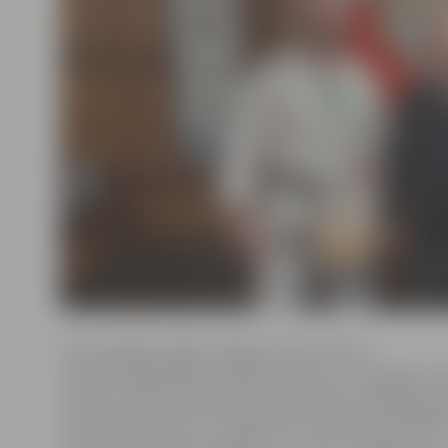
Čempionātā startēja Jelgavas kluba «Vitus»
treneri Vitālijs Mišins, Andrejs Kopilovs un Sergejs Fo
treniņus vada Ozolniekos. Visi trīs treneri startēja disc
«kata» Open grupā – 12 dalībnieku konkurencē V.Miši