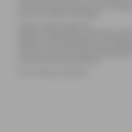
izcīnīja 3. vietu, bet A.Kopilovs – 5. vietu. Jāpiebilst, ka
S.Fomenko startēja arī disciplīnā «kumite» 30 –40 ga
grupā, kur arī izcīnīja bronzas godalgu.
«Sajūtas, ko iegūstam, piedaloties
sacensībās, ir neaprakstāmas,» norāda V.Mišins, piebils
pēdējoreiz sacensībās piedalījās pirms četriem gadie
un Andrejs – pirms vairāk nekā desmit gadiem. Atgriež
tatami, treneri ieguva arī nepieciešamo enerģijas lādiņ
turpinātu darbu ar saviem audzēkņiem.
Foto: no V.Mišina personīgā arhīva