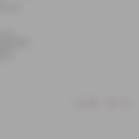
du vecuma
tot, ka
m, bet Sergejs
oties uz
u, lai
Drukāt
Dalīties