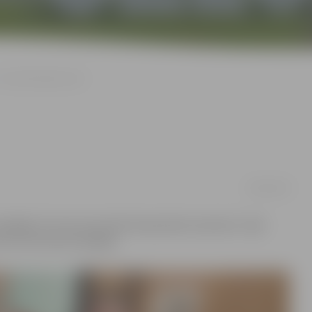
z tatami kāpj treneri
18/03/2019
sinājās 10. Lietuvas karatē čempionāts senioriem. Tajā
not trīs bronzas medaļas.