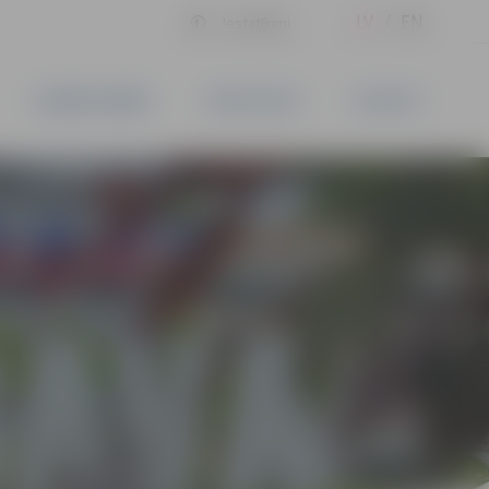
LV
EN
Iestatījumi
UZŅĒMĒJDARBĪBA
PAKALPOJUMI
KONTAKTI