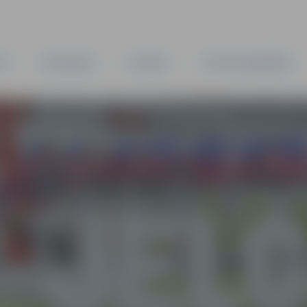
TA
PAŠVALDĪBA
IESTĀDES
KAPITĀLSABIEDRĪBAS