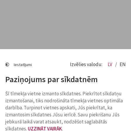
Izvēlies valodu:
LV
EN
Iestatījumi
Paziņojums par sīkdatnēm
Šī tīmekļa vietne izmanto sīkdatnes. Piekrītot sīkdatņu
izmantošanai, tiks nodrošināta tīmekļa vietnes optimāla
darbība. Turpinot vietnes apskati, Jūs piekrītat, ka
izmantosim sīkdatnes Jūsu ierīcē. Savu piekrišanu Jūs
jebkurā laikā varat atsaukt, nodzēšot saglabātās
sīkdatnes.
UZZINĀT VAIRĀK
.