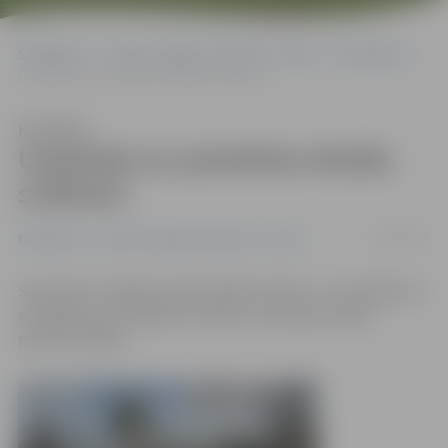
Sākumlapa
Portāla “Jelgavas Vēstnesis” arhīvs
Ekonomika
Uzņēmēji var pieteikties Metāla svētkiem
Klausīties
Uzņēmēji var pieteikties Metāla
svētkiem
21/06/2013
Ekonomika
Portāla “Jelgavas Vēstnesis” arhīvs
Septembrī Jelgavā notiks Metāla svētki, un uzņēmēji un
amatnieki, kas strādā ar metālu, aicināti jau laikus
pieteikt dalību.