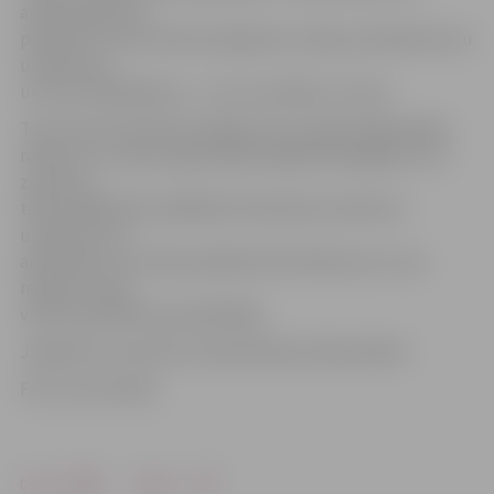
amatniekiem no
pulksten 11 līdz 16 būs iespēja bez maksas reklamēt savu
uzņēmumu
un savu piedāvājumu – visu no metāla,» tā viņa.
Tiem, kam interesē šī iespēja, līdz 3. jūlijam jāpiesakās,
rakstot uz e-pastu liga.mikelsone@zrkac.jelgava.lv vai
zvanīt pa
tālruni 63012155, 28342419. Pieteikties aicināti arī
uzņēmumi un
amatnieki, kuri vēlas piedāvāt aktivitātes par un ap
metālu, kurās
varētu piedalīties apmeklētāji.
Jāpiebilst, ka šie būs trešie Metāla svētki pilsētā.
Foto: Ivars Veiliņš
Drukāt
Dalīties