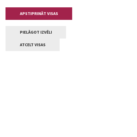
APSTIPRINĀT VISAS
PIELĀGOT IZVĒLI
ATCELT VISAS
Kontakti
Jelgavas valstpilsētas pašvaldība
Lielā iela 11, Jelgava, LV-3001
+371 63005522