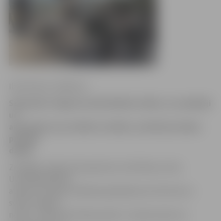
Ilze Knusle-Jankevica
Septembrī Jelgavā notiks Metāla svētki, un uzņēmēji
un
amatnieki, kas strādā ar metālu, aicināti jau laikus
pieteikt
dalību.
Zemgales reģiona Kompetenču attīstības centra
Uzņēmējdarbības
atbalsta nodaļas vadītāja Līga Miķelsone informē, ka
svētki Jelgavā
notiks 7. septembrī Raiņa parkā. «Uzņēmumiem un