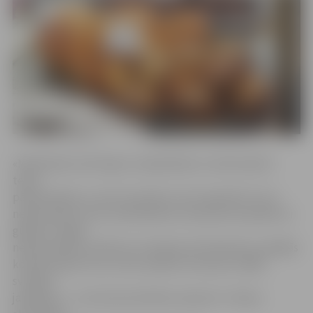
«Mūsdienās, kad tirgus ir pārsātināts un informatīvā
telpa
pārpludināta, ar izcilu produktu vien nepietiek. Tas ir
nepieciešams, bet ne pietiekams nosacījums panākumu
gūšanai. Tagad
nepieciešama izcilība arī virzīšanā, distribūcijā un pārējās
komponentēs. Visu uzreiz sakārtot nevaram, tādēļ
svarīgs ir
jautājums – uz ko koncentrēties vispirms?» tēmas