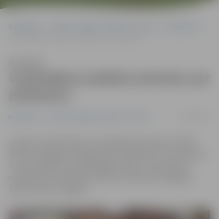
Sākumlapa
Portāla “Jelgavas Vēstnesis” arhīvs
Ekonomika
Uzņēmējiem piedāvā semināru par pārdošanu
Klausīties
Uzņēmējiem piedāvā semināru par
pārdošanu
24/08/2016
Ekonomika
Portāla “Jelgavas Vēstnesis” arhīvs
Latvijas Tirdzniecības un rūpniecības kameras (LTRK)
Rietumzemgales nodaļa aicina interesentus uz semināru
«Izcils produkts, bet pārdošana neiet», kas notiks 8.
septembrī no pulksten 10 līdz 12 viesnīcā «Zemgale»
Skautu ielā 2, Jelgavā.