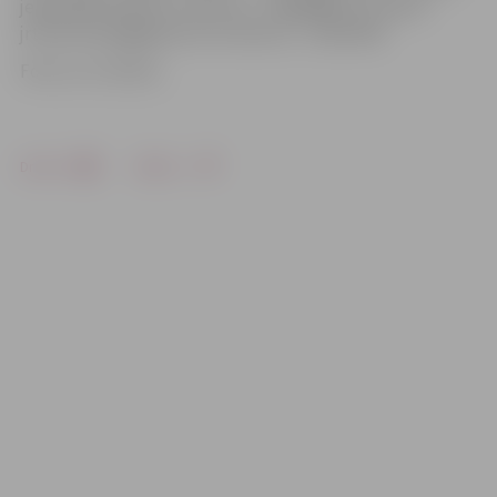
jelgava@chamber.lv; tālrunis – 28646086 vai e-pasts:
jrta.asociacija@gmail.com; tālrunis – 63027404.
Foto: no JV arhīva
Drukāt
Dalīties