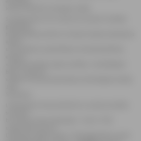
aktualitāti
ieskicē LTRK Rietumzemgales nodaļā.
Semināra tēmas: četri uzņēmumu tipi (pēc Uzņēmēja
gēna BOSI);
tipiskās kļūdas produktu virzīšanā; risinājumi pārdošanas
apjomu
un/vai ienākumu palielināšanai. Seminārā piedalīsies
eksperts
«Academia» Baltijas reģiona vadītājs, «Uzņēmēja gēns
BOSI» uzņēmuma
vadības un biznesa akselerācijas metodoloģijas ieviesējs
Jānis
Skrūzkalns.
LTRK biedriem vienam pārstāvim no uzņēmuma dalība
seminārā ir
bez maksas, katram nākamajam – 10 eiro + PVN;
uzņēmumiem, kas nav
LTRK biedri, dalība ir 20 eiro + PVN. Reģistrācija: e-pasts: