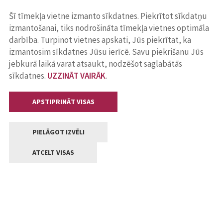
Šī tīmekļa vietne izmanto sīkdatnes. Piekrītot sīkdatņu
izmantošanai, tiks nodrošināta tīmekļa vietnes optimāla
darbība. Turpinot vietnes apskati, Jūs piekrītat, ka
izmantosim sīkdatnes Jūsu ierīcē. Savu piekrišanu Jūs
jebkurā laikā varat atsaukt, nodzēšot saglabātās
sīkdatnes.
UZZINĀT VAIRĀK
.
APSTIPRINĀT VISAS
PIELĀGOT IZVĒLI
ATCELT VISAS