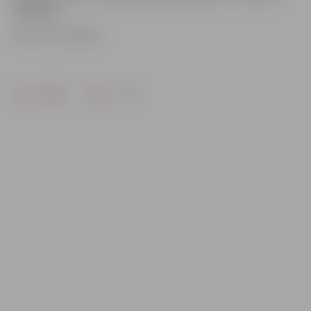
28646086.
Foto: no JV arhīva
Drukāt
Dalīties