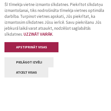
Šī tīmekļa vietne izmanto sīkdatnes. Piekrītot sīkdatņu
izmantošanai, tiks nodrošināta tīmekļa vietnes optimāla
darbība. Turpinot vietnes apskati, Jūs piekrītat, ka
izmantosim sīkdatnes Jūsu ierīcē. Savu piekrišanu Jūs
jebkurā laikā varat atsaukt, nodzēšot saglabātās
sīkdatnes.
UZZINĀT VAIRĀK
.
APSTIPRINĀT VISAS
PIELĀGOT IZVĒLI
ATCELT VISAS