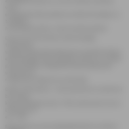
aktuālākos jautājumus, ar kuriem nāksies sastapties,
veicot
energoefektivitātes pasākumus atbilstoši esošajiem un
topošajiem
normatīvajiem aktiem,» teikts semināra aprakstā.
Lektors SIA «ESK sistēmas» elektroenerģijas
tirdzniecības
vadītājs praktiķis Mārtiņš Berestņevs seminārā runās par
elektroenerģijas tirgus īpatnībām, tarifiem un to izvēles
pamatkritērijiem, energoefektivitātes pasākumiem
uzņēmumā un
risinājumiem energoresursu ekonomijai.
Dalība: LTRK biedriem – vienam pārstāvim no uzņēmuma
bez maksas,
katram nākamajam 10 eiro + PVN; uzņēmumiem, kas nav
LTRK biedri, 20
eiro + PVN.
Reģistrācija: pa e-pastu jelgava@chamber.lv vai tālruni