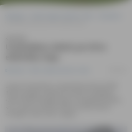
Sākumlapa
Portāla “Jelgavas Vēstnesis” arhīvs
Ekonomika
Uzņēmējiem stāstīs par brīvo elektrības tirgu
Klausīties
Uzņēmējiem stāstīs par brīvo
elektrības tirgu
03/04/2017
Ekonomika
Portāla “Jelgavas Vēstnesis” arhīvs
Latvijas Tirdzniecības un rūpniecības kameras (LTRK)
Rietumzemgales nodaļa rīko semināru uzņēmējiem
«Brīvais elektroenerģijas tirgus un energoefektivitāte»,
kas 11. aprīlī no pulksten 10 līdz 12 notiks viesnīcā
«Zemgale» Skautu ielā 2, Jelgavā.