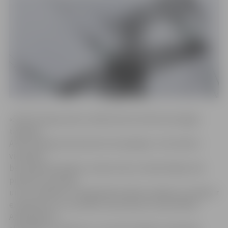
«Šobrīd tirgū pastāv vairāki desmiti elektroenerģijas
tirgotāju.
Aktīvi darbojas tikai desmit kompānijas. It kā izvēle ir
vienkārša,
bet pieļautās kļūdas uzņēmumam izmaksā dārgi. Kam
pievērst uzmanību
un ko izvēlēties? Energoefektivitātes pasākumu mērķis ir
energoresursu racionāla izmantošana un pārvaldība.
Apspriedīsim