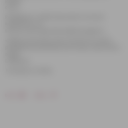
pilsētas
centra.
Piedāvājumus, norādot telpu adresi un cenu par
kvadrātmetru, var
sūtīt pa e-pastu liga.mikelsone@zrkac.jelgava.lv.
«Paldies par atsaucību visiem, kas līdz šim ar saviem
piedāvājumiem palīdzējuši atrast telpas uzņēmumiem,»
norāda
L.Miķelsone.
Ilustrācija no JV arhīva
Drukāt
Dalīties