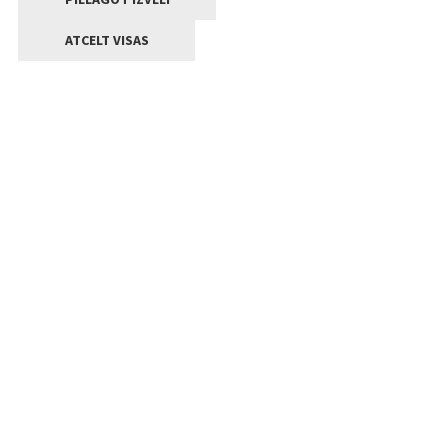
ATCELT VISAS
Kontakti
Jelgavas valstpilsētas pašvaldība
Lielā iela 11, Jelgava, LV-3001
+371 63005522
pasts@jelgava.lv
Klientu apkalpošana