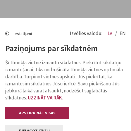
Izvēlies valodu:
LV
EN
Iestatījumi
Paziņojums par sīkdatnēm
Šī tīmekļa vietne izmanto sīkdatnes. Piekrītot sīkdatņu
izmantošanai, tiks nodrošināta tīmekļa vietnes optimāla
darbība. Turpinot vietnes apskati, Jūs piekrītat, ka
izmantosim sīkdatnes Jūsu ierīcē. Savu piekrišanu Jūs
jebkurā laikā varat atsaukt, nodzēšot saglabātās
sīkdatnes.
UZZINĀT VAIRĀK
.
APSTIPRINĀT VISAS
PIELĀGOT IZVĒLI