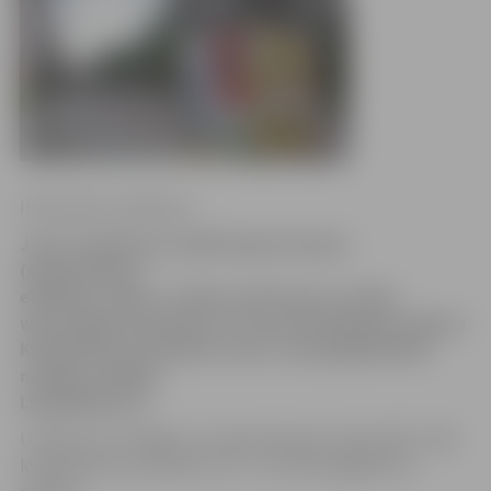
Ilze Knusle-Jankevica
Jauns uzņēmums meklē telpas birojam
(nepieciešama
elektrība, ūdens, mašīnu stāvvieta), portālu
www.jelgavasvestnesis.lv
informē Zemgales reģiona
Kompetenču attīstības centra Uzņēmējdarbības
nodaļas vadītāja
Līga Miķelsone.
Uzņēmums norādījis, ka nepieciešamas telpas 500 – 800
kvadrātmetru platībā un 10 – 15 minūšu gājienā no