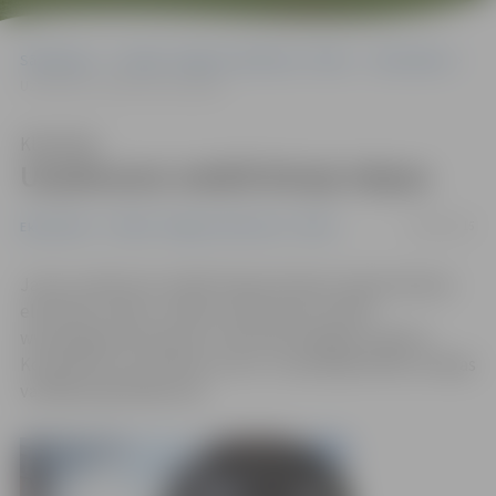
Sākumlapa
Portāla “Jelgavas Vēstnesis” arhīvs
Ekonomika
Uzņēmums meklē biroja telpas
Klausīties
Uzņēmums meklē biroja telpas
04/06/2015
Ekonomika
Portāla “Jelgavas Vēstnesis” arhīvs
Jauns uzņēmums meklē telpas birojam (nepieciešama
elektrība, ūdens, mašīnu stāvvieta), portālu
www.jelgavasvestnesis.lv informē Zemgales reģiona
Kompetenču attīstības centra Uzņēmējdarbības nodaļas
vadītāja Līga Miķelsone.