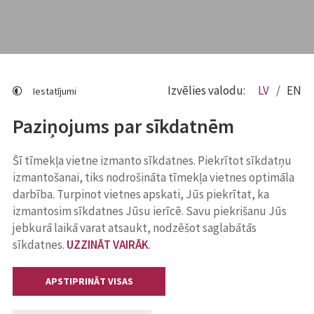
Izvēlies valodu:
LV
EN
Iestatījumi
Paziņojums par sīkdatnēm
Šī tīmekļa vietne izmanto sīkdatnes. Piekrītot sīkdatņu
izmantošanai, tiks nodrošināta tīmekļa vietnes optimāla
darbība. Turpinot vietnes apskati, Jūs piekrītat, ka
izmantosim sīkdatnes Jūsu ierīcē. Savu piekrišanu Jūs
jebkurā laikā varat atsaukt, nodzēšot saglabātās
sīkdatnes.
UZZINĀT VAIRĀK
.
APSTIPRINĀT VISAS