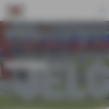
MŪZIKA