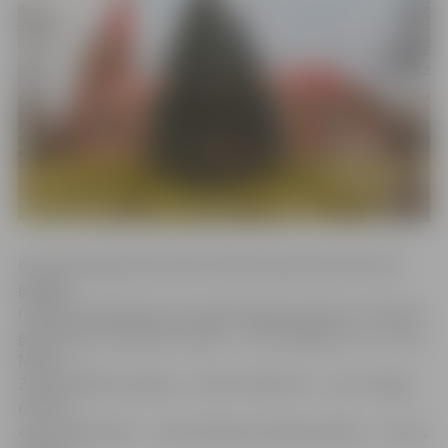
Koncertprogrammā varēs dzirdēt pasaulē pazīstamus
garīgās
mūzikas skaņdarbus, kas radīti laika posmā no 17. līdz 20.
gadsimtam, piemēram, ārijas – «Panis Angelicus» un «Ave
Maria» –,
Ziemassvētku korāļus – «Kas ir šis bērns?», «Jūs, ticīgie,
nāciet»,
«Ak, svētā nakts» –, kā arī baroka mūzikas pērles – «Jesus