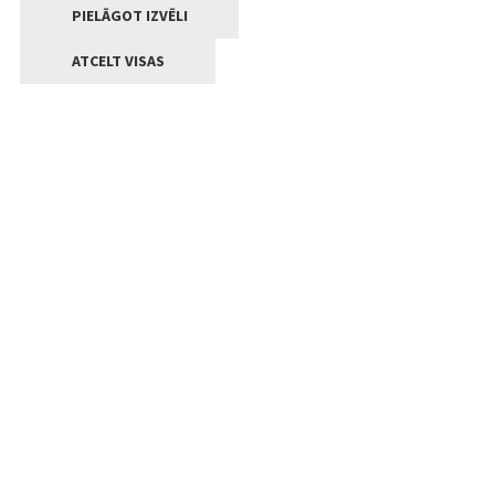
PIELĀGOT IZVĒLI
ATCELT VISAS
Kontakti
Jelgavas valstpilsētas pašvaldība
Lielā iela 11, Jelgava, LV-3001
+371 63005522
pasts@jelgava.lv
Klientu apkalpošana