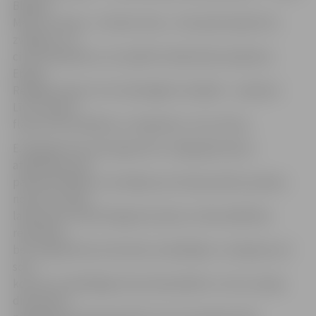
Bleibet
Meine Freude», «Tochter Zion», «Cik spoži atspīd rīta
zvaigzne» un
citus skaņdarbus, ko izpildīs liriskās balss īpašniece
Endija
Rezgale kopā ar trim talantīgām mūziķēm – vijolnieci
Līvu Tomiņu,
flautisti Elzu Bleikšu un ērģelnieci Janu Zariņu.
E.Rezgale koncertprogrammu rūpīgi gatavojusi,
atgriežoties pie
pamatvērtībām un domājot par Ziemassvētku patieso
nozīmi. Studiju
laikā dzīves ceļš E.Razgali aizveda uz Dienvidāfrikas
republiku,
bet, atgriežoties dzimtenē, dziedātāja ir uzstājusies arī
solo
koncertu sērijā Rīgas Doma Katedrālē un citos Latvijas
dievnamos,