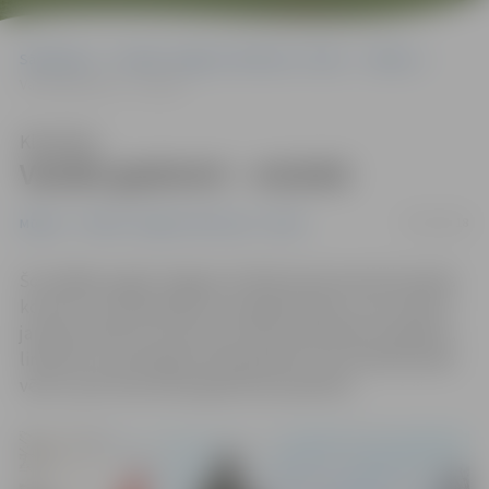
Sākumlapa
Portāla “Jelgavas Vēstnesis” arhīvs
Mūzika
Vairāki gadsimti – mūzikā
Klausīties
Vairāki gadsimti – mūzikā
03/01/2018
Mūzika
Portāla “Jelgavas Vēstnesis” arhīvs
Šo nedēļas nogali Jelgavas Svētās Annas baznīcā ievadīs
koncerts «Ziemassvētki cauri gadsimtiem», kas notiks 5.
janvārī pulksten 19. Koncerts būs piesātināts ar gaišiem,
liriskiem un priecīgiem skaņdarbiem, kas sludina prieka
vēsti, sacīts koncertprogrammas aprakstā.