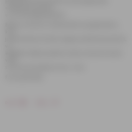
piedalījusies Ziemassvētku koncertprogrammās
«Pieskaries brīnumam»
un «Ar sirdi eņģeļa plaukstā».
Biļetes uz koncertu «Ziemassvētki cauri gadsimtiem»,
kas 5.
janvārī pulksten 19 notiks Jelgavas Svētās Annas baznīcā,
var
iegādāties «Biļešu paradīzes» kasēs un koncerta norises
vietā –
stundu pirms pasākuma. Cena – 5 eiro.
Foto: publicitātes
Drukāt
Dalīties