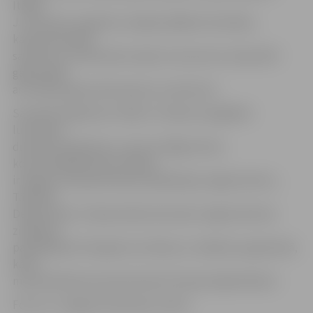
Itālijā.
J.Jermolovs regulāri uzstājas dažādos festivālos,
kameransambļu
sastāvos un simfonisko orķestru koncertos. Kopš 2017.
gada spēlē
arī Hamburgas kameroperas uzvedumos.
Savukārt ērģelniece I.Barlo ir Slokas evaņģēliski
luteriskās
draudzes ērģelniece, viena no Rīgas Doma
koncertērģelniecēm. Mūziķe
ir beigusi Latvijas Mūzikas akadēmijas maģistrantūru,
Tālivalža
Dekšņa klasi. Studiju laikā, kā arī pēc maģistrantūras
zināšanas
papildinājusi Štutgartes mūzikas un mākslas augstskolā,
kā arī
meistarklasēs pie pazīstamiem Eiropas ērģelniekiem.
Foto: no «Jelgavas Vēstneša» arhīva