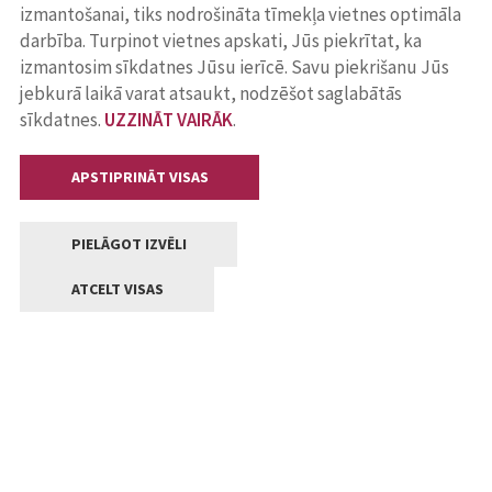
izmantošanai, tiks nodrošināta tīmekļa vietnes optimāla
darbība. Turpinot vietnes apskati, Jūs piekrītat, ka
izmantosim sīkdatnes Jūsu ierīcē. Savu piekrišanu Jūs
jebkurā laikā varat atsaukt, nodzēšot saglabātās
sīkdatnes.
UZZINĀT VAIRĀK
.
APSTIPRINĀT VISAS
PIELĀGOT IZVĒLI
ATCELT VISAS