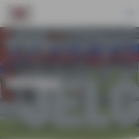
MŪZIKA