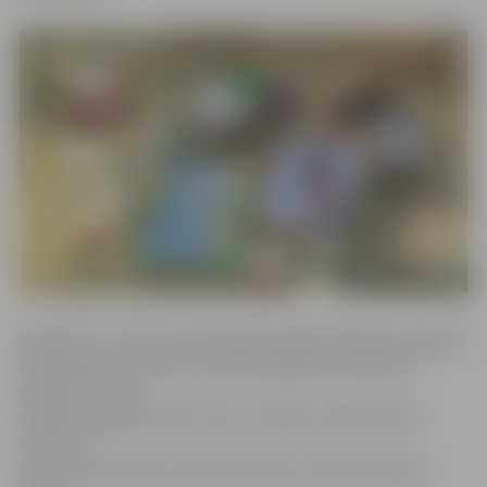
Vijolnieks J.Jermolovs 2016. gadā ieguvis bakalaura grādu
Hamburgas mūzikas un teātra augstskolā Vācijā un
pašlaik turpina
studijas maģistrantūrā. Viņš ir vairāku starptautisku
konkursu
laureāts, kā arī koncertējis Somijā, Francijā, Vācijā un