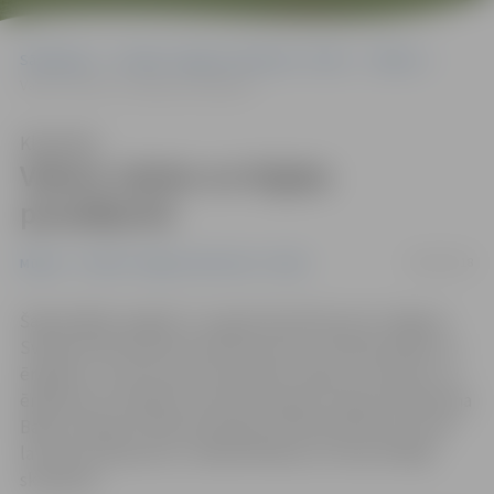
Sākumlapa
Portāla “Jelgavas Vēstnesis” arhīvs
Mūzika
Vakars vijoles un ērģeļu pavadījumā
Klausīties
Vakars vijoles un ērģeļu
pavadījumā
06/08/2018
Mūzika
Portāla “Jelgavas Vēstnesis” arhīvs
Šajā nedēļas nogalē, 11. augustā pulksten 18, Jelgavas
Svētās Annas baznīcā notiks koncerts «Mūzika vijolei un
ērģelēm», kurā muzicēs vijolnieks Jāzeps Jermolovs un
ērģelniece Ilze Barlo. Koncertā skanēs Johana Sebastiana
Baha, Georga Frīdriha Hendeļa, Džordža Gēršvina, kā arī
latviešu komponistu Jēkaba Mediņa un Aivara Kalēja
skaņdarbi.