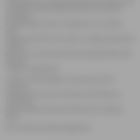
Pēdējā spēlē, kurā noskaidrojās komandas atlases posma
uzvarētājs, laukumā valdīja rezultatīvs un atraktīvs
basketbols,
kurā pārāki bija «Valauto» basketbolisti. Ar rezultātu
92:78
pārspēti pretinieki un jau zināms, ka Jelgavas basketbola
amatieru
godu 24. un 25. septembrī Saldū notiekošajā finālturnīrā
aizstāvēs
«Valauto» basketbolisti.
«Valauto» sastāvā spēlēja un punktus guva: Gatis
Justovičs,
Jēkabs Roziņš, Tomass Timermanis, Elvijs Šabatura,
Toms Bitītis,
Oskars Liepiņš, Ģirts Hauks, Pēteris Prolis un Mārtiņš
Kiziks.
Foto: no Pētera Proļa personīgā arhīva