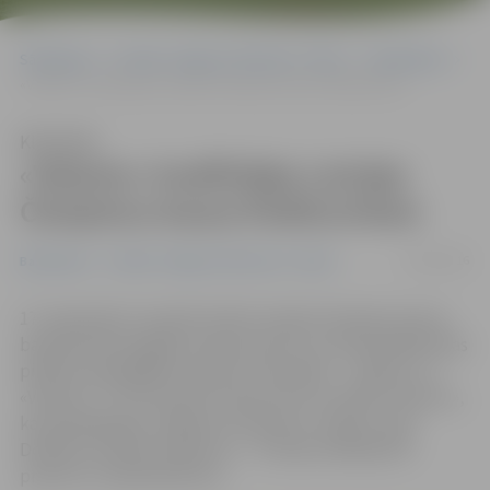
Sākumlapa
Portāla “Jelgavas Vēstnesis” arhīvs
Basketbols
«Valauto» kvalificējas Latvijas Čempionu kausa finālturnīram
Klausīties
«Valauto» kvalificējas Latvijas
Čempionu kausa finālturnīram
21/09/2016
Basketbols
Portāla “Jelgavas Vēstnesis” arhīvs
17. septembrī Jaunpilī notika Latvijas Čempionu kausa
basketbolā Zemgales atlases posms, kurā piedalījās abas
pilsētas spēcīgākās amatieru komandas – «Ķepas» un
«Valauto». Trīs komandu konkurencē uzvarēja «Valauto»,
kas pārspēja gan Jelgavas čempionus «Ķepas», gan
Dobeles novada čempionus – «Foršais veikaliņš/JS
products» basketbolistus.