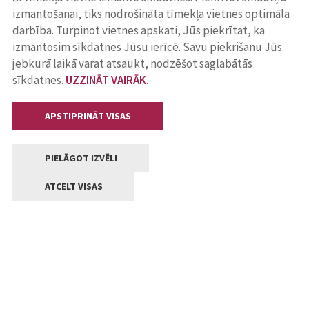
izmantošanai, tiks nodrošināta tīmekļa vietnes optimāla
darbība. Turpinot vietnes apskati, Jūs piekrītat, ka
izmantosim sīkdatnes Jūsu ierīcē. Savu piekrišanu Jūs
jebkurā laikā varat atsaukt, nodzēšot saglabātās
sīkdatnes.
UZZINĀT VAIRĀK
.
APSTIPRINĀT VISAS
PIELĀGOT IZVĒLI
ATCELT VISAS