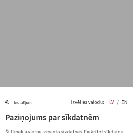
Izvēlies valodu:
LV
EN
Iestatījumi
Paziņojums par sīkdatnēm
Šī tīmekļa vietne izmanto sīkdatnes. Piekrītot sīkdatņu