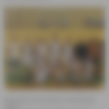
Īpaši spraiga turnīra pirmā spēle, kurā pieredzējušie
«Ķepas»