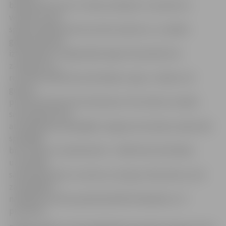
basketbolisti pret «Foršais veikaliņš/ JS products»
vairākas reizes
spēja atspēlēt desmit punktu pārsvaru, un spēles
galotnē panākt
izlīdzinājumu. Pagarinājumā gan tika piedzīvots
zaudējums ar
rezultātu 64:69. Rezultatīvākais «Ķepu» rindās ar 16
gūtiem
punktiem bija Artūrs Rudmiezis. Pēc divām stundām
savstarpējo maču
aizvadīja abas spēcīgākās Jelgavas komandas, šajā mačā
spēcīgāki
bija «Valauto» basketbolisti – 84:64. Rezultatīvākais
uzvarētāju
sastāvā bija Gatis Justovičs, kurš guva 19 punktus, bet
zaudētājiem
naskākais punktu guvējs bija Māris Masaļskis ar 17
punktiem.