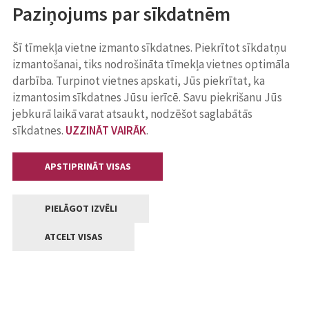
Paziņojums par sīkdatnēm
Šī tīmekļa vietne izmanto sīkdatnes. Piekrītot sīkdatņu
izmantošanai, tiks nodrošināta tīmekļa vietnes optimāla
darbība. Turpinot vietnes apskati, Jūs piekrītat, ka
izmantosim sīkdatnes Jūsu ierīcē. Savu piekrišanu Jūs
jebkurā laikā varat atsaukt, nodzēšot saglabātās
sīkdatnes.
UZZINĀT VAIRĀK
.
APSTIPRINĀT VISAS
PIELĀGOT IZVĒLI
ATCELT VISAS