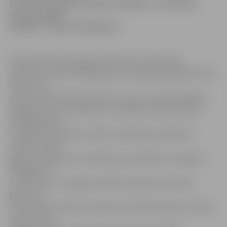
to, ko var un spēj saturīga, darbīga, uz attīstību
vērsta mācību
iestāde – Amatu vidusskola.»
Skolas vēstures lappusēs kā Amatu vidusskolas
aizsākums minēts 1990. gads, kad Jelgavā dibināta Amatu
skola, taču
pamats tai likts krietni senāk – proti, lai «iepazīstinātu»
Jelgavas skolu audzēkņus ar dažādu arodu specifiku,
1978. gadā tika
izveidots Starpskolu mācību ražošanas kombināts,
savukārt 1990.
gadā, lai sagatavotu kvalificētus speciālistus Jelgavas
lielākajiem
uzņēmumiem, Jelgavas pilsētas padome deva zaļo
gaismu uz
Strarpskolu mācību ražošanas kombināta bāzes izveidot
Amatu skolu.