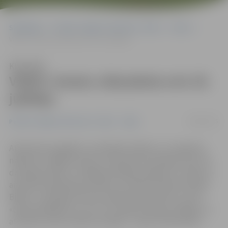
Sākumlapa
Portāla “Jelgavas Vēstnesis” arhīvs
Video
VIDEO: Amatu vidusskola svin 25. jubileju
Klausīties
VIDEO: Amatu vidusskola svin 25.
jubileju
28/03/2015
Portāla “Jelgavas Vēstnesis” arhīvs
Video
Atskatoties pagātnē, novērtējot šodienu un raugoties
nākotnē, Jelgavas Amatu vidusskola atzīmējusi savu 25.
dzimšanas dienu. Svinīgais jubilejas pasākums «Ceļā uz!»
aizvadīts piektdienas vakarā, un skolas direktore Edīte
Bišere, uzslavējot ikvienu pasākumā iesaistīto, atzīst:
«Esam parādījuši to, ko var un spēj saturīga, darbīga, uz
attīstību vērsta mācību iestāde – Amatu vidusskola.»