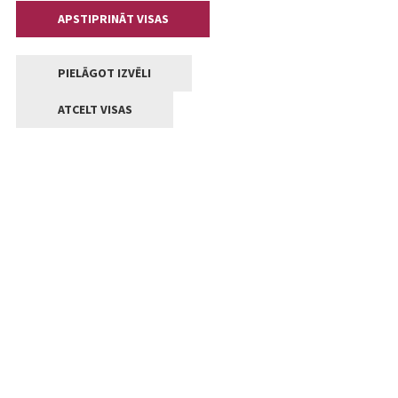
APSTIPRINĀT VISAS
PIELĀGOT IZVĒLI
ATCELT VISAS
Kontakti
Jelgavas valstpilsētas pašvaldība
Lielā iela 11, Jelgava, LV-3001
+371 63005522
pasts@jelgava.lv