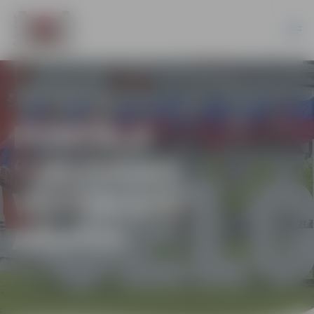
PORTĀLA
“JELGAVAS
VĒSTNESIS”
ARHĪVS