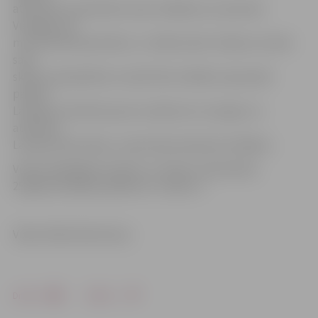
attīstīties, pilnveidot savas zināšanas un prasmes.
Vienīgais, kā
mums šobrīd pietrūkst, ir cilvēki valstī. Gribam, lai mēs
savā
skolā, savā pilsētā un valstī būtu lielāki, lai jaunieši
paliktu
Latvijā, lai veidotos jauni uzņēmumi. Lai augtu un
attīstītos
Latvijas ekonomika,» saka skolas direktore E.Bišere.
Video piedāvājam atskatu uz Amatu vidusskolas
25 gadu jubilejas pasākumu «Ceļā uz!»
Video: Māris Martinsons
Drukāt
Dalīties