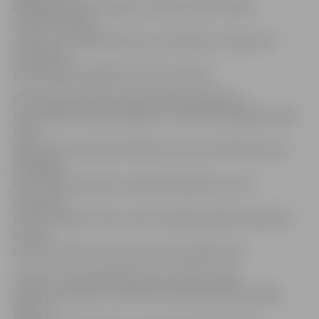
2008. gadā skolas vadība izcīnījusi profesionālās
arodvidusskolas
statusu, un patlaban Amatu vidusskola ir tapusi par
akreditētu
profesionālās izglītības mācību iestādi.
Šobrīd skolā mācās vairāk nekā 500 audzēkņu,
kuri atbilstoši savām spējām un interesēm apgūst darba
tirgū
pieprasītas profesijas. Mācību procesu skolā īsteno 50
pedagogi,
kuri ne vien pasniedz vispārējo izglītību, bet arī
specializē
komerczinībās, tērpu stilā, metālapstrādē, ēdināšanas
servisā,
frizieru mākslā un daudzās citās programmās.
«Mums ir visi priekšnoteikumi, lai mēs varam
izglītot jauniešus, nodrošinot daudzpusīgas iespējas
augt un