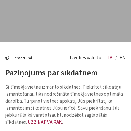
Izvēlies valodu:
LV
EN
Iestatījumi
Paziņojums par sīkdatnēm
Šī tīmekļa vietne izmanto sīkdatnes. Piekrītot sīkdatņu
izmantošanai, tiks nodrošināta tīmekļa vietnes optimāla
darbība. Turpinot vietnes apskati, Jūs piekrītat, ka
izmantosim sīkdatnes Jūsu ierīcē. Savu piekrišanu Jūs
jebkurā laikā varat atsaukt, nodzēšot saglabātās
sīkdatnes.
UZZINĀT VAIRĀK
.