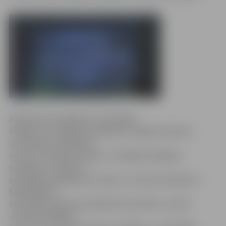
Atskatoties pagātnē, novērtējot
šodienu un raugoties nākotnē, Jelgavas Amatu
vidusskola atzīmējusi
savu 25. dzimšanas dienu. Svinīgais jubilejas
pasākums «Ceļā uz!»
aizvadīts piektdienas vakarā, un skolas direktore
Edīte Bišere,
uzslavējot ikvienu pasākumā iesaistīto, atzīst:
«Esam parādījuši