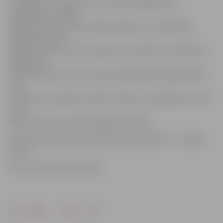
«Dardedze» dalībnieki un citi. Mazie apgleznoja
piparkūkas, veidoja
apsveikumu kartītes, svētku dekorus, un aktīvākie
dalībnieki balvā
saņēma saldumus. Par satraucošu notikumu izvērtās arī
tikšanās ar
Ziemassvētku vecīti, kurš pie jampadrača dalībniekiem
bija
ieradies, lai uzklausītu bērnu darbus un nedarbus, kā arī
viņu
vēlmes par to, ko vēlas sagaidīt svētkos.
Ko mazie sadarīja «Ziemassvētku jampadracī» – skaties
video!
Foto un video: Raitis Supe
Drukāt
Dalīties