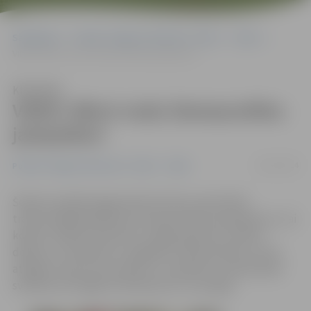
Sākumlapa
Portāla “Jelgavas Vēstnesis” arhīvs
Video
VIDEO: Bērni rosās Ziemassvētku jampadracī
Klausīties
VIDEO: Bērni rosās Ziemassvētku
jampadracī
20/12/2014
Portāla “Jelgavas Vēstnesis” arhīvs
Video
Šodien mazākie jelgavnieki kultūras namā tikās
tradicionālajā pasākumā «Ziemassvētku jampadracis», lai
kopā ar rūķiem iesaistītos rotaļās, gatavotu svētku
dekorus un dāvanas un sagaidītu Ziemassvētku vecīti,
atklājot viņam savus darbus un nedarbus. Gatavošanās
svētkiem arī šogad izvērtās jautra un spraiga.