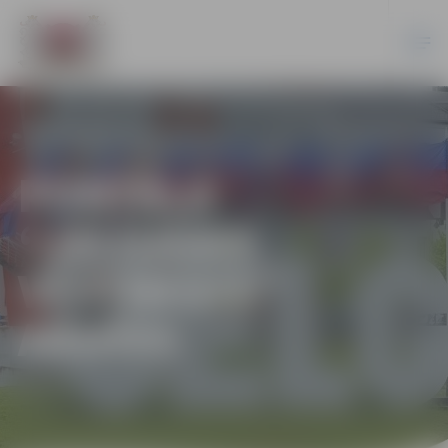
PORTĀLA
“JELGAVAS
VĒSTNESIS”
ARHĪVS