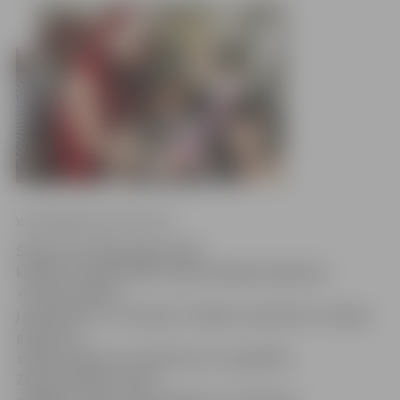
www.jelgavasvestnesis.lv
Šodien mazākie jelgavnieki
kultūras namā tikās tradicionālajā pasākumā
«Ziemassvētku
jampadracis», lai kopā ar rūķiem iesaistītos rotaļās,
gatavotu
svētku dekorus un dāvanas un sagaidītu
Ziemassvētku vecīti,