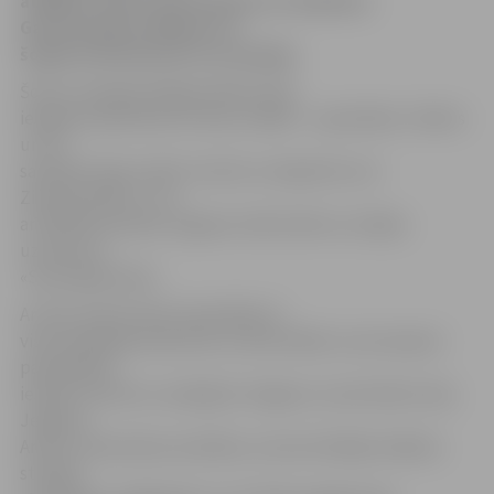
atklājot viņam savus darbus un nedarbus.
Gatavošanās svētkiem arī
šogad izvērtās jautra un spraiga.
Šoreiz mazajiem jelgavniekiem bija
iespēja noskatīties arī divas izrādes – apvienības «Teātris
un Es»
sarūpēto leļļu izrādi «Sunītis un kaķenīte svin
Ziemassvētkus», kā
arī Ādolfa Alunāna Jelgavas teātra bērnu studijas
uzvedumu
«Sprunguļmuiža».
Ar lielu prieku bērni iesaistījās arī
visās radošajās darbnīcās un aktivitātēs, kuras kopā ar
pašvaldības
iestādi «Kultūra» sarūpējuši Jelgavas Jaunā teātra rūķi,
Jelgavas
Amatu vidusskolas audzēkņi, tautas lietišķās mākslas
studijas