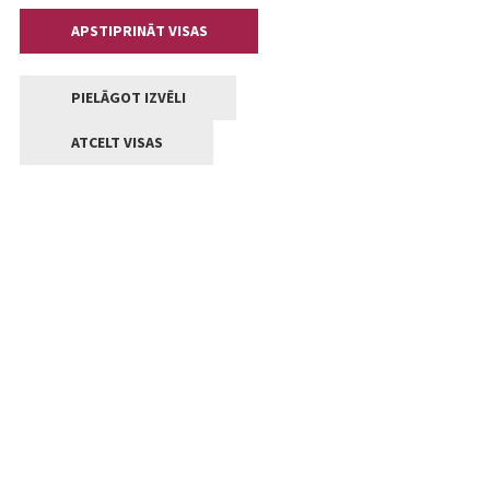
APSTIPRINĀT VISAS
PIELĀGOT IZVĒLI
ATCELT VISAS
Kontakti
Jelgavas valstpilsētas pašvaldība
Lielā iela 11, Jelgava, LV-3001
+371 63005522