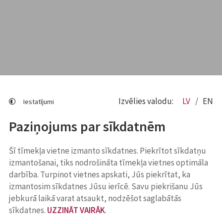
Izvēlies valodu:
LV
EN
Iestatījumi
Paziņojums par sīkdatnēm
Šī tīmekļa vietne izmanto sīkdatnes. Piekrītot sīkdatņu
izmantošanai, tiks nodrošināta tīmekļa vietnes optimāla
darbība. Turpinot vietnes apskati, Jūs piekrītat, ka
izmantosim sīkdatnes Jūsu ierīcē. Savu piekrišanu Jūs
jebkurā laikā varat atsaukt, nodzēšot saglabātās
sīkdatnes.
UZZINĀT VAIRĀK
.