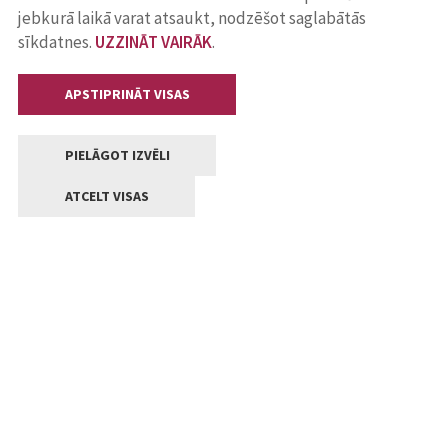
jebkurā laikā varat atsaukt, nodzēšot saglabātās
sīkdatnes.
UZZINĀT VAIRĀK
.
APSTIPRINĀT VISAS
PIELĀGOT IZVĒLI
ATCELT VISAS
Kontakti
Jelgavas valstpilsētas pašvaldība