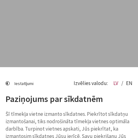
Izvēlies valodu:
LV
EN
Iestatījumi
Paziņojums par sīkdatnēm
Šī tīmekļa vietne izmanto sīkdatnes. Piekrītot sīkdatņu
izmantošanai, tiks nodrošināta tīmekļa vietnes optimāla
darbība. Turpinot vietnes apskati, Jūs piekrītat, ka
izmantosim sīkdatnes Jūsu ierīcē. Savu piekrišanu Jūs