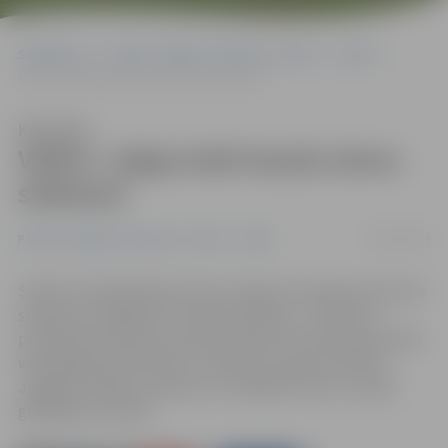
Sākumlapa
Portāla “Jelgavas Vēstnesis” arhīvs
Video
VIDEO: Jelgavnieki bauda ziemu slidotavā
Klausīties
VIDEO: Jelgavnieki bauda ziemu
slidotavā
28/12/2014
Portāla “Jelgavas Vēstnesis” arhīvs
Video
Svētku brīvdienās jeb tā saucamajos sarkanajos datumos
slidotava strādā pēc brīvdienu grafika – ar pieciem
publiskās slidošanas seansiem dienā. Kā novēroja portāls
www.jelgavasvestnesis.lv, slidotava ir gana iecienīta
Jelgavas skolēnu atpūtas un izklaides vieta un slidot
gribētāju netrūkst.