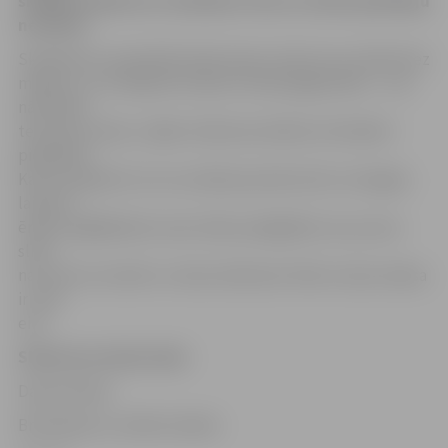
skolēnu atpūtas un izklaides vieta un slidot gribētāju
netrūkst.
Skolēniem ir paredzēti īpaši seansi, kad viņi var slidot bez
maksas, un to labprāt izmanto virkne jelgavnieku – viņi
nāk slidot
teju katru dienu, tāpēc slidotava skolēnu brīvlaikā ir
piepildīta.
Kaut arī gandrīz visi uzrunātie jaunieši atzīst, ka šogad,
lai būtu
ērtāk, iegādājušies savas slidas, jāatgādina, ka, ja savu
slidu
nav, tās var nomāt uz vietas slidotavā. Slidu nomas maksa
ir 1,50
eiro.
Slidotavas darba laiks
Darba dienās
Brīvdienās un svētku dienās