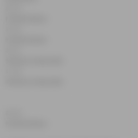
18 – 19
Publiskā slidošana
15 – 16
Publiskā slidošana
20 – 21
Slidošana ar hokeja nūjām
17 – 18
Slidošana ar hokeja nūjām
19 – 20
Publiskā slidošana