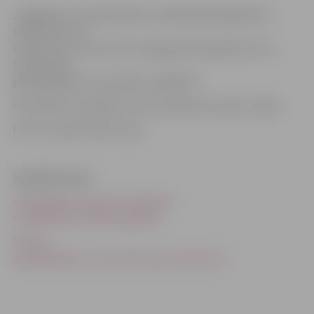
Jāatgādina, ka nepiemērotu laikapstākļu gadījumā
slidojumus var
atcelt, par to tiek ziņots Zemgales Olimpiskā centra
tviterkontā
@ZemgalesOC vai pa tālruni 20367677.
Kā skolēnu brīvlaikā rit dzīve slidotavā, skaties video!
Foto un video: Raitis Supe
Saistītās ziņas
«Sarkanajos» datumos slidotava
strādās pēc brīvdienu grafika
Pirmos
apmeklētājus uzņem Pasta salas slidotavā