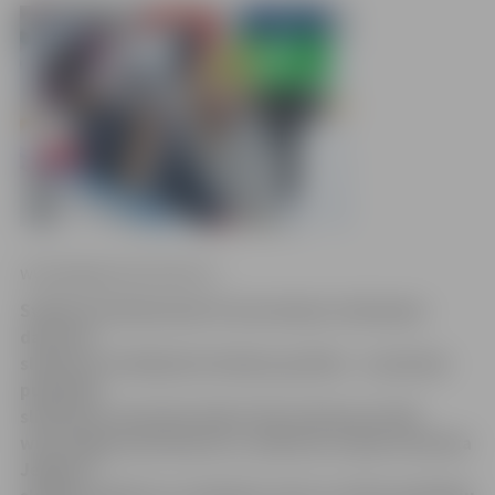
www.jelgavasvestnesis.lv
Svētku brīvdienās jeb tā saucamajos sarkanajos
datumos
slidotava strādā pēc brīvdienu grafika – ar pieciem
publiskās
slidošanas seansiem dienā. Kā novēroja portāls
www.jelgavasvestnesis.lv, slidotava ir gana iecienīta
Jelgavas