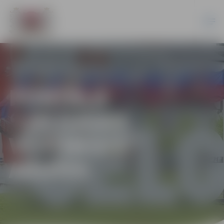
PORTĀLA
“JELGAVAS
VĒSTNESIS”
ARHĪVS