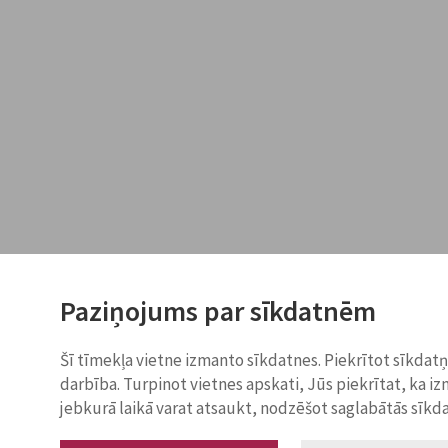
Paziņojums par sīkdatnēm
Šī tīmekļa vietne izmanto sīkdatnes. Piekrītot sīkdat
darbība. Turpinot vietnes apskati, Jūs piekrītat, ka i
jebkurā laikā varat atsaukt, nodzēšot saglabātās sīkd