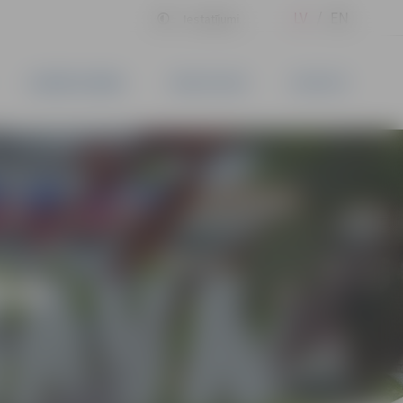
LV
EN
Iestatījumi
UZŅĒMĒJDARBĪBA
PAKALPOJUMI
KONTAKTI
ĪVS