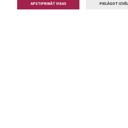
APSTIPRINĀT VISAS
PIELĀGOT IZVĒL
Kontakti
Jelgavas valstp
Lielā iela 11
+371 630055
pasts@jelga
2002-2026 jelgava.lv