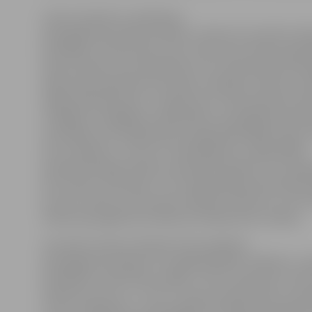
Ledus skulptūru veidošanas
paraugdemonstrējuma laikā uz skatuves vienmēr vald
skatītāji ar interesi vēro, kas un kā top no diviem apj
ledus kubiem, bet tēlniekiem tas ir profesionāls izaici
laikā viņiem jārealizē sava ideja, vienlaikus izdarot to 
labāk nekā sāncensis. «Lai gan man ir liela pieredze kā
strādājot ar dažādiem materiāliem, paraugdemonstrēj
izaicinājums. Kā mākslinieks es galvā iedomājos ideju, 
lai to realizētu, ir ļoti īss un jāstrādā ātri. Laikapstākļu
ietekmē detaļas nobrūk, nesanāk kā plānots un tev 
kā to labot, kā rīkoties. Tā ir neaprakstāma adrenalīna 
procesu raksturo lietuviešu tēlnieks D.Mockus, kurš 9
vakara paraugdemonstrējumā veidoja ledus maskas.
Savukārt latviešu tēlnieks K.Īle papildina:
paraugdemonstrējumi ir iespēja parādīt cilvēkiem, cik
patiesībā ir radīt ledus mākslu. «Tās ir aizkulises, kurā
redzēt procesu no – līdz. Ar visām neveiksmēm un iza