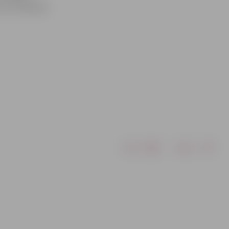
s titulētākie
Drukāt
Dalīties