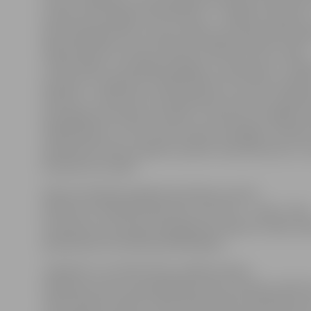
tā viņš. Jāpiebilst, ka paraugdemonstrējuma laikā K.Īle
veidot ļoti sarežģītu konstrukciju – rotējošu skulptūr
deju dejotājas tēlu. Īsi pirms darbs pie skulptūrām bij
daļa skulptūras nolūza. Minūtes laikā K.Īle tēlu tomēr
«atdzīvināja» un paspēja pabeigt, to atjaunojot. «Tā bija
spriedze, un jāatzīst, ka šajā brīdī jutu arī lielu skatītā
atbalstu,» vērtē K.Īle. Viņš papildina, ka pirms vairāk
paraugdemonstrējumi notika, uz skatuves strādājot 
māksliniekam, un tas noticis daudz mierīgāk, savukārt
piedaloties duelī, papildu spriedzi rada sāncensis un v
skulptūras izveidē.
Vakar pirmajā paraugdemonstrējumu duelī
D.Mockus izveidoja karaļa tēlu, bet K.Īle – sivēnu. Visa
skulptūras, kas tapa paraugdemonstrējumu laikā, šo
apskatāmas festivāla apmeklētājiem.
Jāpiebilst, ka redzēt ledus mākslas darbu
tapšanas procesu apmeklētāji varēs arī šodien pulkste
Jāņa Čakstes bulvārī. Tāpat kā festivāla otrajā dienā, a