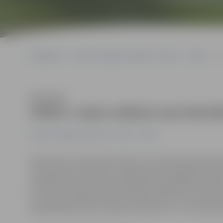
Sākumlapa
Portāla “Jelgavas Vēstnesis” arhīvs
Video
V
Klausīties
VIDEO: Ledus māksla top festivā
Portāla “Jelgavas Vēstnesis” arhīvs
Video
Adrenalīns, sāncensības sajūta un spontāni pieņemti l
notiek ledus skulptūru veidošanas paraugdemonstrēju
priekšā 40 minūšu laikā simboliska dueļa laikā skulptū
Lietuvas titulētākie ledus tēlnieki Kārlis Īle un Don
apmeklētāji varēs arī šodien pulksten 17 un 19 Jāņa Ča