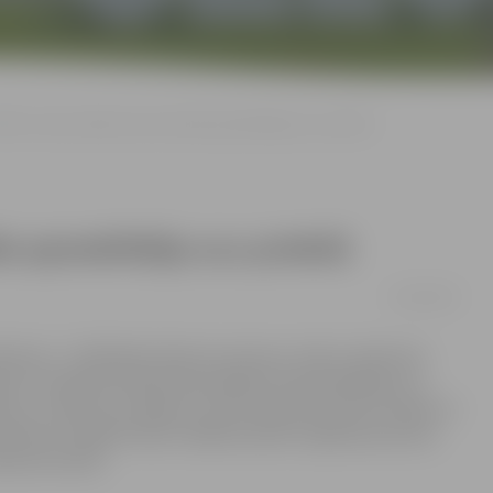
IDEO: Ledus māksla top festivāla apmeklētāju acu priekšā
la apmeklētāju acu priekšā
10/02/2019
ēmumi – tā tēlnieki raksturo procesu, kad uz skatuves
mi. Otrajā festivāla dienā pasākuma apmeklētāju acu
ras uz skatuves veidoja un savā starpā sacentās Latvijas un
ats Mockus. Redzēt ledus mākslas darbu tapšanas procesu
kstes bulvārī.