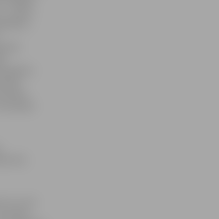
 izvēlējās
u – tautas
a jābeidz,
 liela
ju
iem gadiem
vienam
 šobrīd,
iņa pieeja
s
dien būs
n 17 un 19
rī šodien