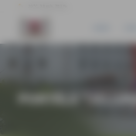
20 °C, 3.8 m/s, 70.1 %
JAUNUMI
PILSĒ
PORTĀLA “JELGAV