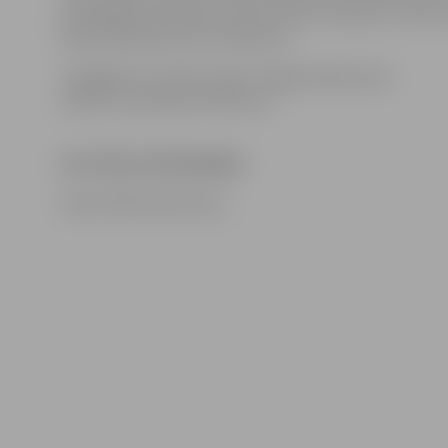
paraugdemonstrējumos sacentīsies Latvijas un Lietuva
ledus tēlnieki K.Īle un D.Mockus.
Jāatgādina, ka ledus parks Jelgavā šodien būs
atvērts no pulksten 10 līdz 22.
FESTIVĀLA PROGRAMMA
Video: Māris Martinsons