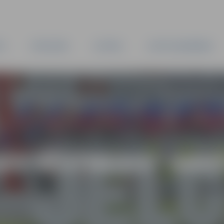
TA
PAŠVALDĪBA
IESTĀDES
KAPITĀLSABIEDRĪBAS
AS VĒSTNESIS” ARH