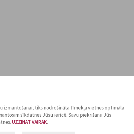
ņu izmantošanai, tiks nodrošināta tīmekļa vietnes optimāla
zmantosim sīkdatnes Jūsu ierīcē. Savu piekrišanu Jūs
atnes.
UZZINĀT VAIRĀK
.