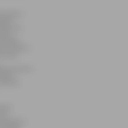
a spriedze –
omīgiem
nājums. Īsā
ātrāk un
 tēlniekam,
umi vienmēr ir
bet laiks,
jāpieņem lēmums –
sajūta,»
. februāra
 grūti
s var
icinājumiem,»