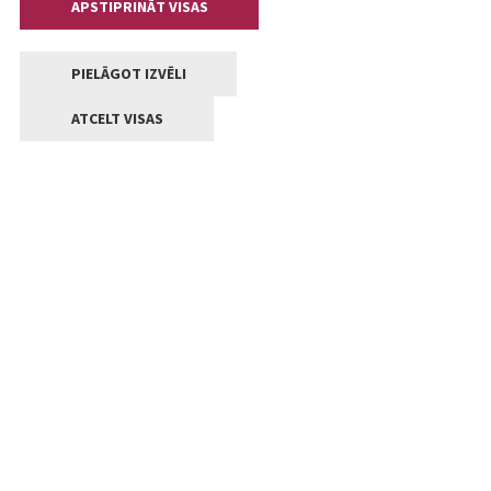
APSTIPRINĀT VISAS
PIELĀGOT IZVĒLI
ATCELT VISAS
Kontakti
Jelgavas valstpilsētas pašvaldība
Lielā iela 11, Jelgava, LV-3001
+371 63005522
pasts@jelgava.lv