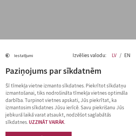
Izvēlies valodu:
LV
EN
Iestatījumi
Paziņojums par sīkdatnēm
Šī tīmekļa vietne izmanto sīkdatnes. Piekrītot sīkdatņu
izmantošanai, tiks nodrošināta tīmekļa vietnes optimāla
darbība. Turpinot vietnes apskati, Jūs piekrītat, ka
izmantosim sīkdatnes Jūsu ierīcē. Savu piekrišanu Jūs
jebkurā laikā varat atsaukt, nodzēšot saglabātās
sīkdatnes.
UZZINĀT VAIRĀK
.