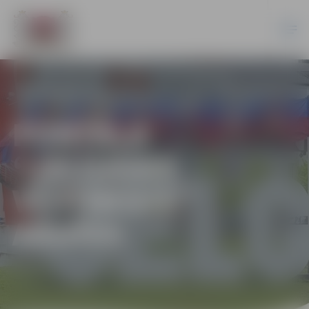
PORTĀLA
“JELGAVAS
VĒSTNESIS”
ARHĪVS