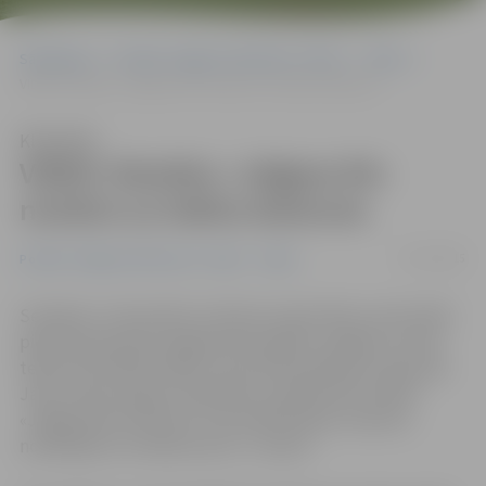
Sākumlapa
Portāla “Jelgavas Vēstnesis” arhīvs
Video
VIDEO: Romāns «Jelgava 94» nonācis uz teātra skatuves
Klausīties
VIDEO: Romāns «Jelgava 94»
nonācis uz teātra skatuves
07/12/2015
Portāla “Jelgavas Vēstnesis” arhīvs
Video
Sestdien, 5. decembrī, kultūras namā «Rota» pirmizrādi
piedzīvoja daudzu jelgavnieku gaidīta Jelgavas Jaunā
teātra iestudētā izrāde, kuras dramatizējums tapis pēc
Jāņa Joņeva augsti novērtētā un apbalvotā romāna
«Jelgava 94» motīviem. Pirmizrādi kopā ar mammu
noskatījās arī romāna autors J.Joņevs.