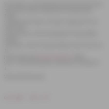
Visas biļetes uz pirmizrādi bija izpirktas jau krietnu laiku
pirms pašas izrādes, tādēļ plānota arī papildizrāde.
Teātra
cienītāji izdzīvot laiku, ko romāna «Jelgava 94» autors
raksturo kā
dzīves periodu, «kad mati bija garāki, mūzika skaļāka,
bandīti
bīstamāki», varēs arī 30. janvārī. Biļetes varēs rezervēt no
11.
janvāra mājas lapā
www.jaunaisteatris.lv
. Biļešu
cena – 2 eiro; pensionāriem, studentiem un skolēniem –
1.
Video: Māris Martinsons
Drukāt
Dalīties