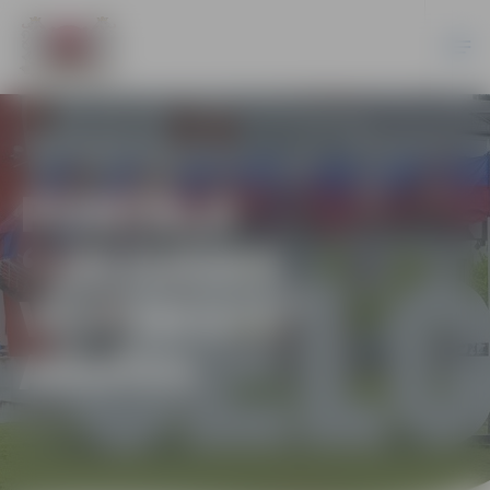
PORTĀLA
“JELGAVAS
VĒSTNESIS”
ARHĪVS