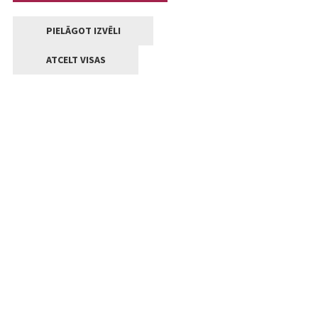
PIELĀGOT IZVĒLI
ATCELT VISAS
Kontakti
Jelgavas valstpilsētas pašvaldība
Lielā iela 11, Jelgava, LV-3001
+371 63005522
pasts@jelgava.lv