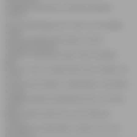
infrastruktūra –
nodarbības notika sporta un atpūtas kompleksā
«Rullītis».
Katra nodarbība ilga pusotru stundu, un autovadītāji
trenēja
ziemā vissvarīgākās šofera iemaņas – pareizu
bremzēšanu un pareizu
stūrēšanu. «Šoferiem jau vispār ir tikai trīs iespējas –
gāze,
bremze un stūre. Ja ar gāzi rīkoties mēs visi mākam, tad
ar stūri
un bremzi neiet tik gludi,» norāda eksperts. Viņš skaidro,
ka ziemā
visbiežāk problēmas rada pārāk liels ātrums. «Principā
ziemā ir
jābrauc tāpat kā vasarā, bet, ja veicot tādu pašu
manevru,
automašīna neuzvedas tāpat un nebrauc tur, kur tai
būtu jābrauc,