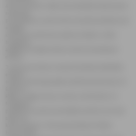
ātrums ir par lielu. Tāpēc mēs nodarbībās mācām pareizi
nobremzēt
pirms šķēršļa un, ņemot vērā, ka ziemā bremzēšanas ceļš
ir garāks,
izvairīties no sadursmes, apbraucot šķērsli,» stāsta
N.Lagzdiņš,
atgādinot, ka tāpēc būtiski ir ievērot arī pietiekamu
distanci.
Turpinot par ziemas un vasaras braukšanas atšķirībām,
eksperts
norāda: ziemā ceļā pavadām vairāk laika nekā vasarā. «Es
šodien no
Rīgas uz Jelgavu braucu stundu un 20 minūtes!» tā
N.Lagzdiņš,
papildinot, ka nereti autovadītāji to piemirst, bet, kad
saprot, ka
kavēs, sāk skriet. «Tā nav pareizā pieeja. Pirmkārt,
braucot ātrāk,