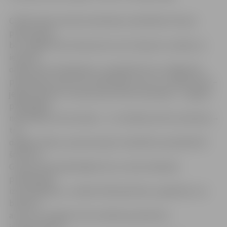
CSDD drošas ziemas braukšanas nodarbības rīko jau
piekto gadu,
bet Jelgavā tās notika pirmo reizi. Eksperts norāda, ka
iepriekš
organizatori šaubījušies, vai pilsētā tik tuvu Rīgai būs
pieprasījums pēc šīm nodarbībām, bet nu ir pārliecināti –
jelgavniekiem ir interese par drošu braukšanu. «Jelgavā
piedāvājām
nodarbības četras dienas – no trešdienas līdz sestdienai –
trīs
dažādos laikos, pavisam ļaujot nodarbību apmeklēt 84
šoferiem.
Grupas nokomplektējām divu stundu laikā pēc
pieteikšanās
izsludināšanas,» norāda CSDD pārstāvis, papildinot, ka
būtiski ir
arī tas, ka Jelgavā ir šim nolūkam piemērota