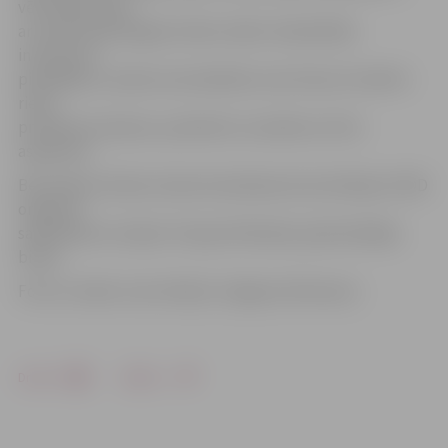
vērtē Raimonds
ar vairāk nekā 20 gadu šofera stāžu. Nodarbībās
interesenti
piedalījās ar savām automašīnām, kam tika arī izmērīts
riepu
protektora dziļums, pievēršot uzmanību arī šim
aspektam.
Bezmaksas drošas ziemas braukšanas konsultācijas CSDD
organizē
sadarbībā ar Latvijas Transportlīdzekļu apdrošinātāju
biroju.
Foto un video: Ivars Veiliņš/«Jelgavas Vēstnesis»
Drukāt
Dalīties