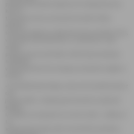
palielinās risks iekļūt avārijā, bet arī niecīga sadursme,
kaut vai
tikai sasists lukturis, liks kavēt vēl vairāk. Otrkārt,
iekļūstot
sadursmē, spēkrats uz kādu laiku izies no ierindas un tas,
visticamāk, radīs diskomfortu.» Lai šoferiem uz ceļa
nebūtu
panikas, kad auto sāk slīdēt, CSDD drošas braukšanas
nodarbības
viņiem ļauj izdzīvot šīs situācijas, lai iemācītos reaģēt un
rīkoties.
«Šī nodarbība bija vērtīga, un ļaus man turpmāk ziemā uz
ceļa
justies drošāk – iemācīja pareizi bremzēt un apbraukt
šķēršļus.
Uzzināju arī, ka nepareizi turu stūri un sēžu – izrādās, arī
tas
ietekmē šofera spēju vadīt un kontrolēt automašīnu,»