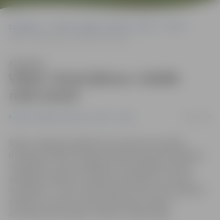
Sākumlapa
Portāla “Jelgavas Vēstnesis” arhīvs
Video
VIDEO: Ziemā jābrauc citādāk nekā vasarā
Klausīties
VIDEO: Ziemā jābrauc citādāk
nekā vasarā
12/01/2019
Portāla “Jelgavas Vēstnesis” arhīvs
Video
Šodien Jelgavā noslēdzās Ceļu satiksmes drošības
direkcijas (CSDD) rīkotās bezmaksas drošas braukšanas
nodarbības. «Pats svarīgākais autovadītājam ziemā ir
pārslēgt domāšanu no vasaras braukšanas un ziemas
braukšanu,» uzsver CSDD eksperts Normunds Lagzdiņš,
piebilstot, ka pats ziemas braukšanas iemaņas
atsvaidzina katru gadu, tiklīdz uzsnieg sniegs.