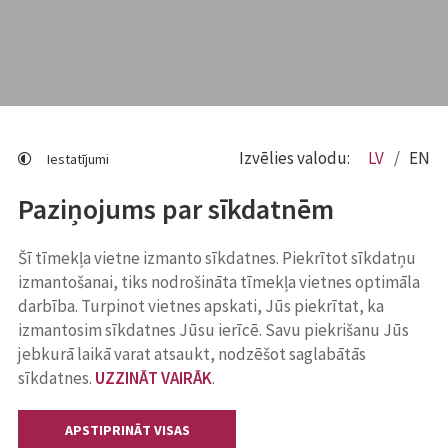
Izvēlies valodu:
LV
EN
Iestatījumi
Paziņojums par sīkdatnēm
Šī tīmekļa vietne izmanto sīkdatnes. Piekrītot sīkdatņu
izmantošanai, tiks nodrošināta tīmekļa vietnes optimāla
darbība. Turpinot vietnes apskati, Jūs piekrītat, ka
izmantosim sīkdatnes Jūsu ierīcē. Savu piekrišanu Jūs
jebkurā laikā varat atsaukt, nodzēšot saglabātās
sīkdatnes.
UZZINĀT VAIRĀK
.
APSTIPRINĀT VISAS