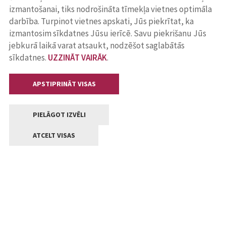
izmantošanai, tiks nodrošināta tīmekļa vietnes optimāla
darbība. Turpinot vietnes apskati, Jūs piekrītat, ka
izmantosim sīkdatnes Jūsu ierīcē. Savu piekrišanu Jūs
jebkurā laikā varat atsaukt, nodzēšot saglabātās
sīkdatnes.
UZZINĀT VAIRĀK
.
APSTIPRINĀT VISAS
PIELĀGOT IZVĒLI
ATCELT VISAS