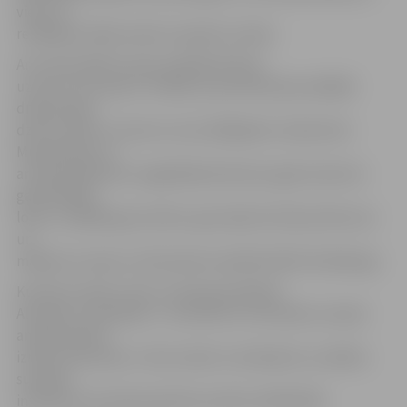
viens no
retākajiem šāda veida muzejiem Latvijā.
Arī memoriālā muzeja vadītājs M.Vilnis
uzsver, ka muzejs ir unikāls, jo pati ēka bijusi pēdējā
dramaturga
dzīves vieta un viena no viņa mīļākajām rezidencēm.
Muzeja ēkas un
arī tās priekšmetu saglabāšanā daudzu gadu desmitu
gaitā lielāko
lomu ir spēlējis gan teātris, gan Ģederta Eliasa Vēstures
un
mākslas muzejs un Ā.Alunāna mazdēls Ādolfs Švānbergs.
Kultūras vakaru cikls «Suareja pie Ādolfa
Alunāna» turpināsies 7. novembrī ar Ozolnieku novada
amatierteātra
izrādi «8 sievietes». Vietu skaits ir ierobežots un dalību
suarejās
interesenti aicināti pieteikt pa tālruni 63021180.