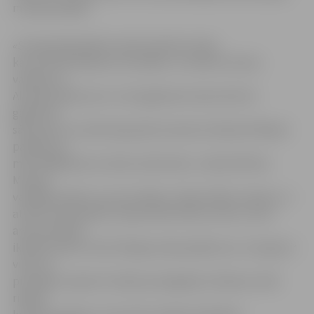
muzeja telpām.
«Suareja bija kādreiz plaši izplatīts vārds,
kas nozīmē tikšanos vai randiņu. Tas nāk no franču
valodas un
Alunāna laikā, kas ir no 19. gadsimta vidus līdz 20.
gadsimta
sākumam, šis vārds bija plaši izmantots ikdienā. Rīkojot
pasākumu,
mēs vēlējāmies šo vārdu atdzīvināt,» stāsta M.Vilnis.
Muzeja
vadītājs skaidro, ka viņa mērķis, rīkojot šādus vakarus, ir
attīstīt memoriālo muzeju kā kultūras centru, kurā
arvien aktīvāk
ikdienā varētu rīkot līdzīga veida pasākumus. Suarejas ir
viens no
pirmajiem soļiem šī mērķa sasniegšanā, tikšanos ciklā
rīkojot