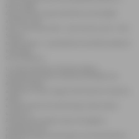
lauku cilvēku
dzīves vērtības, patiesa mīlestība un savstarpējās
attiecības. Jāņa
lomā – Ansis Griķis, Minna – Liene Strauta, Lavīze – Elīna
Skutele.
Izrādes režisore – Lūcija Ņefedova. Muzikālo pavadījumu
nodrošināja
Guntra Minkevica.
Uzrunājot klātesošos, Ā.Alunāna Jelgavas
teātra galvenā režisore L.Ņefedova atminējās savas
darbības Jelgavā
aizsākumus, izceļot Jelgavas teātri kā pirmo Latvijā, kas
atsāka
iestudēt teātra tēva rakstītās lugas. Tāpat režisore
uzsvēra, ka
Ā.Alunāna memoriālais muzejs ir ļoti bagāts ar
priekšmetiem, kas
piederējuši pašam dramaturgam un šī iemesla dēļ tas ir