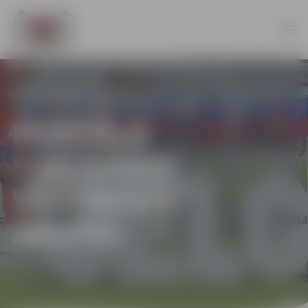
PORTĀLA
“JELGAVAS
VĒSTNESIS”
ARHĪVS