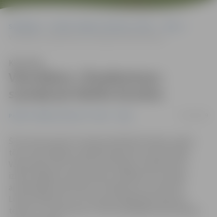
Sākumlapa
Portāla “Jelgavas Vēstnesis” arhīvs
Video
Viencēliens «Šneiderienes» suarejā pie Ādolfa Alunāna
Klausīties
Viencēliens «Šneiderienes»
suarejā pie Ādolfa Alunāna
25/10/2019
Portāla “Jelgavas Vēstnesis” arhīvs
Video
Šīs sezonas pirmā «Suareja pie Ādolfa Alunāna» teātra
tēva memoriālajā muzejā pulcēja pilnu zāli skatītāju.
Vakara galvenais notikums bija lugas «Šneiderienes»
izrāde Jelgavas teātra aktieru izpildījumā. Suarejas
apmeklētāji uzklausīja arī stāstījumus no režisores
Lūcijas Ņefedovas un muzeja vadītāja Mika Viļņa par
teātra un muzeja vēsturi, kā arī piedalījās ekskursijā pa