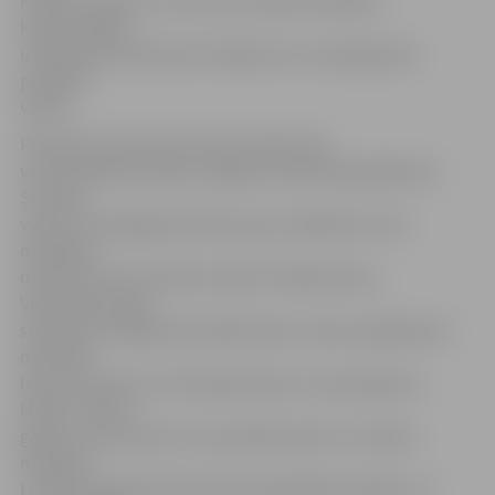
kultūras vakarus, kuros bez maksas skatāmas
kamerizrādes,
uzklausāmi interesanti stāstījumi un saviesīgi tiek
pavadīts
vakars.
Pirmais šīs sezonas kultūras vakars bija
veltīts Ādolfa Alunāna Jelgavas teātra 60. gadadienai.
Suarejas
viesus uzrunāja gan M.Vilnis, gan L.Ņefedova, tika
dziedātas
dziesmas, kā arī skatīta izrāde «Šneiderienes».
Viencēliena luga
stāsta par šuvējas jeb šneiderienes Lavīzes atgriešanos
dzimtajā
lauku pusē pie tur dzīvojošā Jāņa un viņa kalpones
Minnas. Jānis ir
gatavs Lavīzi precēt, taču pilsētas dzīve ir meiteni
mainījusi.
Uzveduma gaitā tiek komiski apspēlētas pilsētas un