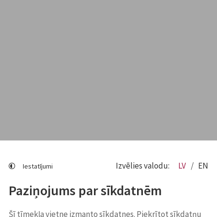
Izvēlies valodu:
LV
EN
Iestatījumi
Paziņojums par sīkdatnēm
Šī tīmekļa vietne izmanto sīkdatnes. Piekrītot sīkdatņu