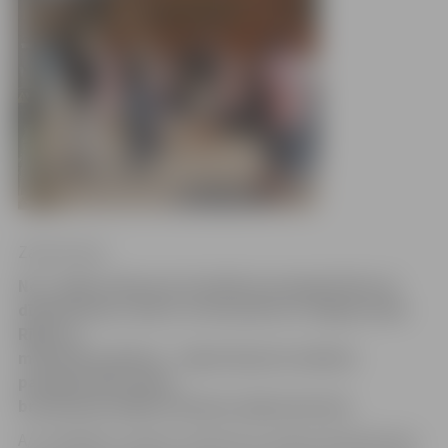
Zane Auziņa
No 1. jūlija maksa par braukšanu paaugstināta arī
dīzeļvilcienos, līdz ar to brauciens no Jelgavas līdz
Rīgai nu
maksā 95 santīmus – tāpat kā pirms mēneša
paaugstinātā maksa
braucienam elektrovilcienos šajā maršrutā.
A/s «Pasažieru vilciens» informē, ka maksa dīzeļvilcienos