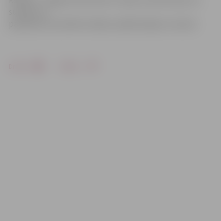
kasieres «Jelgavas Vēstnesim» sacīja, ka pretenziju vai
sūdzību no
pasažieriem saistībā ar biļešu sadārdzinājumu neesot.
Drukāt
Dalīties