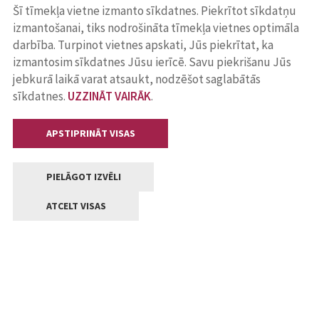
Šī tīmekļa vietne izmanto sīkdatnes. Piekrītot sīkdatņu
izmantošanai, tiks nodrošināta tīmekļa vietnes optimāla
darbība. Turpinot vietnes apskati, Jūs piekrītat, ka
izmantosim sīkdatnes Jūsu ierīcē. Savu piekrišanu Jūs
jebkurā laikā varat atsaukt, nodzēšot saglabātās
sīkdatnes.
UZZINĀT VAIRĀK
.
APSTIPRINĀT VISAS
PIELĀGOT IZVĒLI
ATCELT VISAS