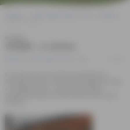
Sākumlapa
Portāla “Jelgavas Vēstnesis” arhīvs
Ekonomika
Vislētāk – ar vilcienu
Klausīties
Vislētāk – ar vilcienu
03/07/2008
Ekonomika
Portāla “Jelgavas Vēstnesis” arhīvs
No 1. jūlija maksa par braukšanu paaugstināta arī
dīzeļvilcienos, līdz ar to brauciens no Jelgavas līdz Rīgai
nu maksā 95 santīmus – tāpat kā pirms mēneša
paaugstinātā maksa braucienam elektrovilcienos šajā
maršrutā.