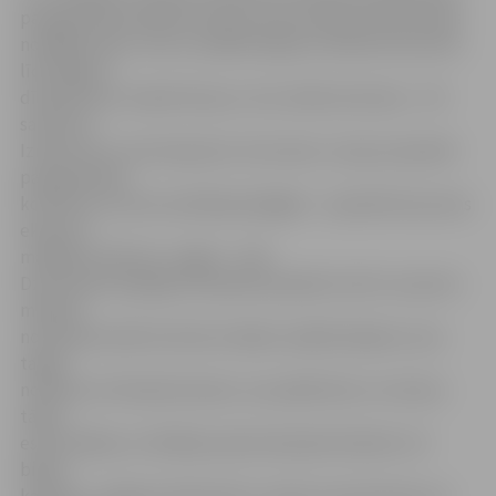
paaugstināta atbilstoši Valsts Autotransporta direkcijas
norādījumiem. Līdz ar sadārdzinājumu šobrīd brauciens
līdz Rīgai ar
dīzeļvilcienu maksā tik pat, cik ar elektrovilcienu – 95
santīmus.
Izņēmums ir vien ekspresis «Kurzeme», kas jau iepriekš
paaugstinātā
komforta un ātruma dēļ bija dārgāks – iepriekš brauciens
ekspresī
maksāja 1,83 latus, tagad – 1,95.
Dzelzceļa stacijā gan sastaptie pasažieri atzīst, ka pirms
mēneša
notikušais elektrovilcienu biļešu sadārdzinājums, kas
tagad
noteikts arī dīzeļvilcieniem, nav pārāk liels un vilciens
tāpat
esot ērtākais un lētākais pārvietošanās līdzeklis. Arī
biļešu