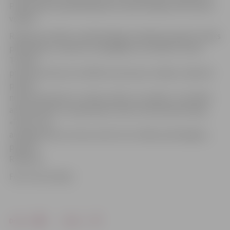
Pieprasījuma palielināšanās arī pamudināja atvērt jaunu
veikalu.
R.Kļaviņa norāda, ka sākotnēji gan ražošanas apjomi netiks
palielināti, jo vispirms ir jānogaida, lai redzētu, kā ies.
Turklāt
pieredze liecina, ka tiklīdz atver jaunu veikalu, sākumā
pircēju
neesot tik daudz un tikai ar laiku var redzēt, vai veikala
apmeklētība un pieprasījums pēc produkcijas pieaug.
«Tas jau nav
atkarīgs tikai no mums, bet arī no cilvēku pirktspējas,»
piebilst
R.Kļaviņa.
Foto: Ivars Veiliņš
Drukāt
Dalīties