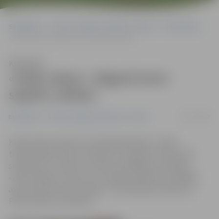
Sākumlapa
Portāla “Jelgavas Vēstnesis” arhīvs
Ekonomika
«Zelta vārpa» Jelgavā atver septīto veikalu
Klausīties
«Zelta vārpa» Jelgavā atver
septīto veikalu
23/07/2009
Ekonomika
Portāla “Jelgavas Vēstnesis” arhīvs
Kamēr daļa uzņēmumu atlaiž darbiniekus, slēdz
tirdzniecības vietas un pārtrauc ražošanu, lai kaut kā
savilkt jostu, maizes un miltu izstrādājumu ražotājs
«Zelta vārpa 5» ver jau rīt, 24. jūlijā, pulksten 8 Jelgavā
atver septīto firmas veikalu. Tas atradīsies Svētes un
Pētera ielas krustojumā.