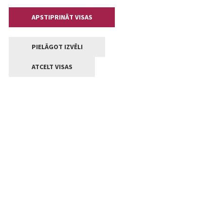
APSTIPRINĀT VISAS
PIELĀGOT IZVĒLI
ATCELT VISAS
Kontakti
Jelgavas valstpilsētas pašvaldība
Lielā iela 11, Jelgava, LV-3001
+371 63005522