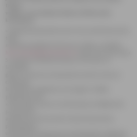
firmas
veikalu. Tas atradīsies Svētes un Pētera ielas
krustojumā.
«Pēdējā laikā pieprasījums pēc mūsu produkcijas audzis,
tāpēc
nolēmām pamēģināt atvērt jaunu veikalu,» portālam
http://www.jelgavasvestnesis.lv/
skaidro SIA «Zelta vārpa
5» ražošanas vadītāja Rita Kļaviņa. Viņa stāsta, ka
līdzšinējos
gados uz vasaras pusi pieprasījums parasti saruka, jo
cilvēki šajā
laikā dodas atvaļinājumā, ceļo. Šogad ir citādāk –
pieprasījums pēc
«Zelta vārpas» maizes un konditorejas izstrādājumiem
pat pieaudzis
apmēram par 25 procentiem. Īpaši pircēju plūsma
palielinājusies
veikalā Ganību ielā, pēc tam, kad tajā veikti uzlabojumi.