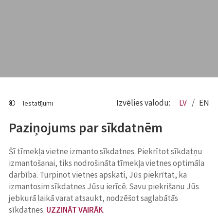
Izvēlies valodu:
LV
EN
Iestatījumi
Paziņojums par sīkdatnēm
Šī tīmekļa vietne izmanto sīkdatnes. Piekrītot sīkdatņu
izmantošanai, tiks nodrošināta tīmekļa vietnes optimāla
darbība. Turpinot vietnes apskati, Jūs piekrītat, ka
izmantosim sīkdatnes Jūsu ierīcē. Savu piekrišanu Jūs
jebkurā laikā varat atsaukt, nodzēšot saglabātās
sīkdatnes.
UZZINĀT VAIRĀK
.