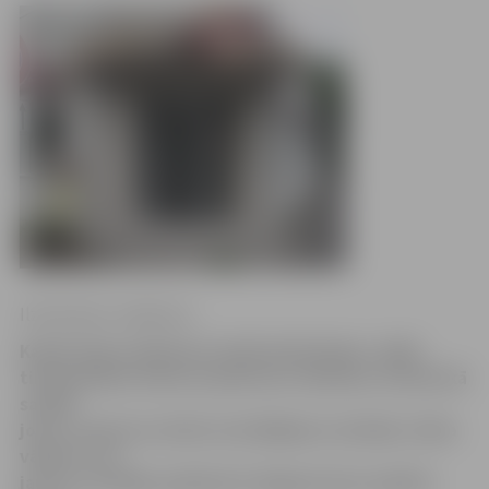
Ilze Knusle-Jankevica
Kamēr daļa uzņēmumu atlaiž darbiniekus, slēdz
tirdzniecības vietas un pārtrauc ražošanu, lai kaut kā
savilkt
jostu, maizes un miltu izstrādājumu ražotājs «Zelta
vārpa 5» ver
jau rīt, 24. jūlijā, pulksten 8 Jelgavā atver septīto